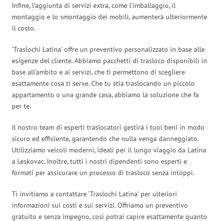
Infine, l’aggiunta di servizi extra, come l’imballaggio, il
montaggio e lo smontaggio dei mobili, aumenterà ulteriormente
il costo.
‘Traslochi Latina’ offre un preventivo personalizzato in base alle
esigenze del cliente. Abbiamo pacchetti di trasloco disponibili in
base all’ambito e ai servizi, che ti permettono di scegliere
esattamente cosa ti serve. Che tu stia traslocando un piccolo
appartamento o una grande casa, abbiamo la soluzione che fa
per te.
Il nostro team di esperti traslocatori gestirà i tuoi beni in modo
sicuro ed efficiente, garantendo che nulla venga danneggiato.
Utilizziamo veicoli moderni, ideali per il lungo viaggio da Latina
a Leskovac. Inoltre, tutti i nostri dipendenti sono esperti e
formati per assicurare un processo di trasloco senza intoppi.
Ti invitiamo a contattare ‘Traslochi Latina’ per ulteriori
informazioni sui costi e sui servizi. Offriamo un preventivo
gratuito e senza impegno, così potrai capire esattamente quanto