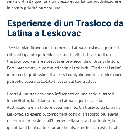
servizio di alta qualità a un prezzo equo. La tua soddisfazione è
la nostra priorità numero uno.
Esperienze di un Trasloco da
Latina a Leskovac
. Se stai pianificando un trasloco da Latina a Leskovac, potresti
chiederti quanto potrebbe costare. In effetti, il costo di un
trasloco può variare notevolmente a seconda di diversi fattori.
Fortunatamente, la nostra azienda di traslochi, ‘Traslochi Latina’,
offre servizi professionali a prezzi equi, aiutandoti a capire come
potrebbe essere calcolato il costo del tuo trasloco.
I costi di un trasloco sono influenzati da una serie di fattori.
Innanzitutto, la distanza tra la Latina di partenza e la
destinazione è un fattore determinante. Un trasloco da Latina a
Leskovac, ad esempio, comporterà costi di trasporto più elevati
rispetto a un trasloco all’interno della stessa città. Inoltre, la
quantità di beni da trasportare influisce anche sul costo totale.