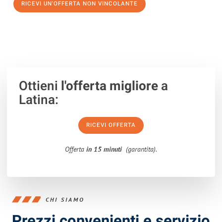
RICEVI UN'OFFERTA NON VINCOLANTE
100% non vincolante – Risposta garantita entro 15 minuti.
Ottieni
l'offerta migliore
a
Latina:
RICEVI OFFERTA
Offerta
in 15 minuti
(garantita).
CHI SIAMO
Prezzi convenienti e servizio