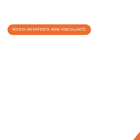
RICEVI UN'OFFERTA NON VINCOLANTE