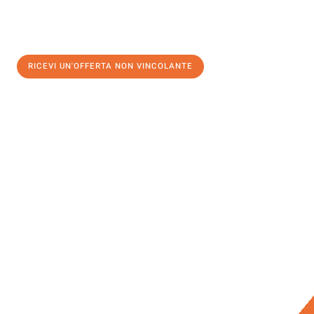
RICEVI UN'OFFERTA NON VINCOLANTE