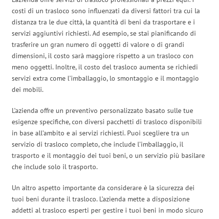
costi di un trasloco sono influenzati da diversi fattori tra cui la
distanza tra le due città, la quantità di beni da trasportare e i
servizi aggiuntivi richiesti. Ad esempio, se stai pianificando di
trasferire un gran numero di oggetti di valore o di grandi
dimensioni, il costo sarà maggiore rispetto a un trasloco con
meno oggetti. Inoltre, il costo del trasloco aumenta se richiedi
servizi extra come l’imballaggio, lo smontaggio e il montaggio
dei mobili.
L’azienda offre un preventivo personalizzato basato sulle tue
esigenze specifiche, con diversi pacchetti di trasloco disponibili
in base all’ambito e ai servizi richiesti. Puoi scegliere tra un
servizio di trasloco completo, che include l’imballaggio, il
trasporto e il montaggio dei tuoi beni, o un servizio più basilare
che include solo il trasporto.
Un altro aspetto importante da considerare è la sicurezza dei
tuoi beni durante il trasloco. L’azienda mette a disposizione
addetti al trasloco esperti per gestire i tuoi beni in modo sicuro