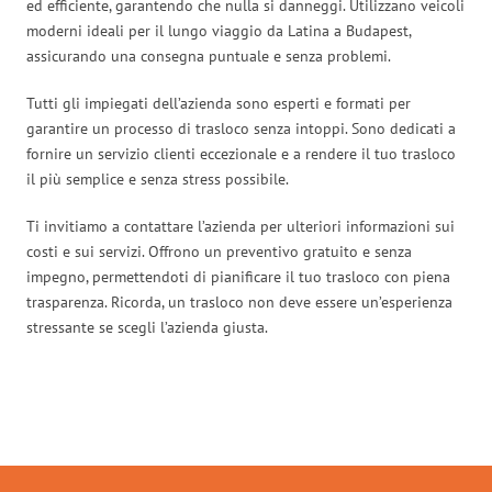
ed efficiente, garantendo che nulla si danneggi. Utilizzano veicoli
moderni ideali per il lungo viaggio da Latina a Budapest,
assicurando una consegna puntuale e senza problemi.
Tutti gli impiegati dell’azienda sono esperti e formati per
garantire un processo di trasloco senza intoppi. Sono dedicati a
fornire un servizio clienti eccezionale e a rendere il tuo trasloco
il più semplice e senza stress possibile.
Ti invitiamo a contattare l’azienda per ulteriori informazioni sui
costi e sui servizi. Offrono un preventivo gratuito e senza
impegno, permettendoti di pianificare il tuo trasloco con piena
trasparenza. Ricorda, un trasloco non deve essere un’esperienza
stressante se scegli l’azienda giusta.
Traslochi Latina in numeri: