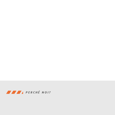
PERCHÉ NOI?