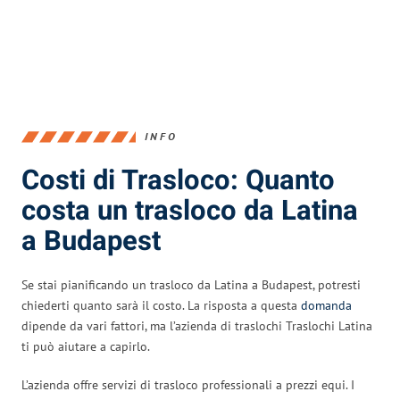
INFO
Costi di Trasloco: Quanto
costa un trasloco da Latina
a Budapest
Se stai pianificando un trasloco da Latina a Budapest, potresti
chiederti quanto sarà il costo. La risposta a questa
domanda
dipende da vari fattori, ma l’azienda di traslochi Traslochi Latina
ti può aiutare a capirlo.
L’azienda offre servizi di trasloco professionali a prezzi equi. I