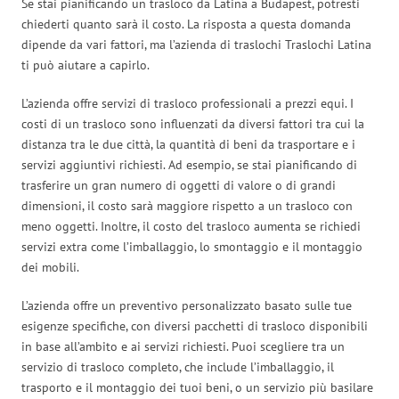
Se stai pianificando un trasloco da Latina a Budapest, potresti
chiederti quanto sarà il costo. La risposta a questa domanda
dipende da vari fattori, ma l’azienda di traslochi Traslochi Latina
ti può aiutare a capirlo.
L’azienda offre servizi di trasloco professionali a prezzi equi. I
costi di un trasloco sono influenzati da diversi fattori tra cui la
distanza tra le due città, la quantità di beni da trasportare e i
servizi aggiuntivi richiesti. Ad esempio, se stai pianificando di
trasferire un gran numero di oggetti di valore o di grandi
dimensioni, il costo sarà maggiore rispetto a un trasloco con
meno oggetti. Inoltre, il costo del trasloco aumenta se richiedi
servizi extra come l’imballaggio, lo smontaggio e il montaggio
dei mobili.
L’azienda offre un preventivo personalizzato basato sulle tue
esigenze specifiche, con diversi pacchetti di trasloco disponibili
in base all’ambito e ai servizi richiesti. Puoi scegliere tra un
servizio di trasloco completo, che include l’imballaggio, il
trasporto e il montaggio dei tuoi beni, o un servizio più basilare