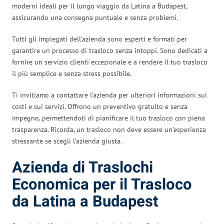
moderni ideali per il lungo viaggio da Latina a Budapest,
assicurando una consegna puntuale e senza problemi.
Tutti gli impiegati dell’azienda sono esperti e formati per
garantire un processo di trasloco senza intoppi. Sono dedicati a
fornire un servizio clienti eccezionale e a rendere il tuo trasloco
il più semplice e senza stress possibile.
Ti invitiamo a contattare l’azienda per ulteriori informazioni sui
costi e sui servizi. Offrono un preventivo gratuito e senza
impegno, permettendoti di pianificare il tuo trasloco con piena
trasparenza. Ricorda, un trasloco non deve essere un’esperienza
stressante se scegli l’azienda giusta.
Azienda di Traslochi
Economica per il Trasloco
da Latina a Budapest