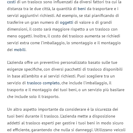
costi
di un trasloco sono influenzati da diversi fattori tra cui la
distanza tra le due città, la quantità di
beni
da trasportare e i
servizi aggiuntivi richiesti. Ad esempio, se stai pianificando di
trasferire un gran numero di
oggetti
di valore o di grandi
dimensioni, il costo sarà maggiore rispetto a un trasloco con
meno oggetti. Inoltre, il costo del trasloco aumenta se richiedi
servizi extra come l’imballaggio, lo smontaggio e il montaggio
dei
mobili
.
L’azienda offre un preventivo personalizzato basato sulle tue
esigenze specifiche, con diversi pacchetti di trasloco disponibili
in base all’ambito e ai servizi richiesti. Puoi scegliere tra un
servizio di
trasloco completo
, che include l’imballaggio, il
trasporto e il montaggio dei tuoi beni, o un servizio più basilare
che include solo il trasporto.
Un altro aspetto importante da considerare è la sicurezza dei
tuoi beni durante il trasloco. L’azienda mette a disposizione
addetti al trasloco esperti per gestire i tuoi beni in modo sicuro
ed efficiente, garantendo che nulla si danneggi. Utilizzano veicoli