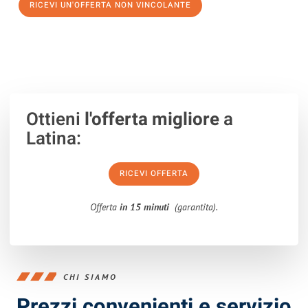
RICEVI UN'OFFERTA NON VINCOLANTE
100% non vincolante – Risposta garantita entro 15 minuti.
Ottieni
l'offerta migliore
a
Latina:
RICEVI OFFERTA
Offerta
in 15 minuti
(garantita).
CHI SIAMO
Prezzi convenienti e servizio