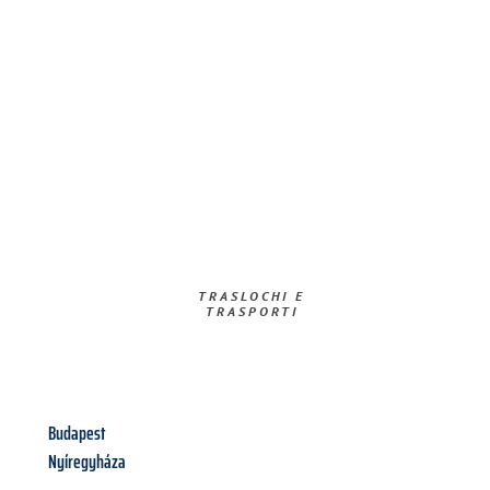
TRASLOCHI E
TRASPORTI​
Budapest
Nyíregyháza