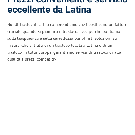
eccellente da Latina
Noi di Traslochi Latina comprendiamo che i costi sono un fattore
cruciale quando si pianifica il trasloco. Ecco perché puntiamo
sulla
trasparenza e sulla correttezza
per offrirti soluzioni su
misura. Che si tratti di un trasloco locale a Latina o di un
trasloco in tutta Europa, garantiamo servizi di trasloco di alta
qualità a prezzi competitivi.