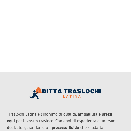
Traslochi Latina è sinonimo di qualità,
affidabilità e prezzi
equi
per il vostro trasloco. Con anni di esperienza e un team
dedicato, garantiamo un
processo fluido
che si adatta