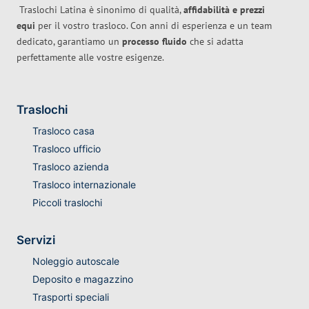
Traslochi Latina è sinonimo di qualità,
affidabilità e prezzi
equi
per il vostro trasloco. Con anni di esperienza e un team
dedicato, garantiamo un
processo fluido
che si adatta
perfettamente alle vostre esigenze.
Traslochi
Trasloco casa
Trasloco ufficio
Trasloco azienda
Trasloco internazionale
Piccoli traslochi
Servizi
Noleggio autoscale
Deposito e magazzino
Trasporti speciali