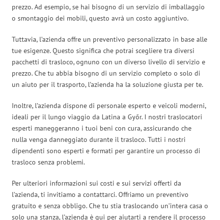
prezzo. Ad esempio, se hai bisogno di un servizio di imballaggio
o smontaggio dei mobili, questo avrà un costo aggiuntivo.
Tuttavia, l’azienda offre un preventivo personalizzato in base alle
tue esigenze. Questo significa che potrai scegliere tra diversi
pacchetti di trasloco, ognuno con un diverso livello di servizio e
prezzo. Che tu abbia bisogno di un servizio completo o solo di
un aiuto per il trasporto, l’azienda ha la soluzione giusta per te.
Inoltre, l’azienda dispone di personale esperto e veicoli moderni,
ideali per il lungo viaggio da Latina a Győr. I nostri traslocatori
esperti maneggeranno i tuoi beni con cura, assicurando che
nulla venga danneggiato durante il trasloco. Tutti i nostri
dipendenti sono esperti e formati per garantire un processo di
trasloco senza problemi.
Per ulteriori informazioni sui costi e sui servizi offerti da
l’azienda, ti invitiamo a contattarci. Offriamo un preventivo
gratuito e senza obbligo. Che tu stia traslocando un’intera casa o
solo una stanza, l’azienda è qui per aiutarti a rendere il processo