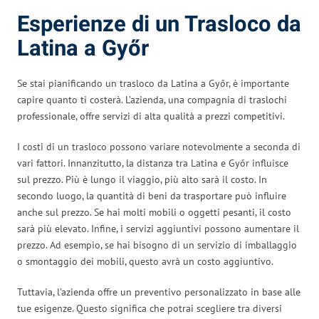
Esperienze di un Trasloco da
Latina a Győr
Se stai pianificando un trasloco da Latina a Győr, è importante
capire quanto ti costerà. L’azienda, una compagnia di traslochi
professionale, offre servizi di alta qualità a prezzi competitivi.
I costi di un trasloco possono variare notevolmente a seconda di
vari fattori. Innanzitutto, la distanza tra Latina e Győr influisce
sul prezzo. Più è lungo il viaggio, più alto sarà il costo. In
secondo luogo, la quantità di beni da trasportare può influire
anche sul prezzo. Se hai molti mobili o oggetti pesanti, il costo
sarà più elevato. Infine, i servizi aggiuntivi possono aumentare il
prezzo. Ad esempio, se hai bisogno di un servizio di imballaggio
o smontaggio dei mobili, questo avrà un costo aggiuntivo.
Tuttavia, l’azienda offre un preventivo personalizzato in base alle
tue esigenze. Questo significa che potrai scegliere tra diversi