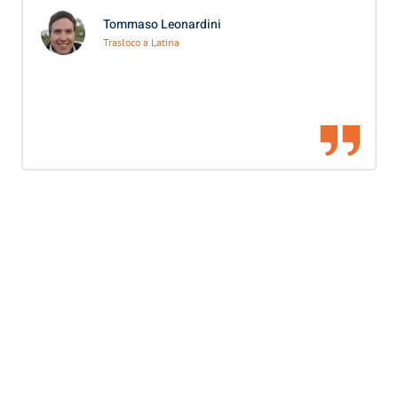
Tommaso Leonardini
Trasloco a Latina