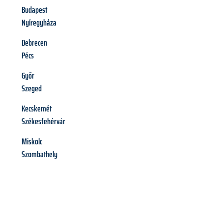
Budapest
Nyíregyháza
Debrecen
Pécs
Győr
Szeged
Kecskemét
Székesfehérvár
Miskolc
Szombathely