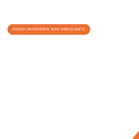
RICEVI UN'OFFERTA NON VINCOLANTE