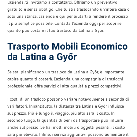
l’azienda, ti invitiamo a contattarci. Offriamo un preventivo
gratuito e senza obbligo. Che tu stia traslocando un’intera casa o
solo una stanza, l’azienda è qui per aiutarti a rendere il processo
il più semplice possibile. Contatta l’azienda oggi per scoprire
quanto può costare il tuo trasloco da Latina a Győr.
Trasporto Mobili Economico
da Latina a Győr
Se stai pianificando un trasloco da Latina a Győr, è importante
capire quanto ti costerà. L’azienda, una compagnia di traslochi
professionale, offre servizi di alta qualità a prezzi competitivi.
I costi di un trasloco possono variare notevolmente a seconda di
vari fattori. Innanzitutto, la distanza tra Latina e Győr influisce
sul prezzo. Più è lungo il viaggio, più alto sarà il costo. In
secondo luogo, la quantità di beni da trasportare può influire
anche sul prezzo. Se hai molti mobili o oggetti pesanti, il costo
sarà più elevato. Infine, i servizi aggiuntivi possono aumentare il