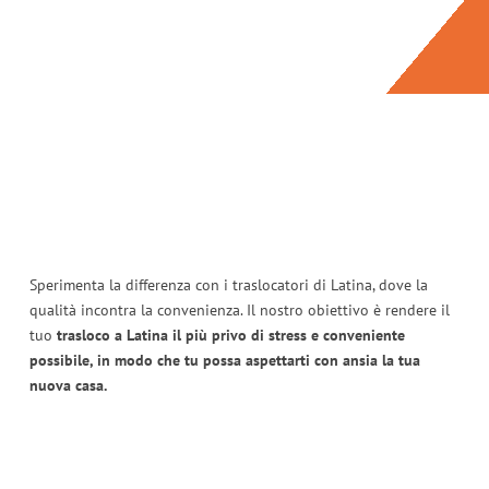
Sperimenta la differenza con i traslocatori di Latina, dove la
qualità incontra la convenienza. Il nostro obiettivo è rendere il
tuo
trasloco a Latina il più privo di stress e conveniente
possibile, in modo che tu possa aspettarti con ansia la tua
nuova casa.