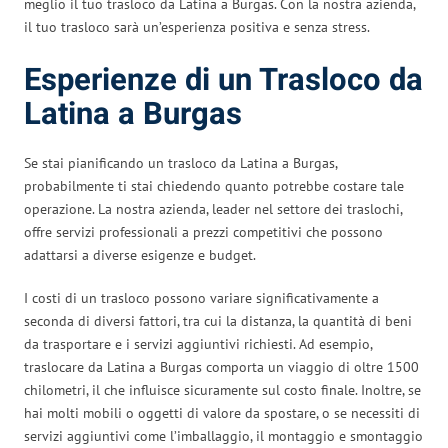
meglio il tuo trasloco da Latina a Burgas. Con la nostra azienda,
il tuo trasloco sarà un’esperienza positiva e senza stress.
Esperienze di un Trasloco da
Latina a Burgas
Se stai pianificando un trasloco da Latina a Burgas,
probabilmente ti stai chiedendo quanto potrebbe costare tale
operazione. La nostra azienda, leader nel settore dei traslochi,
offre servizi professionali a prezzi competitivi che possono
adattarsi a diverse esigenze e budget.
I costi di un trasloco possono variare significativamente a
seconda di diversi fattori, tra cui la distanza, la quantità di beni
da trasportare e i servizi aggiuntivi richiesti. Ad esempio,
traslocare da Latina a Burgas comporta un viaggio di oltre 1500
chilometri, il che influisce sicuramente sul costo finale. Inoltre, se
hai molti mobili o oggetti di valore da spostare, o se necessiti di
servizi aggiuntivi come l’imballaggio, il montaggio e smontaggio