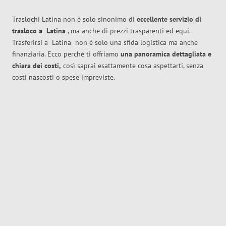
Traslochi Latina non è solo sinonimo di
eccellente
servizio di
trasloco
a
Latina
, ma anche di prezzi trasparenti ed equi.
Trasferirsi a
Latina
non è solo una sfida logistica ma anche
finanziaria. Ecco perché ti offriamo
una panoramica dettagliata e
chiara dei costi,
così saprai esattamente cosa aspettarti, senza
costi nascosti o spese impreviste.