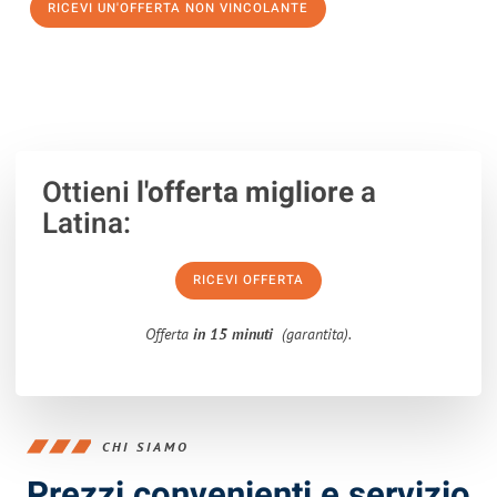
RICEVI UN'OFFERTA NON VINCOLANTE
100% non vincolante – Risposta garantita entro 15 minuti.
Ottieni
l'offerta migliore
a
Latina:
RICEVI OFFERTA
Offerta
in 15 minuti
(garantita).
CHI SIAMO
Prezzi convenienti e servizio