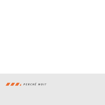
PERCHÉ NOI?