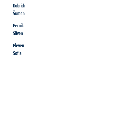
Dobrich
Šumen
Pernik
Sliven
Pleven
Sofia
Richiedi ora la tua
offerta
al
miglior
prezzo !
Inviateci adesso la vostra richiesta non vincolante e