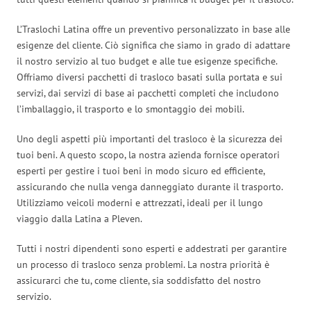
L’Traslochi Latina offre un preventivo personalizzato in base alle
esigenze del cliente. Ciò significa che siamo in grado di adattare
il nostro servizio al tuo budget e alle tue esigenze specifiche.
Offriamo diversi pacchetti di trasloco basati sulla portata e sui
servizi, dai servizi di base ai pacchetti completi che includono
l’imballaggio, il trasporto e lo smontaggio dei mobili.
Uno degli aspetti più importanti del trasloco è la sicurezza dei
tuoi beni. A questo scopo, la nostra azienda fornisce operatori
esperti per gestire i tuoi beni in modo sicuro ed efficiente,
assicurando che nulla venga danneggiato durante il trasporto.
Utilizziamo veicoli moderni e attrezzati, ideali per il lungo
viaggio dalla Latina a Pleven.
Tutti i nostri dipendenti sono esperti e addestrati per garantire
un processo di trasloco senza problemi. La nostra priorità è
assicurarci che tu, come cliente, sia soddisfatto del nostro
servizio.