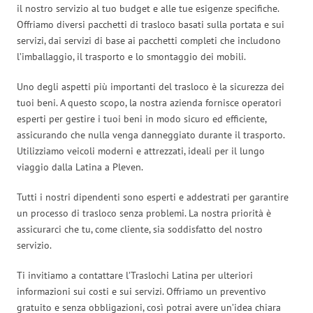
il nostro servizio al tuo budget e alle tue esigenze specifiche.
Offriamo diversi pacchetti di trasloco basati sulla portata e sui
servizi, dai servizi di base ai pacchetti completi che includono
l’imballaggio, il trasporto e lo smontaggio dei mobili.
Uno degli aspetti più importanti del trasloco è la sicurezza dei
tuoi beni. A questo scopo, la nostra azienda fornisce operatori
esperti per gestire i tuoi beni in modo sicuro ed efficiente,
assicurando che nulla venga danneggiato durante il trasporto.
Utilizziamo veicoli moderni e attrezzati, ideali per il lungo
viaggio dalla Latina a Pleven.
Tutti i nostri dipendenti sono esperti e addestrati per garantire
un processo di trasloco senza problemi. La nostra priorità è
assicurarci che tu, come cliente, sia soddisfatto del nostro
servizio.
Ti invitiamo a contattare l’Traslochi Latina per ulteriori
informazioni sui costi e sui servizi. Offriamo un preventivo
gratuito e senza obbligazioni, così potrai avere un’idea chiara