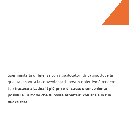
Sperimenta la differenza con i traslocatori di Latina, dove la
qualità incontra la convenienza. Il nostro obiettivo è rendere il
tuo
trasloco a Latina il più privo di stress e conveniente
possibile, in modo che tu possa aspettarti con ansia la tua
nuova casa.