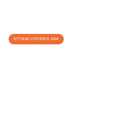
assicuratevi la vostra
offerta di trasloco per le vostre esigenze
a Latina
al miglior prezzo! Approfitta dell’occasione per
un
trasloco senza stress
e con il massimo comfort:
OTTIENI L'OFFERTA ORA