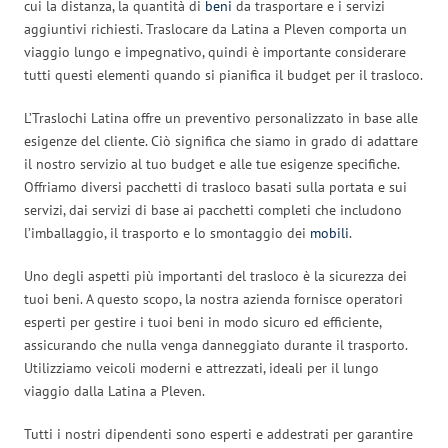
cui la distanza, la quantità di
beni
da trasportare e i servizi
aggiuntivi richiesti. Traslocare da Latina a Pleven comporta un
viaggio lungo e impegnativo, quindi è importante considerare
tutti questi elementi quando si pianifica il budget per il trasloco.
L’Traslochi Latina offre un preventivo personalizzato in base alle
esigenze del cliente. Ciò significa che siamo in grado di adattare
il nostro servizio al tuo budget e alle tue esigenze specifiche.
Offriamo diversi pacchetti di trasloco basati sulla portata e sui
servizi, dai servizi di base ai pacchetti completi che includono
l’imballaggio, il trasporto e lo smontaggio dei
mobili
.
Uno degli aspetti più importanti del trasloco è la sicurezza dei
tuoi beni. A questo scopo, la nostra azienda fornisce operatori
esperti per gestire i tuoi beni in modo sicuro ed efficiente,
assicurando che nulla venga danneggiato durante il trasporto.
Utilizziamo veicoli moderni e attrezzati, ideali per il lungo
viaggio dalla Latina a Pleven.
Tutti i nostri dipendenti sono esperti e addestrati per garantire