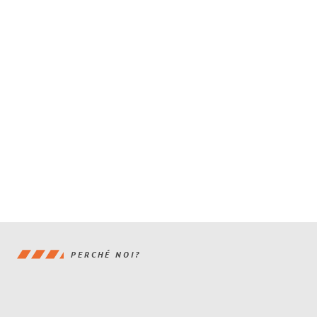
PERCHÉ NOI?