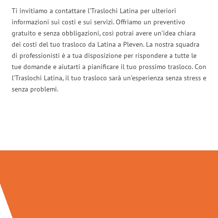
Ti invitiamo a contattare l’Traslochi Latina per ulteriori
informazioni sui costi e sui servizi. Offriamo un preventivo
gratuito e senza obbligazioni, così potrai avere un’idea chiara
dei costi del tuo trasloco da Latina a Pleven. La nostra squadra
di professionisti è a tua disposizione per rispondere a tutte le
tue domande e aiutarti a pianificare il tuo prossimo trasloco. Con
l’Traslochi Latina, il tuo trasloco sarà un’esperienza senza stress e
senza problemi.
Traslochi Latina in numeri: