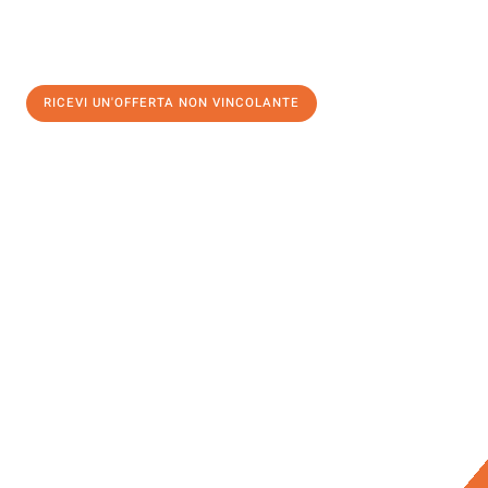
RICEVI UN'OFFERTA NON VINCOLANTE