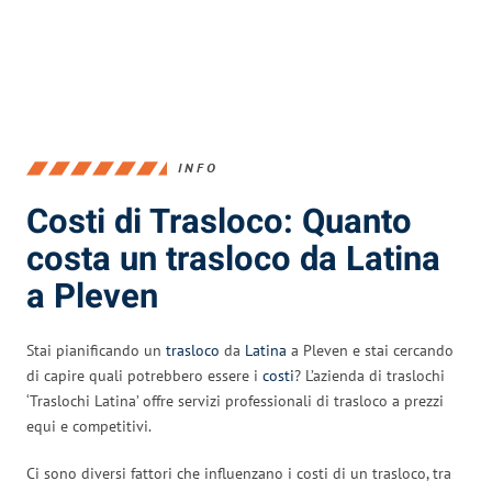
INFO
Costi di Trasloco: Quanto
costa un trasloco da Latina
a Pleven
Stai pianificando un
trasloco
da
Latina
a Pleven e stai cercando
di capire quali potrebbero essere i
costi
? L’azienda di traslochi
‘Traslochi Latina’ offre servizi professionali di trasloco a prezzi
equi e competitivi.
Ci sono diversi fattori che influenzano i costi di un trasloco, tra