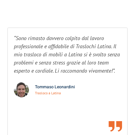
“Sono rimasto davvero colpito dal lavoro
professionale e affidabile di Traslochi Latina. Il
mio trasloco di mobili a Latina si è svolto senza
problemi e senza stress grazie al loro team
esperto e cordiale. Li raccomando vivamente!”.
Tommaso Leonardini
Trasloco a Latina