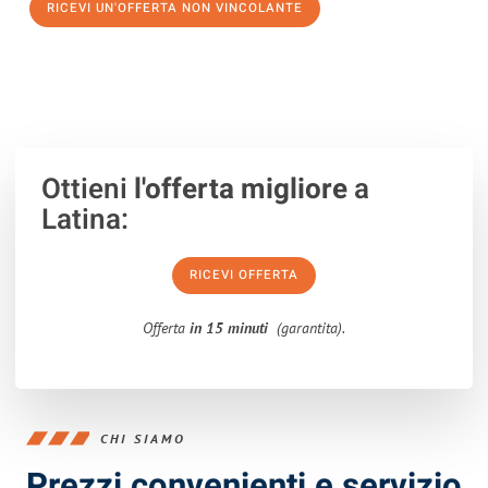
RICEVI UN'OFFERTA NON VINCOLANTE
100% non vincolante – Risposta garantita entro 15 minuti.
Ottieni
l'offerta migliore
a
Latina:
RICEVI OFFERTA
Offerta
in 15 minuti
(garantita).
CHI SIAMO
Prezzi convenienti e servizio