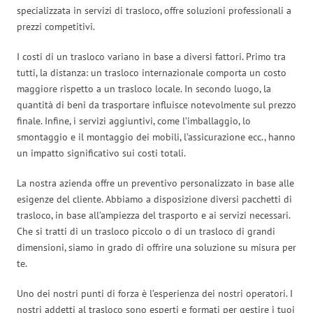
specializzata in servizi di trasloco, offre soluzioni professionali a
prezzi competitivi.
I costi di un trasloco variano in base a diversi fattori. Primo tra
tutti, la distanza: un trasloco internazionale comporta un costo
maggiore rispetto a un trasloco locale. In secondo luogo, la
quantità di beni da trasportare influisce notevolmente sul prezzo
finale. Infine, i servizi aggiuntivi, come l’imballaggio, lo
smontaggio e il montaggio dei mobili, l’assicurazione ecc., hanno
un impatto significativo sui costi totali.
La nostra azienda offre un preventivo personalizzato in base alle
esigenze del cliente. Abbiamo a disposizione diversi pacchetti di
trasloco, in base all’ampiezza del trasporto e ai servizi necessari.
Che si tratti di un trasloco piccolo o di un trasloco di grandi
dimensioni, siamo in grado di offrire una soluzione su misura per
te.
Uno dei nostri punti di forza è l’esperienza dei nostri operatori. I
nostri addetti al trasloco sono esperti e formati per gestire i tuoi