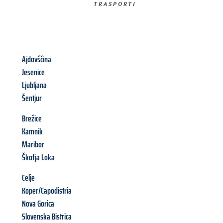
TRASPORTI​
Ajdovščina
Jesenice
Ljubljana
Šentjur
Brežice
Kamnik
Maribor
Škofja Loka
Celje
Koper/Capodistria
Nova Gorica
Slovenska Bistrica