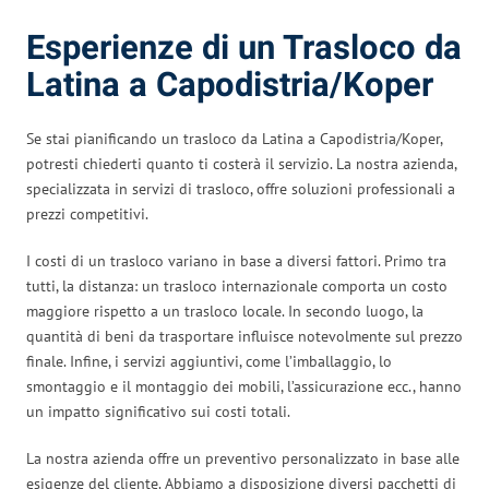
Esperienze di un Trasloco da
Latina a Capodistria/Koper
Se stai pianificando un trasloco da Latina a Capodistria/Koper,
potresti chiederti quanto ti costerà il servizio. La nostra azienda,
specializzata in servizi di trasloco, offre soluzioni professionali a
prezzi competitivi.
I costi di un trasloco variano in base a diversi fattori. Primo tra
tutti, la distanza: un trasloco internazionale comporta un costo
maggiore rispetto a un trasloco locale. In secondo luogo, la
quantità di beni da trasportare influisce notevolmente sul prezzo
finale. Infine, i servizi aggiuntivi, come l’imballaggio, lo
smontaggio e il montaggio dei mobili, l’assicurazione ecc., hanno
un impatto significativo sui costi totali.
La nostra azienda offre un preventivo personalizzato in base alle
esigenze del cliente. Abbiamo a disposizione diversi pacchetti di