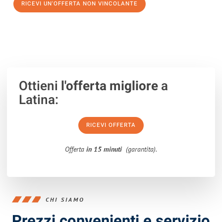
RICEVI UN'OFFERTA NON VINCOLANTE
100% non vincolante – Risposta garantita entro 15 minuti.
Ottieni
l'offerta migliore
a
Latina:
RICEVI OFFERTA
Offerta
in 15 minuti
(garantita).
CHI SIAMO
Prezzi convenienti e servizio