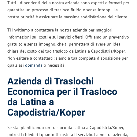
Tutti i dipendenti della nostra azienda sono esperti e formati per
garantire un processo di trasloco fluido e senza intoppi. La
nostra priorità è assicurare la massima soddisfazione del cliente.
Ti invitiamo a contattare la nostra azienda per maggiori
informazioni sui costi e sui servizi offerti. Offriamo un preventivo
gratuito e senza impegno, che ti permetterà di avere un’idea
chiara del costo del tuo trasloco da Latina a Capodistria/Koper.
Non esitare a contattarci: siamo a tua completa disposizione per
qualsiasi
domanda
o necessità.
Azienda di Traslochi
Economica per il Trasloco
da Latina a
Capodistria/Koper
Se stai pianificando un trasloco da Latina a Capodistria/Koper,
potresti chiederti quanto ti costerà il servizio. La nostra azienda,