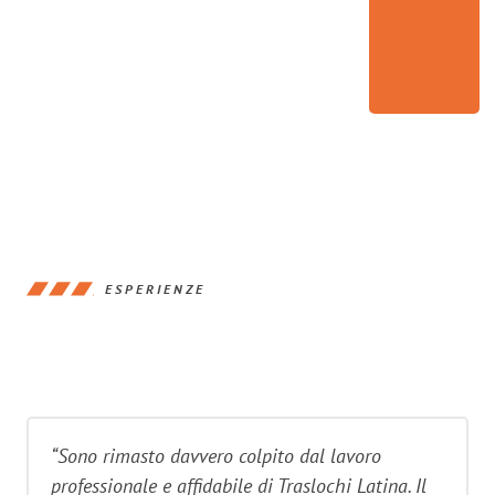
ESPERIENZE
“Sono rimasto davvero colpito dal lavoro
professionale e affidabile di Traslochi Latina. Il