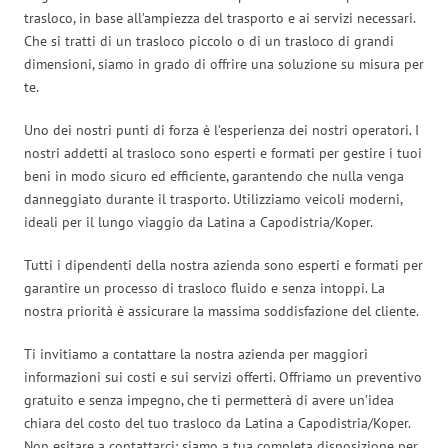
trasloco, in base all’ampiezza del trasporto e ai servizi necessari.
Che si tratti di un trasloco piccolo o di un trasloco di grandi
dimensioni, siamo in grado di offrire una soluzione su misura per
te.
Uno dei nostri punti di forza è l’esperienza dei nostri operatori. I
nostri addetti al trasloco sono esperti e formati per gestire i tuoi
beni in modo sicuro ed efficiente, garantendo che nulla venga
danneggiato durante il trasporto. Utilizziamo veicoli moderni,
ideali per il lungo viaggio da Latina a Capodistria/Koper.
Tutti i dipendenti della nostra azienda sono esperti e formati per
garantire un processo di trasloco fluido e senza intoppi. La
nostra priorità è assicurare la massima soddisfazione del cliente.
Ti invitiamo a contattare la nostra azienda per maggiori
informazioni sui costi e sui servizi offerti. Offriamo un preventivo
gratuito e senza impegno, che ti permetterà di avere un’idea
chiara del costo del tuo trasloco da Latina a Capodistria/Koper.
Non esitare a contattarci: siamo a tua completa disposizione per