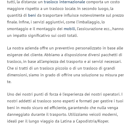
tutti, la distanza: un
trasloco internazionale
comporta un costo
maggiore rispetto a un trasloco locale. In secondo luogo, la
quantità di
beni
da trasportare influisce notevolmente sul prezzo
finale. Infine, i servizi aggiuntivi, come l’imballaggio, lo
smontaggio e il montaggio dei
mobili
, l’assicurazione ecc., hanno
un impatto significativo sui costi totali.
La nostra azienda offre un preventivo personalizzato in base alle
esigenze del cliente. Abbiamo a disposizione diversi pacchetti di
trasloco, in base all’ampiezza del trasporto e ai servizi necessari.
Che si tratti di un trasloco piccolo o di un trasloco di grandi
dimensioni, siamo in grado di offrire una soluzione su misura per
te.
Uno dei nostri punti di forza è l’esperienza dei nostri operatori. I
nostri addetti al trasloco sono esperti e formati per gestire i tuoi
beni in modo sicuro ed efficiente, garantendo che nulla venga
danneggiato durante il trasporto. Utilizziamo veicoli moderni,
ideali per il lungo viaggio da Latina a Capodistria/Koper.