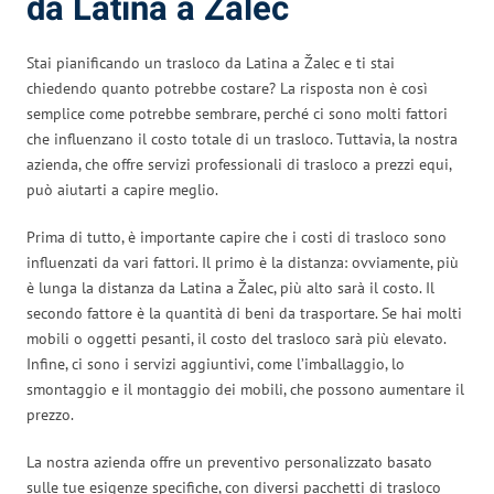
da Latina a Žalec
Stai pianificando un trasloco da Latina a Žalec e ti stai
chiedendo quanto potrebbe costare? La risposta non è così
semplice come potrebbe sembrare, perché ci sono molti fattori
che influenzano il costo totale di un trasloco. Tuttavia, la nostra
azienda, che offre servizi professionali di trasloco a prezzi equi,
può aiutarti a capire meglio.
Prima di tutto, è importante capire che i costi di trasloco sono
influenzati da vari fattori. Il primo è la distanza: ovviamente, più
è lunga la distanza da Latina a Žalec, più alto sarà il costo. Il
secondo fattore è la quantità di beni da trasportare. Se hai molti
mobili o oggetti pesanti, il costo del trasloco sarà più elevato.
Infine, ci sono i servizi aggiuntivi, come l’imballaggio, lo
smontaggio e il montaggio dei mobili, che possono aumentare il
prezzo.
La nostra azienda offre un preventivo personalizzato basato
sulle tue esigenze specifiche, con diversi pacchetti di trasloco