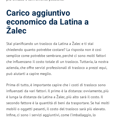
Carico aggiuntivo
economico da Latina a
Žalec
Stai pianificando un trasloco da Latina a Žalec e ti stai
chiedendo quanto potrebbe costare? La risposta non è così
semplice come potrebbe sembrare, perché ci sono molti fattori
che influenzano il costo totale di un trasloco. Tuttavia, la nostra
azienda, che offre servizi professionali di trasloco a prezzi equi,
può aiutarti a capire meglio.
Prima di tutto, è importante capire che i costi di trasloco sono
influenzati da vari fattori. Il primo è la distanza: ovviamente, più
è lunga la distanza da Latina a Žalec, più alto sarà il costo. Il
secondo fattore è la quantità di beni da trasportare. Se hai molti
mobili o oggetti pesanti, il costo del trasloco sarà più elevato.
Infine, ci sono i servizi aggiuntivi, come l’imballaggio, lo