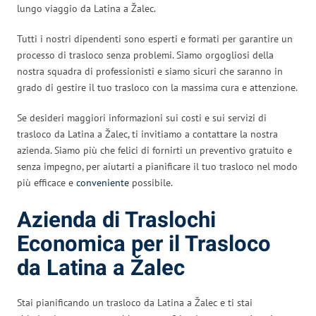
lungo viaggio da Latina a Žalec.
Tutti i nostri dipendenti sono esperti e formati per garantire un
processo di trasloco senza problemi. Siamo orgogliosi della
nostra squadra di professionisti e siamo sicuri che saranno in
grado di gestire il tuo trasloco con la massima cura e attenzione.
Se desideri maggiori informazioni sui costi e sui servizi di
trasloco da Latina a Žalec, ti invitiamo a contattare la nostra
azienda. Siamo più che felici di fornirti un preventivo gratuito e
senza impegno, per aiutarti a pianificare il tuo trasloco nel modo
più efficace e
conveniente
possibile.
Azienda di Traslochi
Economica per il Trasloco
da Latina a Žalec
Stai pianificando un trasloco da Latina a Žalec e ti stai