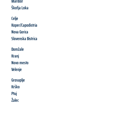
Maribor
Škofja Loka
Celje
Koper/Capodistria
Nova Gorica
Slovenska Bistrica
Domžale
Kranj
Novo mesto
Velenje
Grosuplje
Krško
Ptuj
Žalec