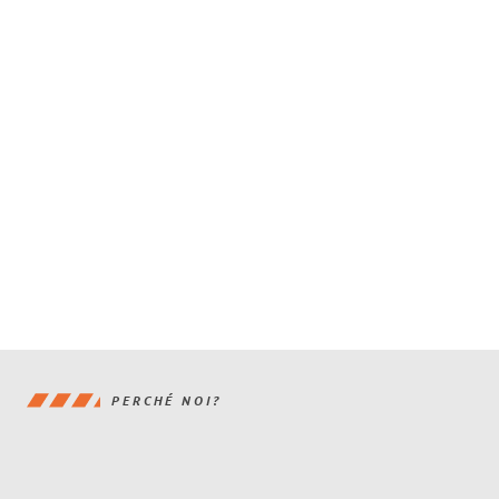
PERCHÉ NOI?