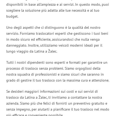
disponibili in base all’ampiezza e ai servizi. In questo modo, puoi
scegliere la soluzione più adatta alle tue necessità e al tuo
budget.
Uno degli aspetti che ci distinguono è la qualità del nostro
servizio. Forniamo traslocatori esperti che gestiscono i tuoi beni
in modo sicuro ed efficiente, assicurandoci che nulla venga
danneggiato. Inoltre, utilizziamo veicoli moderni ideali per il
lungo viaggio da Latina a Žalec.
Tutti i nostri dipendenti sono esperti e formati per garantire un
processo di trasloco senza problemi. Siamo orgogliosi della
nostra squadra di professionisti e siamo sicuri che saranno in
grado di gestire il tuo trasloco con la massima cura e attenzione.
Se desideri maggiori informazioni sui costi e sui servizi di
trasloco da Latina a Žalec, ti invitiamo a contattare la nostra
azienda. Siamo più che felici di fornirti un preventivo gratuito e
senza impegno, per aiutarti a pianificare il tuo trasloco nel modo
più efficace e conveniente possibile.