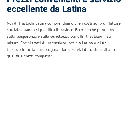
eccellente da Latina
Noi di Traslochi Latina comprendiamo che i costi sono un fattore
cruciale quando si pianifica il trasloco. Ecco perché puntiamo
sulla
trasparenza e sulla correttezza
per offrirti soluzioni su
misura. Che si tratti di un trasloco locale a Latina o di un
trasloco in tutta Europa, garantiamo servizi di trasloco di alta
qualità a prezzi competitivi.