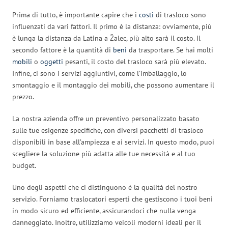
Prima di tutto, è importante capire che i
costi
di trasloco sono
influenzati da vari fattori. Il primo è la distanza: ovviamente, più
è lunga la distanza da Latina a Žalec, più alto sarà il costo. Il
secondo fattore è la quantità di
beni
da trasportare. Se hai molti
mobili
o
oggetti
pesanti, il costo del trasloco sarà più elevato.
Infine, ci sono i servizi aggiuntivi, come l’imballaggio, lo
smontaggio e il montaggio dei mobili, che possono aumentare il
prezzo.
La nostra azienda offre un preventivo personalizzato basato
sulle tue esigenze specifiche, con diversi pacchetti di trasloco
disponibili in base all’ampiezza e ai servizi. In questo modo, puoi
scegliere la soluzione più adatta alle tue necessità e al tuo
budget.
Uno degli aspetti che ci distinguono è la qualità del nostro
servizio. Forniamo traslocatori esperti che gestiscono i tuoi beni
in modo sicuro ed efficiente, assicurandoci che nulla venga
danneggiato. Inoltre, utilizziamo veicoli moderni ideali per il