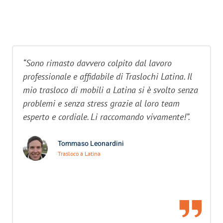
“Sono rimasto davvero colpito dal lavoro
professionale e affidabile di Traslochi Latina. Il
mio trasloco di mobili a Latina si è svolto senza
problemi e senza stress grazie al loro team
esperto e cordiale. Li raccomando vivamente!”.
Tommaso Leonardini
Trasloco a Latina