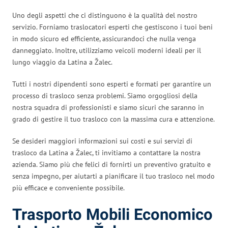
Uno degli aspetti che ci distinguono è la qualità del nostro
servizio. Forniamo traslocatori esperti che gestiscono i tuoi beni
in modo sicuro ed efficiente, assicurandoci che nulla venga
danneggiato. Inoltre, utilizziamo veicoli moderni ideali per il
lungo viaggio da Latina a Žalec.
Tutti i nostri dipendenti sono esperti e formati per garantire un
processo di trasloco senza problemi. Siamo orgogliosi della
nostra squadra di professionisti e siamo sicuri che saranno in
grado di gestire il tuo trasloco con la massima cura e attenzione.
Se desideri maggiori informazioni sui costi e sui servizi di
trasloco da Latina a Žalec, ti invitiamo a contattare la nostra
azienda. Siamo più che felici di fornirti un preventivo gratuito e
senza impegno, per aiutarti a pianificare il tuo trasloco nel modo
più efficace e conveniente possibile.
Trasporto Mobili Economico