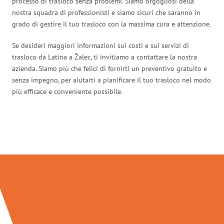
processo di trasloco senza problemi. Siamo orgogliosi della
nostra squadra di professionisti e siamo sicuri che saranno in
grado di gestire il tuo trasloco con la massima cura e attenzione.
Se desideri maggiori informazioni sui costi e sui servizi di
trasloco da Latina a Žalec, ti invitiamo a contattare la nostra
azienda. Siamo più che felici di fornirti un preventivo gratuito e
senza impegno, per aiutarti a pianificare il tuo trasloco nel modo
più efficace e conveniente possibile.
Traslochi Latina in numeri: