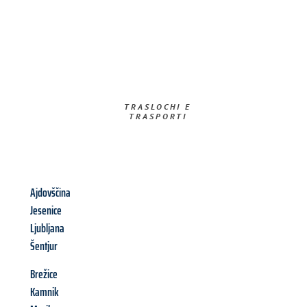
TRASLOCHI E
TRASPORTI​
Ajdovščina
Jesenice
Ljubljana
Šentjur
Brežice
Kamnik