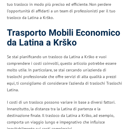
tuo trasloco in modo più preciso ed efficiente. Non perdere
l’opportunità di affidarti a un team di professionisti per il tuo
trasloco da Latina a Krško.
Trasporto Mobili Economico
da Latina a Krško
Se stai pianificando un trasloco da Latina a Krško e vuoi
comprendere i costi coinvolti, questo articolo potrebbe essere
molto utile. In particolare, se stai cercando un’azienda di
traslochi professionale che offre servizi di alta qualità a prezzi
equi, ti consigliamo di considerare l’azienda di traslochi Traslochi
Latina.
I costi di un trasloco possono variare in base a diversi fattori.
Innanzitutto, la distanza tra la Latina di partenza e la
destinazione finale. Il trasloco da Latina a Krško, ad esempio,
comporta un viaggio lungo e impegnativo che influisce
inevitabilmente sui costi complessivi.