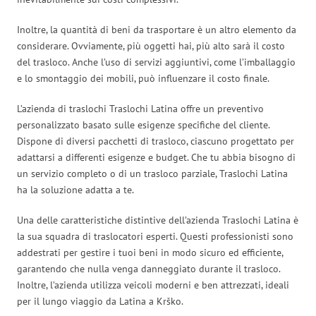
Inoltre, la quantità di beni da trasportare è un altro elemento da
considerare. Ovviamente, più oggetti hai, più alto sarà il costo
del trasloco. Anche l’uso di servizi aggiuntivi, come l’imballaggio
e lo smontaggio dei mobili, può influenzare il costo finale.
L’azienda di traslochi Traslochi Latina offre un preventivo
personalizzato basato sulle esigenze specifiche del cliente.
Dispone di diversi pacchetti di trasloco, ciascuno progettato per
adattarsi a differenti esigenze e budget. Che tu abbia bisogno di
un servizio completo o di un trasloco parziale, Traslochi Latina
ha la soluzione adatta a te.
Una delle caratteristiche distintive dell’azienda Traslochi Latina è
la sua squadra di traslocatori esperti. Questi professionisti sono
addestrati per gestire i tuoi beni in modo sicuro ed efficiente,
garantendo che nulla venga danneggiato durante il trasloco.
Inoltre, l’azienda utilizza veicoli moderni e ben attrezzati, ideali
per il lungo viaggio da Latina a Krško.