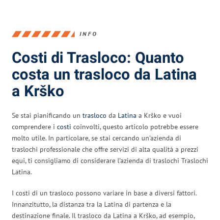
INFO
Costi di Trasloco: Quanto
costa un trasloco da Latina
a Krško
Se stai pianificando un
trasloco
da
Latina
a Krško e vuoi
comprendere i
costi
coinvolti, questo articolo potrebbe essere
molto utile. In particolare, se stai cercando un’azienda di
traslochi professionale che offre servizi di alta qualità a prezzi
equi, ti consigliamo di considerare l’azienda di traslochi Traslochi
Latina.
I costi di un trasloco possono variare in base a diversi fattori.
Innanzitutto, la distanza tra la Latina di partenza e la
destinazione finale. Il trasloco da Latina a Krško, ad esempio,