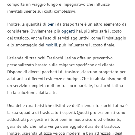
comporta un viaggio lungo e impegnativo che influisce
inevitabilmente sui costi complessivi.
Inoltre, la quantità di
beni
da trasportare è un altro elemento da
considerare. Ovviamente, più
oggetti
hai, più alto sarà il costo
del trasloco. Anche l’uso di servizi aggiuntivi, come l’imballaggio
e lo smontaggio dei
mobili
, può influenzare il costo finale.
L’azienda di traslochi Traslochi Latina offre un preventivo
personalizzato basato sulle esigenze specifiche del cliente.
Dispone di diversi pacchetti di trasloco, ciascuno progettato per
adattarsi a differenti esigenze e budget. Che tu abbia bisogno di
un servizio completo o di un trasloco parziale, Traslochi Latina
ha la soluzione adatta a te.
Una delle caratteristiche distintive dell’azienda Traslochi Latina è
la sua squadra di traslocatori esperti. Questi professionisti sono
addestrati per gestire i tuoi beni in modo sicuro ed efficiente,
garantendo che nulla venga danneggiato durante il trasloco.
Inoltre, l’azienda utilizza veicoli moderni e ben attrezzati, ideali