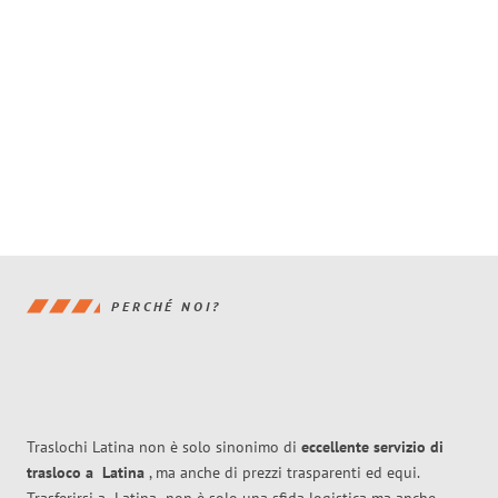
PERCHÉ NOI?
Traslochi Latina non è solo sinonimo di
eccellente
servizio di
trasloco
a
Latina
, ma anche di prezzi trasparenti ed equi.