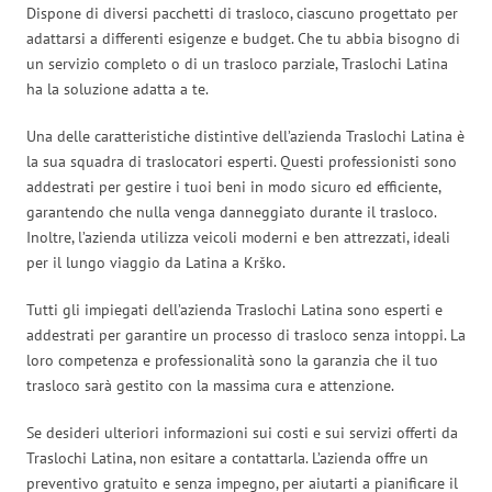
Dispone di diversi pacchetti di trasloco, ciascuno progettato per
adattarsi a differenti esigenze e budget. Che tu abbia bisogno di
un servizio completo o di un trasloco parziale, Traslochi Latina
ha la soluzione adatta a te.
Una delle caratteristiche distintive dell’azienda Traslochi Latina è
la sua squadra di traslocatori esperti. Questi professionisti sono
addestrati per gestire i tuoi beni in modo sicuro ed efficiente,
garantendo che nulla venga danneggiato durante il trasloco.
Inoltre, l’azienda utilizza veicoli moderni e ben attrezzati, ideali
per il lungo viaggio da Latina a Krško.
Tutti gli impiegati dell’azienda Traslochi Latina sono esperti e
addestrati per garantire un processo di trasloco senza intoppi. La
loro competenza e professionalità sono la garanzia che il tuo
trasloco sarà gestito con la massima cura e attenzione.
Se desideri ulteriori informazioni sui costi e sui servizi offerti da
Traslochi Latina, non esitare a contattarla. L’azienda offre un
preventivo gratuito e senza impegno, per aiutarti a pianificare il