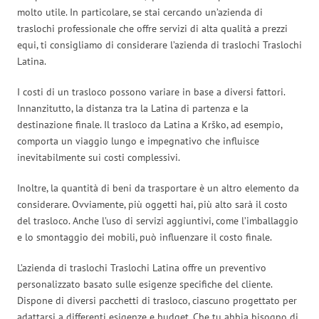
molto utile. In particolare, se stai cercando un’azienda di
traslochi professionale che offre servizi di alta qualità a prezzi
equi, ti consigliamo di considerare l’azienda di traslochi Traslochi
Latina.
I costi di un trasloco possono variare in base a diversi fattori.
Innanzitutto, la distanza tra la Latina di partenza e la
destinazione finale. Il trasloco da Latina a Krško, ad esempio,
comporta un viaggio lungo e impegnativo che influisce
inevitabilmente sui costi complessivi.
Inoltre, la quantità di beni da trasportare è un altro elemento da
considerare. Ovviamente, più oggetti hai, più alto sarà il costo
del trasloco. Anche l’uso di servizi aggiuntivi, come l’imballaggio
e lo smontaggio dei mobili, può influenzare il costo finale.
L’azienda di traslochi Traslochi Latina offre un preventivo
personalizzato basato sulle esigenze specifiche del cliente.
Dispone di diversi pacchetti di trasloco, ciascuno progettato per
adattarsi a differenti esigenze e budget. Che tu abbia bisogno di