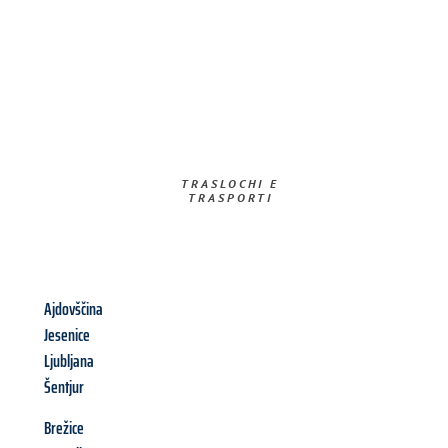
TRASLOCHI E
TRASPORTI​
Ajdovščina
Jesenice
Ljubljana
Šentjur
Brežice