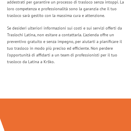
addestrati per garantire un processo di trasloco senza intoppi. La
loro competenza e professionalità sono la garanzia che il tuo
trasloco sarà gestito con la massima cura e attenzione.
Se desideri ulteriori informazioni sui costi e sui servizi offerti da
Traslochi Latina, non esitare a contattarla. L’azienda offre un
preventivo gratuito e senza impegno, per aiutarti a pianificare il
tuo trasloco in modo più preciso ed efficiente. Non perdere
l’opportunità di affidarti a un team di professionisti per il tuo
trasloco da Latina a Krško.
Traslochi Latina in numeri: