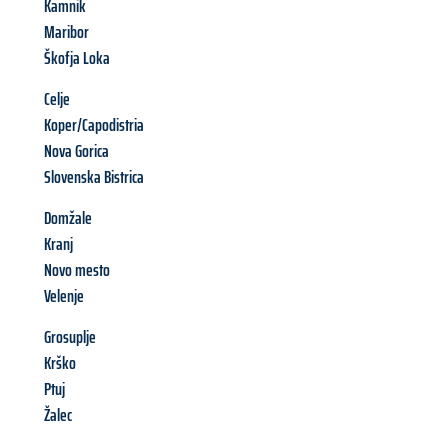
Kamnik
Maribor
Škofja Loka
Celje
Koper/Capodistria
Nova Gorica
Slovenska Bistrica
Domžale
Kranj
Novo mesto
Velenje
Grosuplje
Krško
Ptuj
Žalec