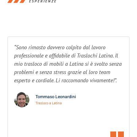
ESPERIENZE
“Sono rimasto davvero colpito dal lavoro
professionale e affidabile di Traslochi Latina. Il
mio trasloco di mobili a Latina si è svolto senza
problemi e senza stress grazie al loro team
esperto e cordiale. Li raccomando vivamente!”.
Tommaso Leonardini
Trasloco a Latina