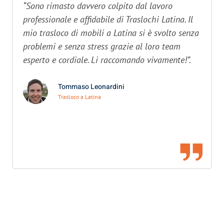
“Sono rimasto davvero colpito dal lavoro
professionale e affidabile di Traslochi Latina. Il
mio trasloco di mobili a Latina si è svolto senza
problemi e senza stress grazie al loro team
esperto e cordiale. Li raccomando vivamente!”.
Tommaso Leonardini
Trasloco a Latina