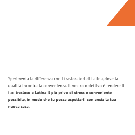
Sperimenta la differenza con i traslocatori di Latina, dove la
qualità incontra la convenienza. Il nostro obiettivo è rendere il
tuo
trasloco a Latina il più privo di stress e conveniente
possibile, in modo che tu possa aspettarti con ansia la tua
nuova casa.