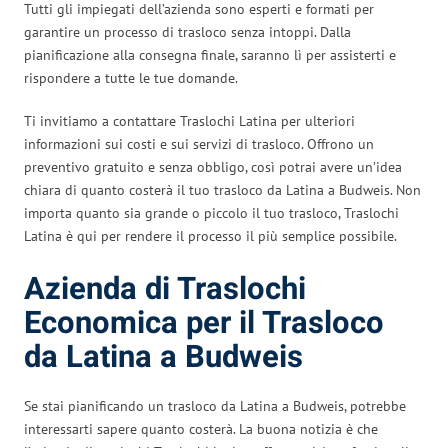
Tutti gli impiegati dell’azienda sono esperti e formati per
garantire un processo di trasloco senza intoppi. Dalla
pianificazione alla consegna finale, saranno lì per assisterti e
rispondere a tutte le tue domande.
Ti invitiamo a contattare Traslochi Latina per ulteriori
informazioni sui costi e sui servizi di trasloco. Offrono un
preventivo gratuito e senza obbligo, così potrai avere un’idea
chiara di quanto costerà il tuo trasloco da Latina a Budweis. Non
importa quanto sia grande o piccolo il tuo trasloco, Traslochi
Latina è qui per rendere il processo il più semplice possibile.
Azienda di Traslochi
Economica per il Trasloco
da Latina a Budweis
Se stai pianificando un trasloco da Latina a Budweis, potrebbe
interessarti sapere quanto costerà. La buona notizia è che