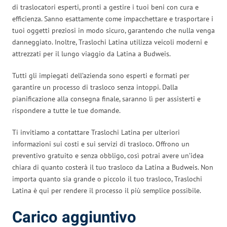
di traslocatori esperti, pronti a gestire i tuoi beni con cura e
efficienza. Sanno esattamente come impacchettare e trasportare i
tuoi oggetti preziosi in modo sicuro, garantendo che nulla venga
danneggiato. Inoltre, Traslochi Latina utilizza veicoli moderni e
attrezzati per il lungo viaggio da Latina a Budweis.
Tutti gli impiegati dell’azienda sono esperti e formati per
garantire un processo di trasloco senza intoppi. Dalla
pianificazione alla consegna finale, saranno lì per assisterti e
rispondere a tutte le tue domande.
Ti invitiamo a contattare Traslochi Latina per ulteriori
informazioni sui costi e sui servizi di trasloco. Offrono un
preventivo gratuito e senza obbligo, così potrai avere un’idea
chiara di quanto costerà il tuo trasloco da Latina a Budweis. Non
importa quanto sia grande o piccolo il tuo trasloco, Traslochi
Latina è qui per rendere il processo il più semplice possibile.
Carico aggiuntivo