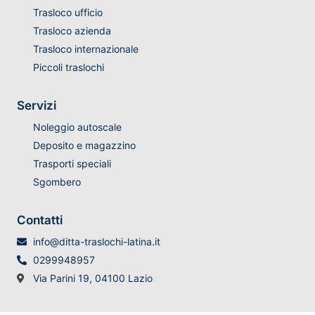
Trasloco ufficio
Trasloco azienda
Trasloco internazionale
Piccoli traslochi
Servizi
Noleggio autoscale
Deposito e magazzino
Trasporti speciali
Sgombero
Contatti
info@ditta-traslochi-latina.it
0299948957
Via Parini 19, 04100 Lazio