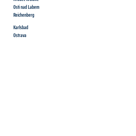
Osti nad Labem
Reichenberg
Karlsbad
Ostrava
Richiedi ora la tua
offerta
al
miglior
prezzo !
Inviateci adesso la vostra richiesta non vincolante e
assicuratevi la vostra
offerta di trasloco per le vostre esigenze
a Latina
al miglior prezzo! Approfitta dell’occasione per
un
trasloco senza stress
e con il massimo comfort: