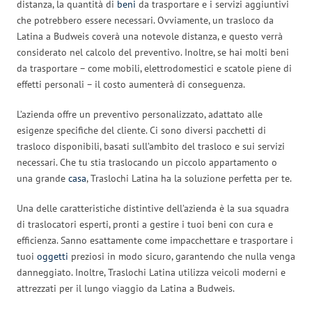
distanza, la quantità di
beni
da trasportare e i servizi aggiuntivi
che potrebbero essere necessari. Ovviamente, un trasloco da
Latina a Budweis coverà una notevole distanza, e questo verrà
considerato nel calcolo del preventivo. Inoltre, se hai molti beni
da trasportare – come mobili, elettrodomestici e scatole piene di
effetti personali – il costo aumenterà di conseguenza.
L’azienda offre un preventivo personalizzato, adattato alle
esigenze specifiche del cliente. Ci sono diversi pacchetti di
trasloco disponibili, basati sull’ambito del trasloco e sui servizi
necessari. Che tu stia traslocando un piccolo appartamento o
una grande
casa
, Traslochi Latina ha la soluzione perfetta per te.
Una delle caratteristiche distintive dell’azienda è la sua squadra
di traslocatori esperti, pronti a gestire i tuoi beni con cura e
efficienza. Sanno esattamente come impacchettare e trasportare i
tuoi
oggetti
preziosi in modo sicuro, garantendo che nulla venga
danneggiato. Inoltre, Traslochi Latina utilizza veicoli moderni e
attrezzati per il lungo viaggio da Latina a Budweis.