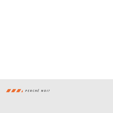
PERCHÉ NOI?