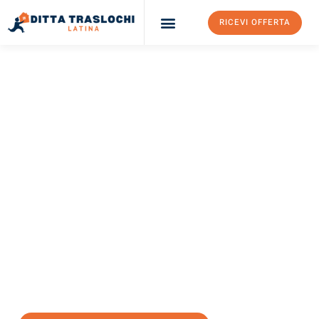
RICEVI OFFERTA
Ditta Traslochi Latina
Servizi Traslochi Latina
Costi e prezzi
TRASLOCHI LATINA
Traslochi Latina
Budweis
Il tuo trasloco Latina Budweis può essere così facile! Sperimenta
il nostro
servizio di prima classe
e assicurati i
migliori prezzi in
Latina
.
Richiedo ora la tua offerta personalizzata e fai il primo passo
verso un trasloco senza stress a Budweis