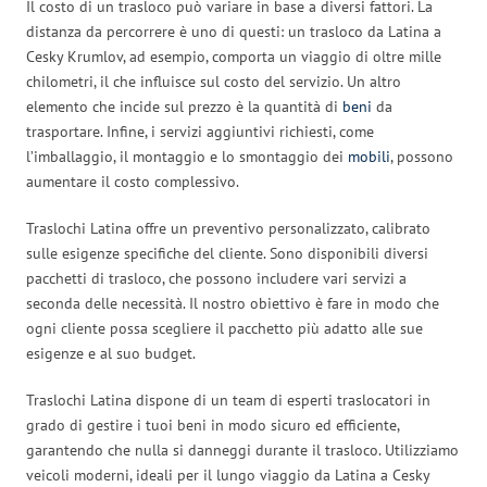
Il costo di un trasloco può variare in base a diversi fattori. La
distanza da percorrere è uno di questi: un trasloco da Latina a
Cesky Krumlov, ad esempio, comporta un viaggio di oltre mille
chilometri, il che influisce sul costo del servizio. Un altro
elemento che incide sul prezzo è la quantità di
beni
da
trasportare. Infine, i servizi aggiuntivi richiesti, come
l’imballaggio, il montaggio e lo smontaggio dei
mobili
, possono
aumentare il costo complessivo.
Traslochi Latina offre un preventivo personalizzato, calibrato
sulle esigenze specifiche del cliente. Sono disponibili diversi
pacchetti di trasloco, che possono includere vari servizi a
seconda delle necessità. Il nostro obiettivo è fare in modo che
ogni cliente possa scegliere il pacchetto più adatto alle sue
esigenze e al suo budget.
Traslochi Latina dispone di un team di esperti traslocatori in
grado di gestire i tuoi beni in modo sicuro ed efficiente,
garantendo che nulla si danneggi durante il trasloco. Utilizziamo
veicoli moderni, ideali per il lungo viaggio da Latina a Cesky