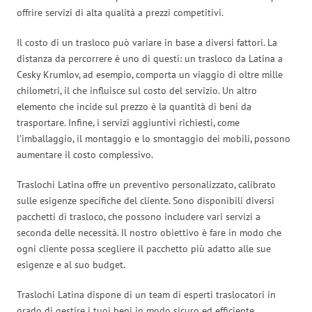
offrire servizi di alta qualità a prezzi competitivi.
Il costo di un trasloco può variare in base a diversi fattori. La
distanza da percorrere è uno di questi: un trasloco da Latina a
Cesky Krumlov, ad esempio, comporta un viaggio di oltre mille
chilometri, il che influisce sul costo del servizio. Un altro
elemento che incide sul prezzo è la quantità di beni da
trasportare. Infine, i servizi aggiuntivi richiesti, come
l’imballaggio, il montaggio e lo smontaggio dei mobili, possono
aumentare il costo complessivo.
Traslochi Latina offre un preventivo personalizzato, calibrato
sulle esigenze specifiche del cliente. Sono disponibili diversi
pacchetti di trasloco, che possono includere vari servizi a
seconda delle necessità. Il nostro obiettivo è fare in modo che
ogni cliente possa scegliere il pacchetto più adatto alle sue
esigenze e al suo budget.
Traslochi Latina dispone di un team di esperti traslocatori in
grado di gestire i tuoi beni in modo sicuro ed efficiente,