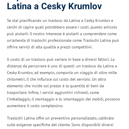
Latina a Cesky Krumlov
Se stai pianificando un trasloco da Latina a Cesky Krumlov e
cerchi di capire quali potrebbero essere i costi, questo articolo
può aiutarti. Il nostro interesse è aiutarti a comprendere come
un’azienda di traslochi professionale come Traslochi Latina può
offrire servizi di alta qualità a prezzi competitivi.
Il costo di un trasloco può variare in base a diversi fattori. La
distanza da percorrere è uno di questi: un trasloco da Latina a
Cesky Krumlov, ad esempio, comporta un viaggio di oltre mille
chilometri, il che influisce sul costo del servizio. Un altro
elemento che incide sul prezzo è la quantità di beni da
trasportare. Infine, i servizi aggiuntivi richiesti, come
l’imballaggio, il montaggio e lo smontaggio dei mobili, possono
aumentare il costo complessivo.
Traslochi Latina offre un preventivo personalizzato, calibrato
sulle esigenze specifiche del cliente. Sono disponibili diversi