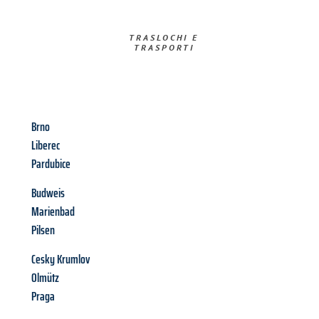
TRASLOCHI E
TRASPORTI​
Brno
Liberec
Pardubice
Budweis
Marienbad
Pilsen
Cesky Krumlov
Olmütz
Praga