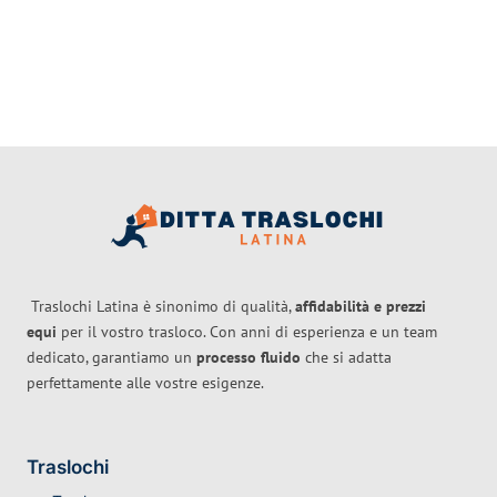
Traslochi Latina è sinonimo di qualità,
affidabilità e prezzi
equi
per il vostro trasloco. Con anni di esperienza e un team
dedicato, garantiamo un
processo fluido
che si adatta
perfettamente alle vostre esigenze.
Traslochi