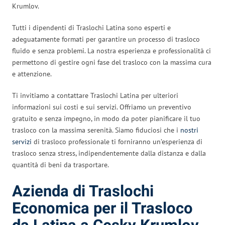
Krumlov.
Tutti i dipendenti di Traslochi Latina sono esperti e
adeguatamente formati per garantire un processo di trasloco
fluido e senza problemi. La nostra esperienza e professionalità ci
permettono di gestire ogni fase del trasloco con la massima cura
e attenzione.
Ti invitiamo a contattare Traslochi Latina per ulteriori
informazioni sui costi e sui servizi. Offriamo un preventivo
gratuito e senza impegno, in modo da poter pianificare il tuo
trasloco con la massima serenità. Siamo fiduciosi che i
nostri
servizi
di trasloco professionale ti forniranno un’esperienza di
trasloco senza stress, indipendentemente dalla distanza e dalla
quantità di beni da trasportare.
Azienda di Traslochi
Economica per il Trasloco