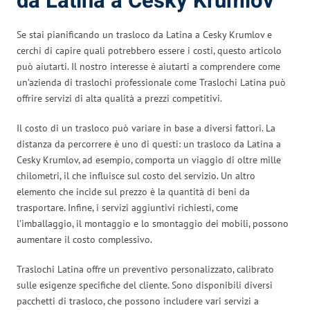
da Latina a Cesky Krumlov
Se stai pianificando un trasloco da Latina a Cesky Krumlov e
cerchi di capire quali potrebbero essere i costi, questo articolo
può aiutarti. Il nostro interesse è aiutarti a comprendere come
un’azienda di traslochi professionale come Traslochi Latina può
offrire servizi di alta qualità a prezzi competitivi.
Il costo di un trasloco può variare in base a diversi fattori. La
distanza da percorrere è uno di questi: un trasloco da Latina a
Cesky Krumlov, ad esempio, comporta un viaggio di oltre mille
chilometri, il che influisce sul costo del servizio. Un altro
elemento che incide sul prezzo è la quantità di beni da
trasportare. Infine, i servizi aggiuntivi richiesti, come
l’imballaggio, il montaggio e lo smontaggio dei mobili, possono
aumentare il costo complessivo.
Traslochi Latina offre un preventivo personalizzato, calibrato
sulle esigenze specifiche del cliente. Sono disponibili diversi
pacchetti di trasloco, che possono includere vari servizi a