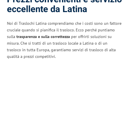
eccellente da Latina
Noi di Traslochi Latina comprendiamo che i costi sono un fattore
cruciale quando si pianifica il trasloco. Ecco perché puntiamo
sulla
trasparenza e sulla correttezza
per offrirti soluzioni su
misura. Che si tratti di un trasloco locale a Latina o di un
trasloco in tutta Europa, garantiamo servizi di trasloco di alta
qualità a prezzi competitivi.