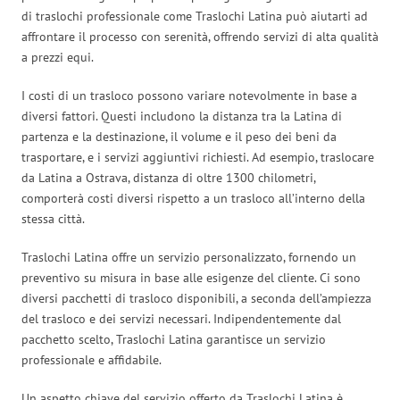
di traslochi professionale come Traslochi Latina può aiutarti ad
affrontare il processo con serenità, offrendo servizi di alta qualità
a prezzi equi.
I costi di un trasloco possono variare notevolmente in base a
diversi fattori. Questi includono la distanza tra la Latina di
partenza e la destinazione, il volume e il peso dei beni da
trasportare, e i servizi aggiuntivi richiesti. Ad esempio, traslocare
da Latina a Ostrava, distanza di oltre 1300 chilometri,
comporterà costi diversi rispetto a un trasloco all’interno della
stessa città.
Traslochi Latina offre un servizio personalizzato, fornendo un
preventivo su misura in base alle esigenze del cliente. Ci sono
diversi pacchetti di trasloco disponibili, a seconda dell’ampiezza
del trasloco e dei servizi necessari. Indipendentemente dal
pacchetto scelto, Traslochi Latina garantisce un servizio
professionale e affidabile.
Un aspetto chiave del servizio offerto da Traslochi Latina è