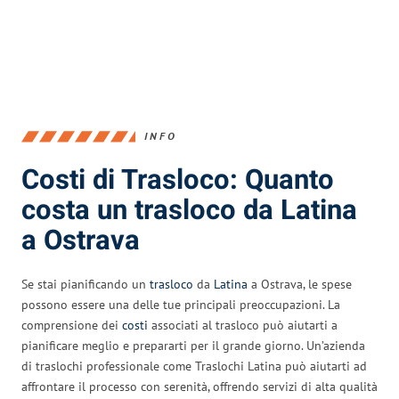
INFO
Costi di Trasloco: Quanto
costa un trasloco da Latina
a Ostrava
Se stai pianificando un
trasloco
da
Latina
a Ostrava, le spese
possono essere una delle tue principali preoccupazioni. La
comprensione dei
costi
associati al trasloco può aiutarti a
pianificare meglio e prepararti per il grande giorno. Un’azienda
di traslochi professionale come Traslochi Latina può aiutarti ad
affrontare il processo con serenità, offrendo servizi di alta qualità