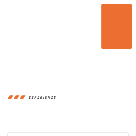
ESPERIENZE