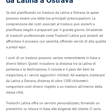
da Latina a Ostrava
Se stai pianificando un trasloco da Latina a Ostrava, le spese
possono essere una delle tue principali preoccupazioni. La
comprensione dei costi associati al trasloco può aiutarti a
pianificare meglio e prepararti per il grande giorno. Un’azienda
di traslochi professionale come Traslochi Latina può aiutarti ad
affrontare il processo con serenità, offrendo servizi di alta qualità
a prezzi equi.
I costi di un trasloco possono variare notevolmente in base a
diversi fattori. Questi includono la distanza tra la Latina di
partenza e la destinazione, il volume e il peso dei beni da
trasportare, e i servizi aggiuntivi richiesti. Ad esempio, traslocare
da Latina a Ostrava, distanza di oltre 1300 chilometri,
comporterà costi diversi rispetto a un trasloco all’interno della
stessa città.
Traslochi Latina offre un servizio personalizzato, fornendo un
preventivo su misura in base alle esigenze del cliente. Ci sono