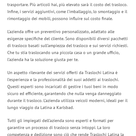
trasportare. Più articoli hai, più elevato sarà il costo del trasloco.
Infine, i servizi aggiuntivi, come l’imballaggio, lo smontaggio e il
rimontaggio dei mobili, possono influire sul costo finale.
L’azienda offre un preventivo personalizzato, adattato alle
esigenze specifiche del cliente. Sono disponibili diversi pacchetti
di trasloco basati sull’ampiezza del trasloco e sui servizi richiesti.
Che tu stia traslocando una piccola casa o un grande ufficio,
l’azienda ha la soluzione giusta per te.
Un aspetto rilevante dei servizi offerti da Traslochi Latina è
l’esperienza e la professionalità dei suoi addetti ai traslochi.
Questi esperti sono incaricati di gestire i tuoi beni in modo
sicuro ed efficiente, garantendo che nulla venga danneggiato
durante il trasloco. L’azienda utilizza veicoli moderni, ideali per il
lungo viaggio da Latina a Karlsbad.
Tutti gli impiegati dell’azienda sono esperti e formati per
garantire un processo di trasloco senza intoppi. La loro
competenza e dedizione sono ciò che rende Traslochi Latina la