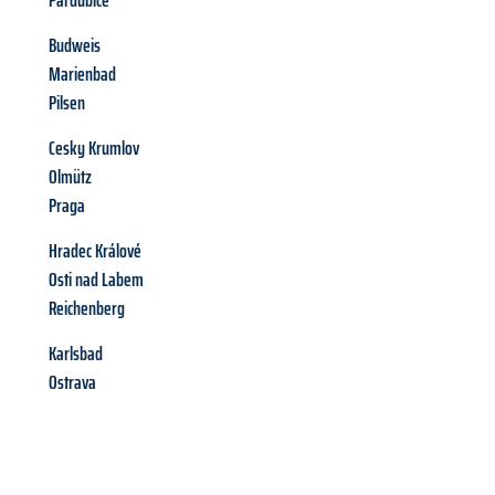
Pardubice
Budweis
Marienbad
Pilsen
Cesky Krumlov
Olmütz
Praga
Hradec Králové
Osti nad Labem
Reichenberg
Karlsbad
Ostrava