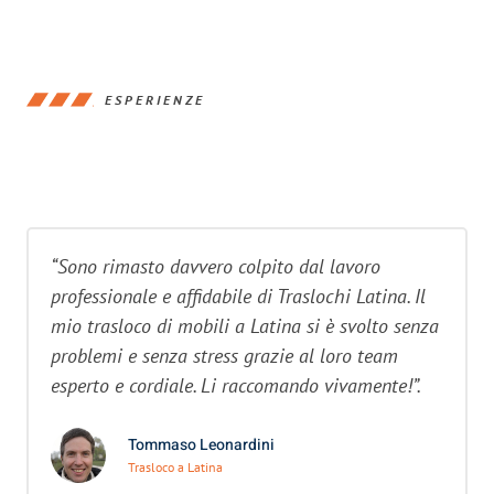
ESPERIENZE
“Sono rimasto davvero colpito dal lavoro
professionale e affidabile di Traslochi Latina. Il
mio trasloco di mobili a Latina si è svolto senza
problemi e senza stress grazie al loro team
esperto e cordiale. Li raccomando vivamente!”.
Tommaso Leonardini
Trasloco a Latina