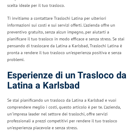
scelta ideale per il tuo trasloco.
Ti invitiamo a contattare Traslochi Latina per ulteriori
informazioni sui costi e sui servizi offerti. L’azienda offre un
preventivo gratuito, senza alcun impegno, per aiutarti a
pianificare il tuo trasloco in modo efficace e senza stress. Se stai
pensando di traslocare da Latina a Karlsbad, Traslochi Latina è
pronta a rendere il tuo trasloco un’esperienza positiva e senza
problemi.
Esperienze di un Trasloco da
Latina a Karlsbad
Se stai pianificando un trasloco da Latina a Karlsbad e vuoi
comprendere meglio i costi, questo articolo è per te. L’azienda,
un’impresa leader nel settore dei traslochi, offre servizi
professionali a prezzi competitivi per rendere il tuo trasloco
un’esperienza piacevole e senza stress.