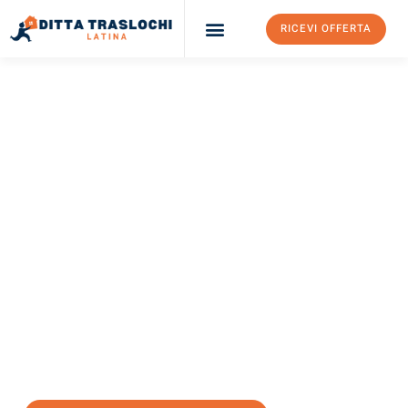
RICEVI OFFERTA
Ditta Traslochi Latina
Servizi Traslochi Latina
Costi e prezzi
TRASLOCHI LATINA
Traslochi Latina
Karlsbad
Il tuo trasloco Latina Karlsbad può essere così facile!
Sperimenta il nostro
servizio di prima classe
e assicurati i
migliori prezzi in Latina
.
Richiedo ora la tua offerta personalizzata e fai il primo passo
verso un trasloco senza stress a Karlsbad