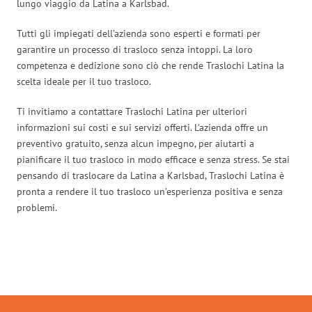
lungo viaggio da Latina a Karlsbad.
Tutti gli impiegati dell’azienda sono esperti e formati per
garantire un processo di trasloco senza intoppi. La loro
competenza e dedizione sono ciò che rende Traslochi Latina la
scelta ideale per il tuo trasloco.
Ti invitiamo a contattare Traslochi Latina per ulteriori
informazioni sui costi e sui servizi offerti. L’azienda offre un
preventivo gratuito, senza alcun impegno, per aiutarti a
pianificare il tuo trasloco in modo efficace e senza stress. Se stai
pensando di traslocare da Latina a Karlsbad, Traslochi Latina è
pronta a rendere il tuo trasloco un’esperienza positiva e senza
problemi.
Traslochi Latina in numeri: