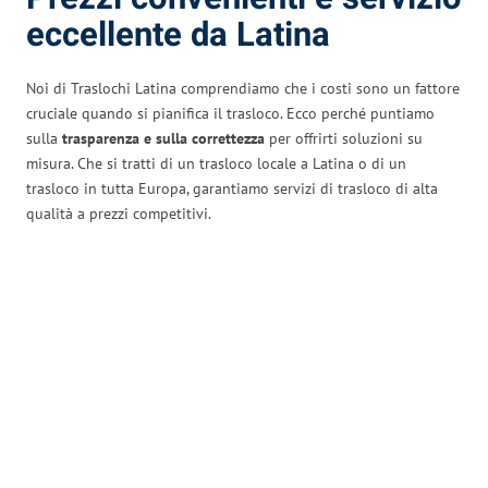
eccellente da Latina
Noi di Traslochi Latina comprendiamo che i costi sono un fattore
cruciale quando si pianifica il trasloco. Ecco perché puntiamo
sulla
trasparenza e sulla correttezza
per offrirti soluzioni su
misura. Che si tratti di un trasloco locale a Latina o di un
trasloco in tutta Europa, garantiamo servizi di trasloco di alta
qualità a prezzi competitivi.