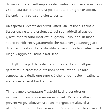
di trasloco basati sull’ampiezza del trasloco e sui servizi richiesti.
Che tu stia traslocando una piccola casa o un grande ufficio,
l’azienda ha la soluzione giusta per te.
Un aspetto rilevante dei servizi offerti da Traslochi Latina è
l’esperienza e la professionalità dei suoi addetti ai traslochi.
Questi esperti sono incaricati di gestire i tuoi beni in modo
sicuro ed efficiente, garantendo che nulla venga danneggiato
durante il trasloco. L’azienda utilizza veicoli moderni, ideali per il
lungo viaggio da Latina a Karlsbad.
Tutti gli impiegati dell’azienda sono esperti e formati per
garantire un processo di trasloco senza intoppi. La loro
competenza e dedizione sono ciò che rende Traslochi Latina la
scelta ideale per il tuo trasloco.
Ti invitiamo a contattare Traslochi Latina per ulteriori
informazioni sui costi e sui servizi offerti. L’azienda offre un
preventivo gratuito, senza alcun impegno, per aiutarti a
pianificare il tuo trasloco in modo efficace e senza stress. Se stai