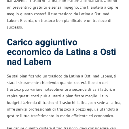
dall’azienda ‘Traslochi Latina’, non esitare a contattarli. Offrono
un preventivo gratuito e senza impegno, che ti aiuterà a capire
meglio quanto costerà il tuo trasloco da Latina a Osti nad
Labem. Ricorda, un trasloco ben pianificato è un trasloco di
successo.
Carico aggiuntivo
economico da Latina a Osti
nad Labem
Se stai pianificando un trasloco da Latina a Osti nad Labem, ti
starai sicuramente chiedendo quanto costerà. Il costo del
trasloco può variare notevolmente a seconda di vari fattori, e
capire questi costi può aiutarti a pianificare meglio il tuo
budget. L’azienda di traslochi ‘Traslochi Latina’, con sede a Latina,
offre servizi professionali di trasloco a prezzi equi, aiutandoti a
gestire il tuo trasferimento in modo efficiente ed economico.
Per capire quanto costerà il tuo trasloco, devi considerare vari