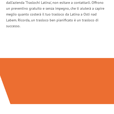
dall’azienda ‘Traslochi Latina’, non esitare a contattarli. Offrono
un preventivo gratuito e senza impegno, che ti aiuterà a capire
meglio quanto costerà il tuo trasloco da Latina a Osti nad
Labem. Ricorda, un trasloco ben pianificato è un trasloco di
successo.
Traslochi Latina in numeri: