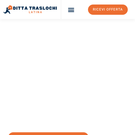
RICEVI OFFERTA
Ditta Traslochi Latina
Servizi Traslochi Latina
Costi e prezzi
TRASLOCHI LATINA
Traslochi Latina
Osti Nad Labem
Il tuo trasloco Latina Osti nad Labem può essere così facile!
Sperimenta il nostro
servizio di prima classe
e assicurati i
migliori prezzi in Latina
.
Richiedo ora la tua offerta personalizzata e fai il primo passo
verso un trasloco senza stress a Osti nad Labem