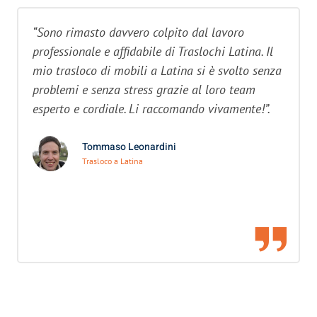
“Sono rimasto davvero colpito dal lavoro
professionale e affidabile di Traslochi Latina. Il
mio trasloco di mobili a Latina si è svolto senza
problemi e senza stress grazie al loro team
esperto e cordiale. Li raccomando vivamente!”.
Tommaso Leonardini
Trasloco a Latina