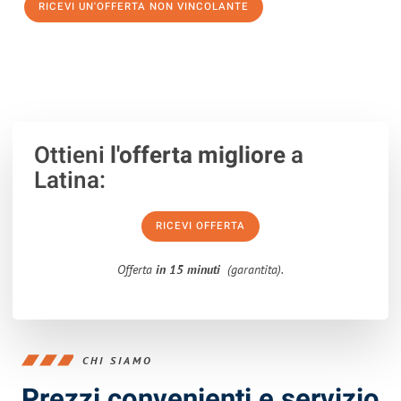
RICEVI UN'OFFERTA NON VINCOLANTE
100% non vincolante – Risposta garantita entro 15 minuti.
Ottieni
l'offerta migliore
a
Latina:
RICEVI OFFERTA
Offerta
in 15 minuti
(garantita).
CHI SIAMO
Prezzi convenienti e servizio