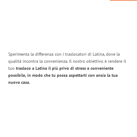
Sperimenta la differenza con i traslocatori di Latina, dove la
qualità incontra la convenienza. Il nostro obiettivo è rendere il
tuo
trasloco a Latina il più privo di stress e conveniente
possibile, in modo che tu possa aspettarti con ansia la tua
nuova casa.