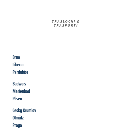
TRASLOCHI E
TRASPORTI​
Brno
Liberec
Pardubice
Budweis
Marienbad
Pilsen
Cesky Krumlov
Olmütz
Praga