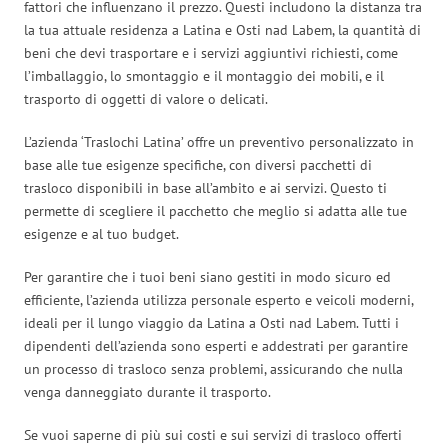
fattori che influenzano il prezzo. Questi includono la distanza tra
la tua attuale residenza a Latina e Osti nad Labem, la quantità di
beni che devi trasportare e i servizi aggiuntivi richiesti, come
l’imballaggio, lo smontaggio e il montaggio dei mobili, e il
trasporto di oggetti di valore o delicati.
L’azienda ‘Traslochi Latina’ offre un preventivo personalizzato in
base alle tue esigenze specifiche, con diversi pacchetti di
trasloco disponibili in base all’ambito e ai servizi. Questo ti
permette di scegliere il pacchetto che meglio si adatta alle tue
esigenze e al tuo budget.
Per garantire che i tuoi beni siano gestiti in modo sicuro ed
efficiente, l’azienda utilizza personale esperto e veicoli moderni,
ideali per il lungo viaggio da Latina a Osti nad Labem. Tutti i
dipendenti dell’azienda sono esperti e addestrati per garantire
un processo di trasloco senza problemi, assicurando che nulla
venga danneggiato durante il trasporto.
Se vuoi saperne di più sui costi e sui servizi di trasloco offerti