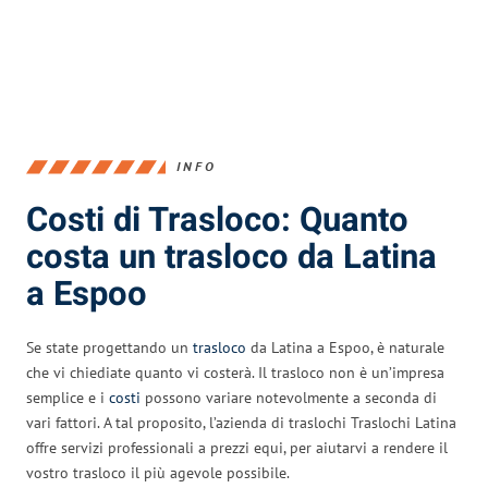
INFO
Costi di Trasloco: Quanto
costa un trasloco da Latina
a Espoo
Se state progettando un
trasloco
da Latina a Espoo, è naturale
che vi chiediate quanto vi costerà. Il trasloco non è un’impresa
semplice e i
costi
possono variare notevolmente a seconda di
vari fattori. A tal proposito, l’azienda di traslochi Traslochi Latina
offre servizi professionali a prezzi equi, per aiutarvi a rendere il
vostro trasloco il più agevole possibile.