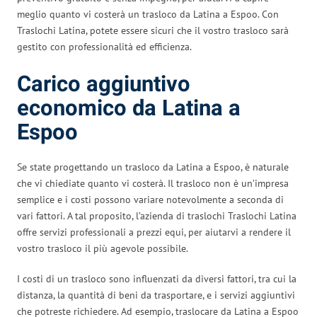
meglio quanto vi costerà un trasloco da Latina a Espoo. Con
Traslochi Latina, potete essere sicuri che il vostro trasloco sarà
gestito con professionalità ed efficienza.
Carico aggiuntivo
economico da Latina a
Espoo
Se state progettando un trasloco da Latina a Espoo, è naturale
che vi chiediate quanto vi costerà. Il trasloco non è un’impresa
semplice e i costi possono variare notevolmente a seconda di
vari fattori. A tal proposito, l’azienda di traslochi Traslochi Latina
offre servizi professionali a prezzi equi, per aiutarvi a rendere il
vostro trasloco il più agevole possibile.
I costi di un trasloco sono influenzati da diversi fattori, tra cui la
distanza, la quantità di beni da trasportare, e i servizi aggiuntivi
che potreste richiedere. Ad esempio, traslocare da Latina a Espoo