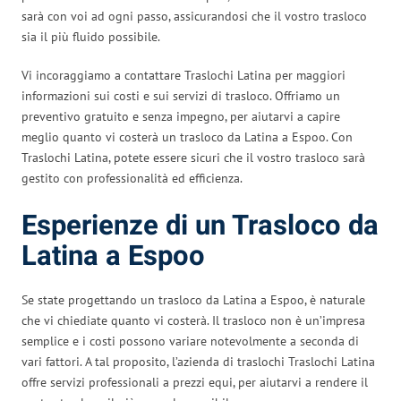
sarà con voi ad ogni passo, assicurandosi che il vostro trasloco
sia il più fluido possibile.
Vi incoraggiamo a contattare Traslochi Latina per maggiori
informazioni sui costi e sui servizi di trasloco. Offriamo un
preventivo gratuito e senza impegno, per aiutarvi a capire
meglio quanto vi costerà un trasloco da Latina a Espoo. Con
Traslochi Latina, potete essere sicuri che il vostro trasloco sarà
gestito con professionalità ed efficienza.
Esperienze di un Trasloco da
Latina a Espoo
Se state progettando un trasloco da Latina a Espoo, è naturale
che vi chiediate quanto vi costerà. Il trasloco non è un’impresa
semplice e i costi possono variare notevolmente a seconda di
vari fattori. A tal proposito, l’azienda di traslochi Traslochi Latina
offre servizi professionali a prezzi equi, per aiutarvi a rendere il