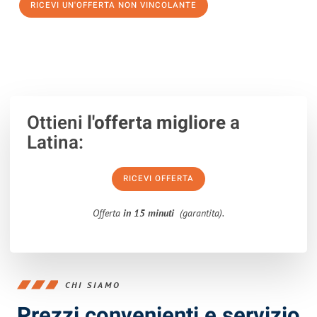
RICEVI UN'OFFERTA NON VINCOLANTE
100% non vincolante – Risposta garantita entro 15 minuti.
Ottieni
l'offerta migliore
a
Latina:
RICEVI OFFERTA
Offerta
in 15 minuti
(garantita).
CHI SIAMO
Prezzi convenienti e servizio