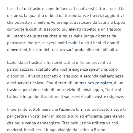
I costi di un trasloco sono influenzati da diversi fattori, tra cui la
distanza, la quantità di
beni
da trasportare, e i servizi aggiuntivi
che potreste richiedere. Ad esempio, traslocare da Latina a Espoo
comporterà costi di trasporto più elevati rispetto a un trasloco
all’interno della stessa città, a causa della lunga distanza da
percorrere. Inoltre, se avete molti
mobili
o altri beni di grandi
dimensioni, il costo del trasloco sarà probabilmente più alto.
L’azienda di traslochi Traslochi Latina offre un preventivo
personalizzato, adattato alle vostre esigenze specifiche. Sono
disponibili diversi pacchetti di trasloco, a seconda dell’ampiezza
e dei servizi richiesti. Che si tratti di un
trasloco completo
, di un
trasloco parziale o solo di un servizio di imballaggio, Traslochi
Latina è in grado di adattare il suo servizio alle vostre esigenze.
Importante sottolineare che l’azienda fornisce traslocatori esperti
per gestire i vostri beni in modo sicuro ed efficiente, garantendo
che nulla venga danneggiato. Traslochi Latina utilizza veicoli
moderni, ideali per il lungo viaggio da Latina a Espoo.