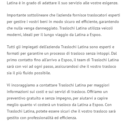
Latina è in grado di adattare il suo servizio alle vostre esigenze.
Importante sottolineare che l’azienda fornisce traslocatori esperti
per gestire i vostri beni in modo sicuro ed efficiente, garantendo
che nulla venga danneggiato. Traslochi Latina utilizza veicoli
moderni, ideali per il lungo viaggio da Latina a Espoo.
Tutti gli impiegati dell’azienda Traslochi Latina sono esperti e
formati per garantire un processo di trasloco senza intoppi. Dal
primo contatto fino all’arrivo a Espoo, il team di Traslochi Latina
sarà con voi ad ogni passo, assicurandosi che il vostro trasloco
sia il più fluido possibile.
Vi incoraggiamo a contattare Traslochi Latina per maggiori
informazioni sui costi e sui servizi di trasloco. Offriamo un
preventivo gratuito e senza impegno, per aiutarvi a capire
meglio quanto vi costerà un trasloco da Latina a Espoo. Con
Traslochi Latina, potete essere sicuri che il vostro trasloco sarà
gestito con professionalità ed efficienza.