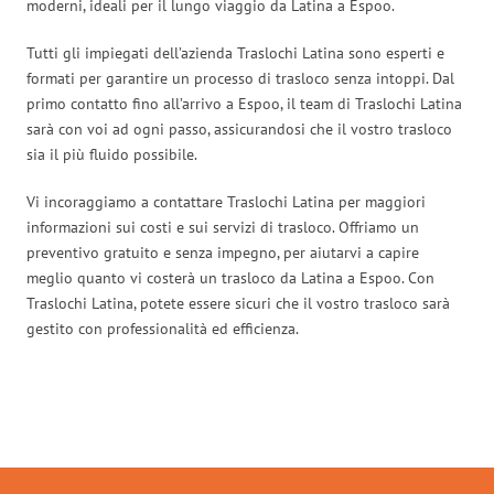
moderni, ideali per il lungo viaggio da Latina a Espoo.
Tutti gli impiegati dell’azienda Traslochi Latina sono esperti e
formati per garantire un processo di trasloco senza intoppi. Dal
primo contatto fino all’arrivo a Espoo, il team di Traslochi Latina
sarà con voi ad ogni passo, assicurandosi che il vostro trasloco
sia il più fluido possibile.
Vi incoraggiamo a contattare Traslochi Latina per maggiori
informazioni sui costi e sui servizi di trasloco. Offriamo un
preventivo gratuito e senza impegno, per aiutarvi a capire
meglio quanto vi costerà un trasloco da Latina a Espoo. Con
Traslochi Latina, potete essere sicuri che il vostro trasloco sarà
gestito con professionalità ed efficienza.
Traslochi Latina in numeri: