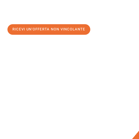
RICEVI UN'OFFERTA NON VINCOLANTE