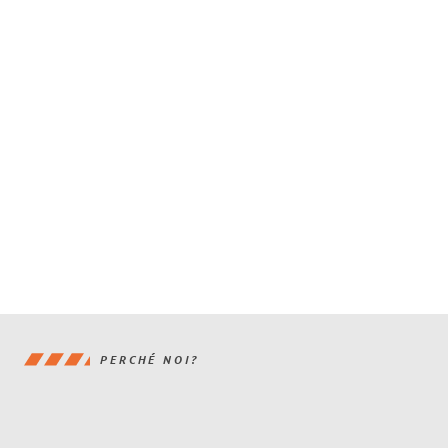
PERCHÉ NOI?