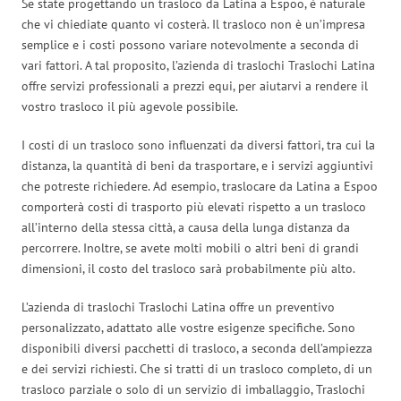
Se state progettando un trasloco da Latina a Espoo, è naturale
che vi chiediate quanto vi costerà. Il trasloco non è un’impresa
semplice e i costi possono variare notevolmente a seconda di
vari fattori. A tal proposito, l’azienda di traslochi Traslochi Latina
offre servizi professionali a prezzi equi, per aiutarvi a rendere il
vostro trasloco il più agevole possibile.
I costi di un trasloco sono influenzati da diversi fattori, tra cui la
distanza, la quantità di beni da trasportare, e i servizi aggiuntivi
che potreste richiedere. Ad esempio, traslocare da Latina a Espoo
comporterà costi di trasporto più elevati rispetto a un trasloco
all’interno della stessa città, a causa della lunga distanza da
percorrere. Inoltre, se avete molti mobili o altri beni di grandi
dimensioni, il costo del trasloco sarà probabilmente più alto.
L’azienda di traslochi Traslochi Latina offre un preventivo
personalizzato, adattato alle vostre esigenze specifiche. Sono
disponibili diversi pacchetti di trasloco, a seconda dell’ampiezza
e dei servizi richiesti. Che si tratti di un trasloco completo, di un
trasloco parziale o solo di un servizio di imballaggio, Traslochi