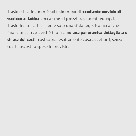
Traslochi Latina non è solo sinonimo di
eccellente
servizio di
trasloco
a
Latina
, ma anche di prezzi trasparenti ed equi.
Trasferirsi a
Latina
non è solo una sfida logistica ma anche
finanziaria. Ecco perché ti offriamo
una panoramica dettagliata e
chiara dei costi,
così saprai esattamente cosa aspettarti, senza
costi nascosti o spese impreviste.