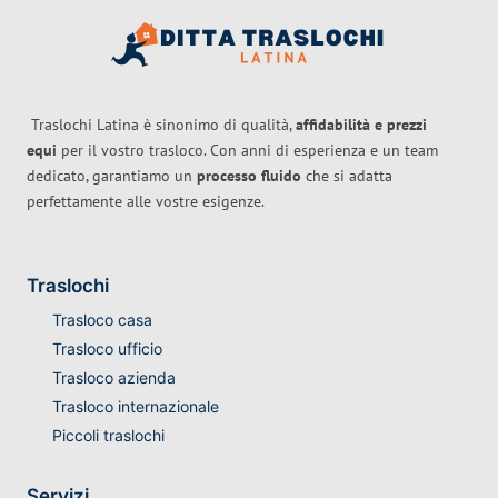
Traslochi Latina è sinonimo di qualità,
affidabilità e prezzi
equi
per il vostro trasloco. Con anni di esperienza e un team
dedicato, garantiamo un
processo fluido
che si adatta
perfettamente alle vostre esigenze.
Traslochi
Trasloco casa
Trasloco ufficio
Trasloco azienda
Trasloco internazionale
Piccoli traslochi
Servizi