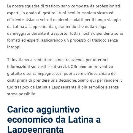
Le nostre squadre di trasloco sono composte da professionisti
esperti, in grado di gestire i tuoi beni in maniera sicura ed
efficiente. Usiamo veicoli moderni e adatti per il lungo viaggio
da Latina a Lappeenranta, garantendo che nulla venga
danneggiato durante il trasporto. Tutti i nostri dipendenti sono
formati ed esperti, assicurando un processo di trasloco senza
intoppi.
Ti invitiamo a contattare la nostra azienda per ulteriori
informazioni sui costi e sui servizi. Offriamo un preventivo
gratuito e senza impegno, così puoi avere un’idea chiara dei
costi prima di prendere una decisione. Siamo qui per rendere il
tuo trasloco da Latina a Lappeenranta il più semplice e senza
stress possibile.
Carico aggiuntivo
economico da Latina a
Lappeenranta