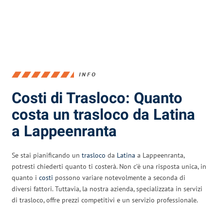
INFO
Costi di Trasloco: Quanto
costa un trasloco da Latina
a Lappeenranta
Se stai pianificando un
trasloco
da
Latina
a Lappeenranta,
potresti chiederti quanto ti costerà. Non c’è una risposta unica, in
quanto i
costi
possono variare notevolmente a seconda di
diversi fattori. Tuttavia, la nostra azienda, specializzata in servizi
di trasloco, offre prezzi competitivi e un servizio professionale.