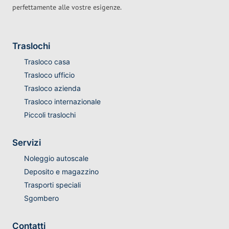
perfettamente alle vostre esigenze.
Traslochi
Trasloco casa
Trasloco ufficio
Trasloco azienda
Trasloco internazionale
Piccoli traslochi
Servizi
Noleggio autoscale
Deposito e magazzino
Trasporti speciali
Sgombero
Contatti