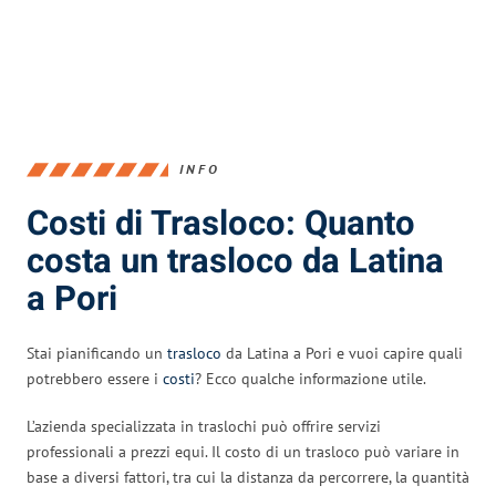
INFO
Costi di Trasloco: Quanto
costa un trasloco da Latina
a Pori
Stai pianificando un
trasloco
da Latina a Pori e vuoi capire quali
potrebbero essere i
costi
? Ecco qualche informazione utile.
L’azienda specializzata in traslochi può offrire servizi
professionali a prezzi equi. Il costo di un trasloco può variare in
base a diversi fattori, tra cui la distanza da percorrere, la quantità