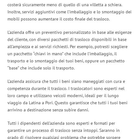
costerà sicuramente meno di quello di una villetta a schiera.
Inoltre, servizi aggiuntivi come l’imballaggio e lo smontaggio dei
mobili possono aumentare il costo finale del trasloco.
L’azienda offre un preventivo personalizzato in base alle esigenze
del cliente, con diversi pacchetti di trasloco disponibili in base
all’ampiezza e ai servizi richiesti. Per esempio, potresti scegliere
un pacchetto “chiavi in mano” che include l’imballaggio, il
trasporto e lo smontaggio dei tuoi beni, oppure un pacchetto
“base” che include solo il trasporto.
L’azienda assicura che tutti i beni siano maneggiati con cura e
competenza durante il trasloco. I traslocatori sono esperti nel
loro campo e utilizzano veicoli moderni, ideali per il lungo
viaggio da Latina a Pori. Questo garantisce che tutti i tuoi beni
arrivino a destinazione senza subire danni.
Tutti i dipendenti dell’azienda sono esperti e formati per
garantire un processo di trasloco senza intoppi. Saranno in
grado di risolvere qualsiasi problema che potrebbe sorgere