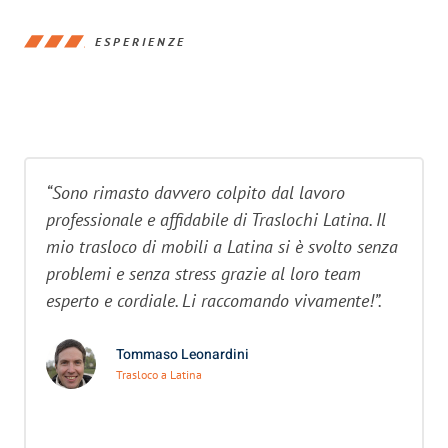
ESPERIENZE
“Sono rimasto davvero colpito dal lavoro
professionale e affidabile di Traslochi Latina. Il
mio trasloco di mobili a Latina si è svolto senza
problemi e senza stress grazie al loro team
esperto e cordiale. Li raccomando vivamente!”.
Tommaso Leonardini
Trasloco a Latina