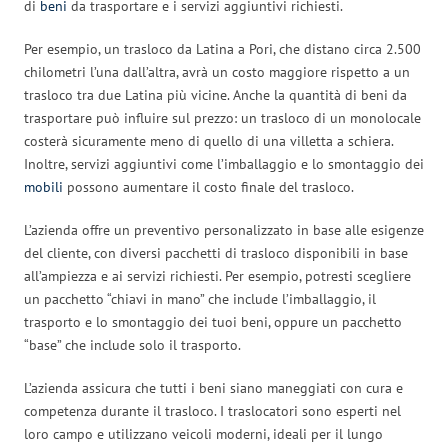
di
beni
da trasportare e i servizi aggiuntivi richiesti.
Per esempio, un trasloco da Latina a Pori, che distano circa 2.500
chilometri l’una dall’altra, avrà un costo maggiore rispetto a un
trasloco tra due Latina più vicine. Anche la quantità di beni da
trasportare può influire sul prezzo: un trasloco di un monolocale
costerà sicuramente meno di quello di una villetta a schiera.
Inoltre, servizi aggiuntivi come l’imballaggio e lo smontaggio dei
mobili
possono aumentare il costo finale del trasloco.
L’azienda offre un preventivo personalizzato in base alle esigenze
del cliente, con diversi pacchetti di trasloco disponibili in base
all’ampiezza e ai servizi richiesti. Per esempio, potresti scegliere
un pacchetto “chiavi in mano” che include l’imballaggio, il
trasporto e lo smontaggio dei tuoi beni, oppure un pacchetto
“base” che include solo il trasporto.
L’azienda assicura che tutti i beni siano maneggiati con cura e
competenza durante il trasloco. I traslocatori sono esperti nel
loro campo e utilizzano veicoli moderni, ideali per il lungo