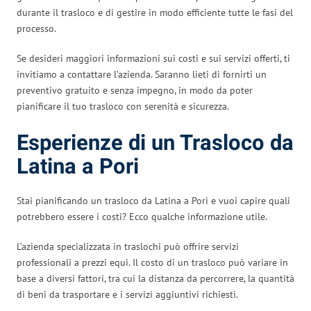
durante il trasloco e di gestire in modo efficiente tutte le fasi del
processo.
Se desideri maggiori informazioni sui costi e sui servizi offerti, ti
invitiamo a contattare l’azienda. Saranno lieti di fornirti un
preventivo gratuito e senza impegno, in modo da poter
pianificare il tuo trasloco con serenità e sicurezza.
Esperienze di un Trasloco da
Latina a Pori
Stai pianificando un trasloco da Latina a Pori e vuoi capire quali
potrebbero essere i costi? Ecco qualche informazione utile.
L’azienda specializzata in traslochi può offrire servizi
professionali a prezzi equi. Il costo di un trasloco può variare in
base a diversi fattori, tra cui la distanza da percorrere, la quantità
di beni da trasportare e i servizi aggiuntivi richiesti.