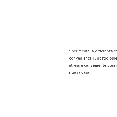
Sperimenta la differenza con
convenienza. Il nostro obie
stress e conveniente possi
nuova casa.