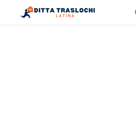
TRASLOCHI LATINA
Traslochi
Latina
Hel
Il tuo trasloco Latina Helsinki può essere così facile! S