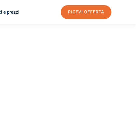
i e prezzi
RICEVI OFFERTA