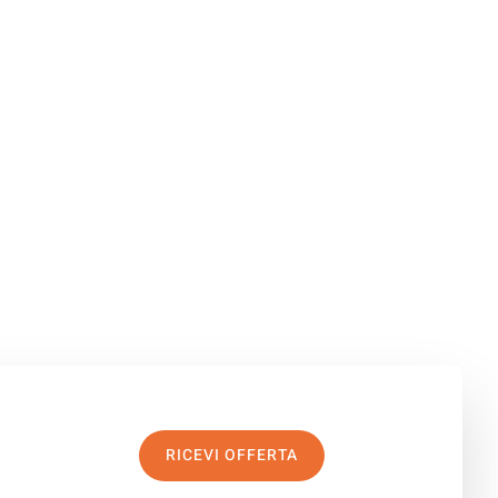
RICEVI OFFERTA