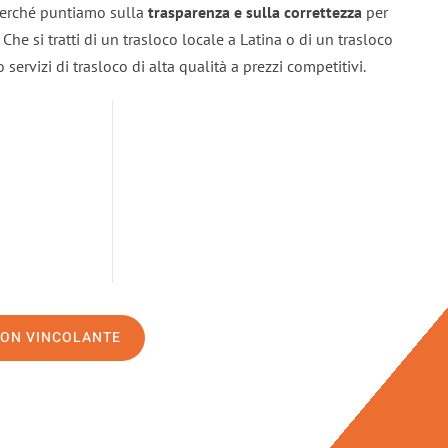
 perché puntiamo sulla
trasparenza e sulla correttezza
per
. Che si tratti di un trasloco locale a Latina o di un trasloco
servizi di trasloco di alta qualità a prezzi competitivi.
NON VINCOLANTE