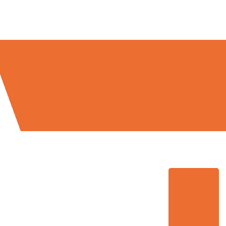
Traslochi Latina in numeri: