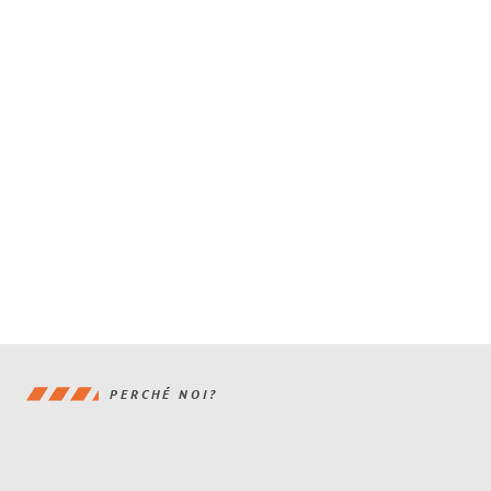
PERCHÉ NOI?