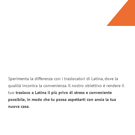
Sperimenta la differenza con i traslocatori di Latina, dove la
qualità incontra la convenienza. Il nostro obiettivo è rendere il
tuo
trasloco a Latina il più privo di stress e conveniente
possibile, in modo che tu possa aspettarti con ansia la tua
nuova casa.