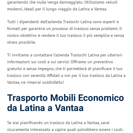
garantendo che nulla venga danneggiato. Utilizziamo veicoli
moderni, ideali per il lungo viaggio da Latina a Vantaa.
Tutti i dipendenti dell’azienda Traslochi Latina sono esperti e
formati per garantire un processo di trasloco senza problemi. Il
nostro obiettivo è rendere il tuo trasloco il più semplice e senza
stress possibile.
Ti invitiamo a contattare l’azienda Traslochi Latina per ulteriori
informazioni sui costi e sui servizi. Offriamo un preventivo
gratuito e senza impegno, che ti permetterà di pianificare il tuo
trasloco con serenità. Affidati a noi per il tuo trasloco da Latina a
Vantaa, ne rimarrai soddisfatto!
Trasporto Mobili Economico
da Latina a Vantaa
Se stai pianificando un trasloco da Latina a Vantaa, sarai
sicuramente interessato a capire quali potrebbero essere i costi.