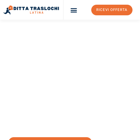
RICEVI OFFERTA
Ditta Traslochi Latina
Servizi Traslochi Latina
Costi e prezzi
TRASLOCHI LATINA
Traslochi Latina
Vantaa
Il tuo trasloco Latina Vantaa può essere così facile! Sperimenta
il nostro
servizio di prima classe
e assicurati i
migliori prezzi in
Latina
.
Richiedo ora la tua offerta personalizzata e fai il primo passo
verso un trasloco senza stress a Vantaa