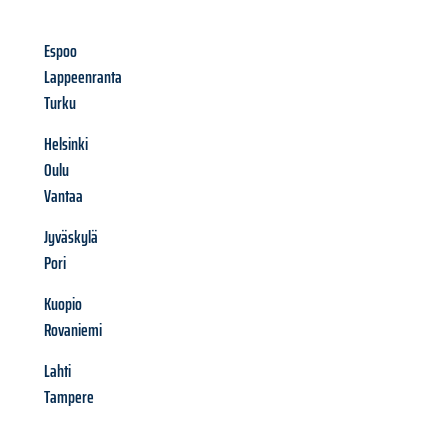
Espoo
Lappeenranta
Turku
Helsinki
Oulu
Vantaa
Jyväskylä
Pori
Kuopio
Rovaniemi
Lahti
Tampere