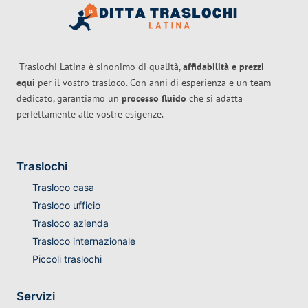
Traslochi Latina è sinonimo di qualità,
affidabilità e prezzi
equi
per il vostro trasloco. Con anni di esperienza e un team
dedicato, garantiamo un
processo fluido
che si adatta
perfettamente alle vostre esigenze.
Traslochi
Trasloco casa
Trasloco ufficio
Trasloco azienda
Trasloco internazionale
Piccoli traslochi
Servizi