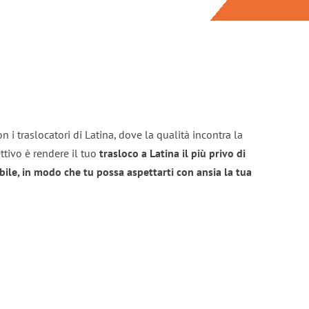
 i traslocatori di Latina, dove la qualità incontra la
ttivo è rendere il tuo
trasloco a Latina il più privo di
bile, in modo che tu possa aspettarti con ansia la tua