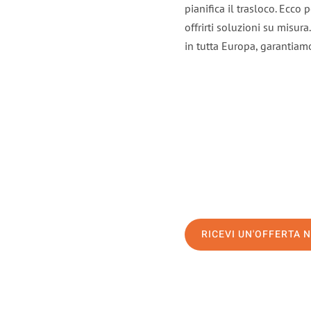
pianifica il trasloco. Ecco
offrirti soluzioni su misura
in tutta Europa, garantiamo 
RICEVI UN'OFFERTA 