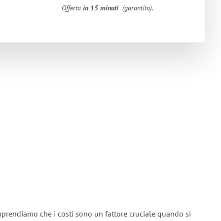
Offerta
in 15 minuti
(garantita).
mprendiamo che i costi sono un fattore cruciale quando si