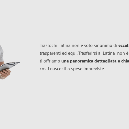
Traslochi Latina non è solo sinonimo di
ecce
trasparenti ed equi. Trasferirsi a
Latina
non è 
ti offriamo
una panoramica dettagliata e chiar
costi nascosti o spese impreviste.