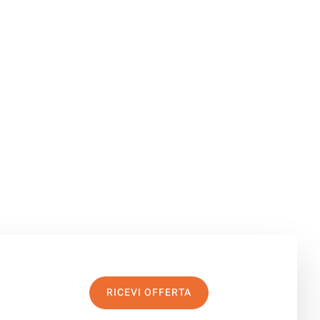
RICEVI OFFERTA