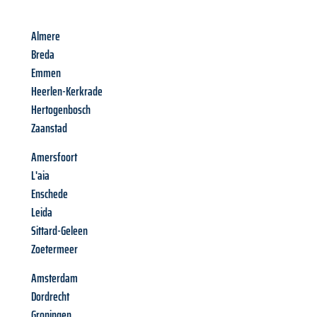
Almere
Breda
Emmen
Heerlen-Kerkrade
Hertogenbosch
Zaanstad
Amersfoort
L'aia
Enschede
Leida
Sittard-Geleen
Zoetermeer
Amsterdam
Dordrecht
Groningen