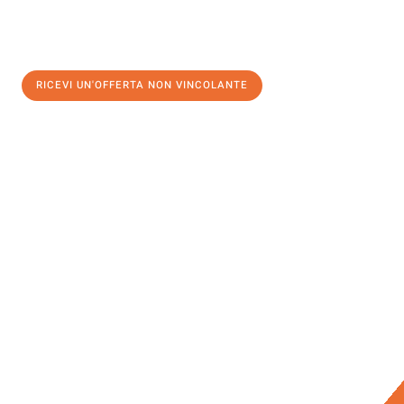
RICEVI UN'OFFERTA NON VINCOLANTE