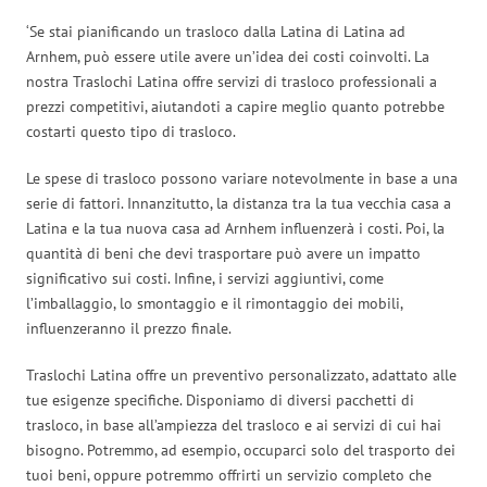
‘Se stai pianificando un trasloco dalla Latina di Latina ad
Arnhem, può essere utile avere un’idea dei costi coinvolti. La
nostra Traslochi Latina offre servizi di trasloco professionali a
prezzi competitivi, aiutandoti a capire meglio quanto potrebbe
costarti questo tipo di trasloco.
Le spese di trasloco possono variare notevolmente in base a una
serie di fattori. Innanzitutto, la distanza tra la tua vecchia casa a
Latina e la tua nuova casa ad Arnhem influenzerà i costi. Poi, la
quantità di beni che devi trasportare può avere un impatto
significativo sui costi. Infine, i servizi aggiuntivi, come
l’imballaggio, lo smontaggio e il rimontaggio dei mobili,
influenzeranno il prezzo finale.
Traslochi Latina offre un preventivo personalizzato, adattato alle
tue esigenze specifiche. Disponiamo di diversi pacchetti di
trasloco, in base all’ampiezza del trasloco e ai servizi di cui hai
bisogno. Potremmo, ad esempio, occuparci solo del trasporto dei
tuoi beni, oppure potremmo offrirti un servizio completo che