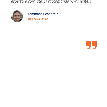
esperto e cordiale. Li raccomando vivamente!”.
Tommaso Leonardini
Trasloco a Latina