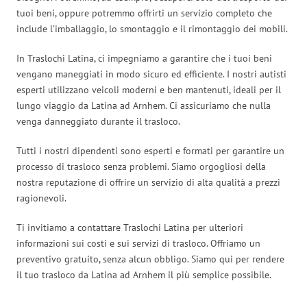
tuoi beni, oppure potremmo offrirti un servizio completo che
include l’imballaggio, lo smontaggio e il rimontaggio dei mobili.
In Traslochi Latina, ci impegniamo a garantire che i tuoi beni
vengano maneggiati in modo sicuro ed efficiente. I nostri autisti
esperti utilizzano veicoli moderni e ben mantenuti, ideali per il
lungo viaggio da Latina ad Arnhem. Ci assicuriamo che nulla
venga danneggiato durante il trasloco.
Tutti i nostri dipendenti sono esperti e formati per garantire un
processo di trasloco senza problemi. Siamo orgogliosi della
nostra reputazione di offrire un servizio di alta qualità a prezzi
ragionevoli.
Ti invitiamo a contattare Traslochi Latina per ulteriori
informazioni sui costi e sui servizi di trasloco. Offriamo un
preventivo gratuito, senza alcun obbligo. Siamo qui per rendere
il tuo trasloco da Latina ad Arnhem il più semplice possibile.