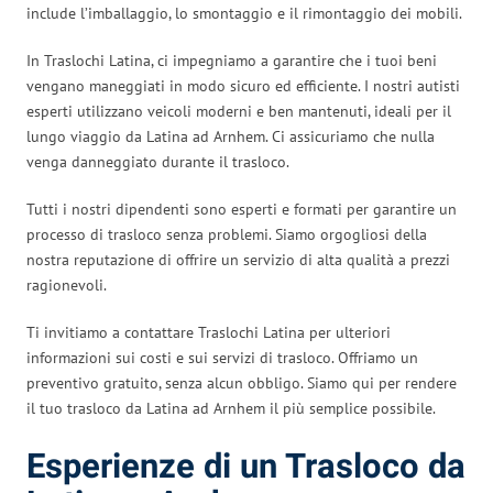
include l’imballaggio, lo smontaggio e il rimontaggio dei mobili.
In Traslochi Latina, ci impegniamo a garantire che i tuoi beni
vengano maneggiati in modo sicuro ed efficiente. I nostri autisti
esperti utilizzano veicoli moderni e ben mantenuti, ideali per il
lungo viaggio da Latina ad Arnhem. Ci assicuriamo che nulla
venga danneggiato durante il trasloco.
Tutti i nostri dipendenti sono esperti e formati per garantire un
processo di trasloco senza problemi. Siamo orgogliosi della
nostra reputazione di offrire un servizio di alta qualità a prezzi
ragionevoli.
Ti invitiamo a contattare Traslochi Latina per ulteriori
informazioni sui costi e sui servizi di trasloco. Offriamo un
preventivo gratuito, senza alcun obbligo. Siamo qui per rendere
il tuo trasloco da Latina ad Arnhem il più semplice possibile.
Esperienze di un Trasloco da