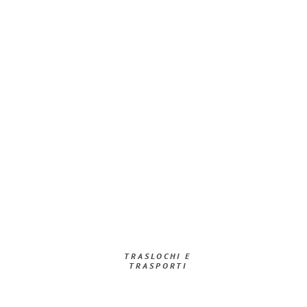
TRASLOCHI E
TRASPORTI​