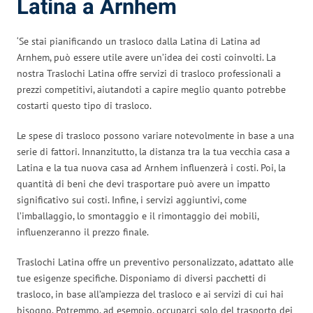
Latina a Arnhem
‘Se stai pianificando un trasloco dalla Latina di Latina ad
Arnhem, può essere utile avere un’idea dei costi coinvolti. La
nostra Traslochi Latina offre servizi di trasloco professionali a
prezzi competitivi, aiutandoti a capire meglio quanto potrebbe
costarti questo tipo di trasloco.
Le spese di trasloco possono variare notevolmente in base a una
serie di fattori. Innanzitutto, la distanza tra la tua vecchia casa a
Latina e la tua nuova casa ad Arnhem influenzerà i costi. Poi, la
quantità di beni che devi trasportare può avere un impatto
significativo sui costi. Infine, i servizi aggiuntivi, come
l’imballaggio, lo smontaggio e il rimontaggio dei mobili,
influenzeranno il prezzo finale.
Traslochi Latina offre un preventivo personalizzato, adattato alle
tue esigenze specifiche. Disponiamo di diversi pacchetti di
trasloco, in base all’ampiezza del trasloco e ai servizi di cui hai
bisogno. Potremmo, ad esempio, occuparci solo del trasporto dei