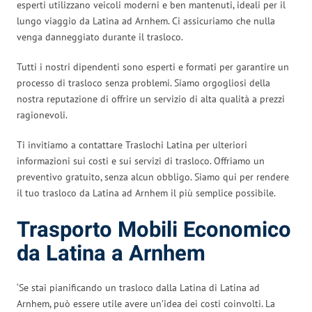
esperti utilizzano veicoli moderni e ben mantenuti, ideali per il
lungo viaggio da Latina ad Arnhem. Ci assicuriamo che nulla
venga danneggiato durante il trasloco.
Tutti i nostri dipendenti sono esperti e formati per garantire un
processo di trasloco senza problemi. Siamo orgogliosi della
nostra reputazione di offrire un servizio di alta qualità a prezzi
ragionevoli.
Ti invitiamo a contattare Traslochi Latina per ulteriori
informazioni sui costi e sui servizi di trasloco. Offriamo un
preventivo gratuito, senza alcun obbligo. Siamo qui per rendere
il tuo trasloco da Latina ad Arnhem il più semplice possibile.
Trasporto Mobili Economico
da Latina a Arnhem
‘Se stai pianificando un trasloco dalla Latina di Latina ad
Arnhem, può essere utile avere un’idea dei costi coinvolti. La