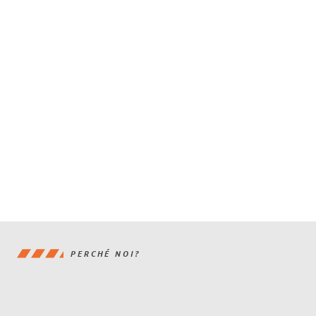
PERCHÉ NOI?