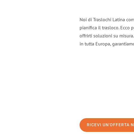
Noi di Traslochi Latina co
pianifica il trasloco. Ecco
offrirti soluzioni su misura
in tutta Europa, garantiamo 
RICEVI UN'OFFERTA 