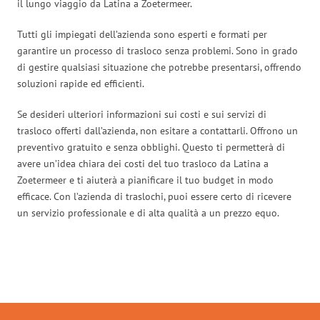
il lungo viaggio da Latina a Zoetermeer.
Tutti gli impiegati dell’azienda sono esperti e formati per
garantire un processo di trasloco senza problemi. Sono in grado
di gestire qualsiasi situazione che potrebbe presentarsi, offrendo
soluzioni rapide ed efficienti.
Se desideri ulteriori informazioni sui costi e sui servizi di
trasloco offerti dall’azienda, non esitare a contattarli. Offrono un
preventivo gratuito e senza obblighi. Questo ti permetterà di
avere un’idea chiara dei costi del tuo trasloco da Latina a
Zoetermeer e ti aiuterà a pianificare il tuo budget in modo
efficace. Con l’azienda di traslochi, puoi essere certo di ricevere
un servizio professionale e di alta qualità a un prezzo equo.
Traslochi Latina in numeri: