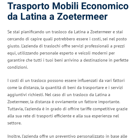
Trasporto Mobili Economico
da Latina a Zoetermeer
Se stai pianificando un trasloco da Latina a Zoetermeer e stai
cercando di capire quali potrebbero essere i costi, sei nel posto
giusto. L’azienda di traslochi offre servizi professionali a prezzi
equi, utilizzando personale esperto e veicoli moderni per
garantire che tutti i tuoi beni arrivino a destinazione in perfette
condizioni.
I costi di un trasloco possono essere influenzati da vari fattori
come la distanza, la quantità di beni da trasportare e i servizi
aggiuntivi richiesti. Nel caso di un trasloco da Latina a
Zoetermeer, la distanza è ovviamente un fattore importante.
Tuttavia, l’azienda è in grado di offrire tariffe competitive grazie
alla sua rete di trasporti efficiente e alla sua esperienza nel
settore.
Inoltre, l’azienda offre un preventivo personalizzato in base alle