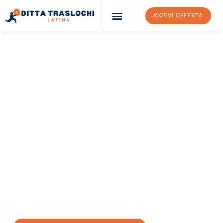
RICEVI OFFERTA
Ditta Traslochi Latina
Servizi Traslochi Latina
Costi e prezzi
TRASLOCHI LATINA
Traslochi Latina
Zoetermeer
Il tuo trasloco Latina Zoetermeer può essere così facile!
Sperimenta il nostro
servizio di prima classe
e assicurati i
migliori prezzi in Latina
.
Richiedo ora la tua offerta personalizzata e fai il primo passo
verso un trasloco senza stress a Zoetermeer