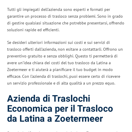
Tutti gli impiegati dell’azienda sono esperti e formati per
garantire un processo di trasloco senza problemi. Sono in grado
di gestire qualsiasi situazione che potrebbe presentarsi, offrendo
soluzioni rapide ed efficienti.
Se desideri ulteriori informazioni sui costi e sui servizi di
trasloco offerti dall’azienda, non esitare a contattarli. Offrono un
preventivo gratuito e senza obblighi. Questo ti permetterà di
avere un’idea chiara dei costi del tuo trasloco da Latina a
Zoetermeer e ti aiuterà a pianificare il tuo budget in modo
efficace. Con l’azienda di traslochi, puoi essere certo di ricevere
un servizio professionale e di alta qualità a un prezzo equo.
Azienda di Traslochi
Economica per il Trasloco
da Latina a Zoetermeer