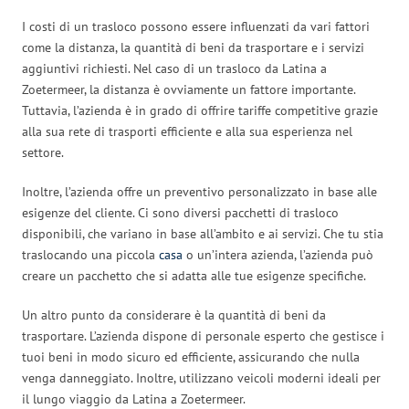
I costi di un trasloco possono essere influenzati da vari fattori
come la distanza, la quantità di beni da trasportare e i servizi
aggiuntivi richiesti. Nel caso di un trasloco da Latina a
Zoetermeer, la distanza è ovviamente un fattore importante.
Tuttavia, l’azienda è in grado di offrire tariffe competitive grazie
alla sua rete di trasporti efficiente e alla sua esperienza nel
settore.
Inoltre, l’azienda offre un preventivo personalizzato in base alle
esigenze del cliente. Ci sono diversi pacchetti di trasloco
disponibili, che variano in base all’ambito e ai servizi. Che tu stia
traslocando una piccola
casa
o un’intera azienda, l’azienda può
creare un pacchetto che si adatta alle tue esigenze specifiche.
Un altro punto da considerare è la quantità di beni da
trasportare. L’azienda dispone di personale esperto che gestisce i
tuoi beni in modo sicuro ed efficiente, assicurando che nulla
venga danneggiato. Inoltre, utilizzano veicoli moderni ideali per
il lungo viaggio da Latina a Zoetermeer.