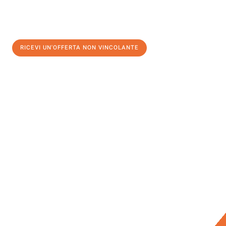
RICEVI UN'OFFERTA NON VINCOLANTE