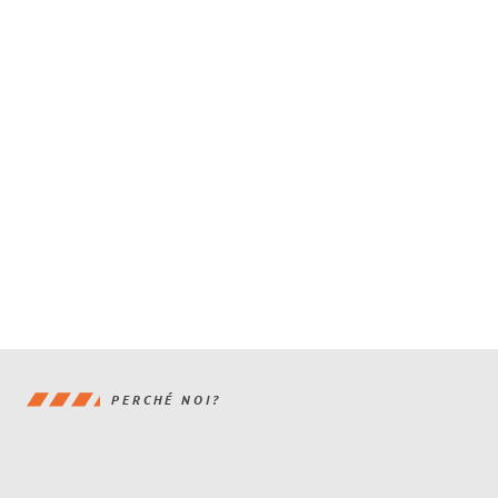
PERCHÉ NOI?