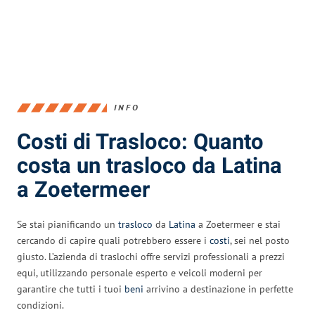
INFO
Costi di Trasloco: Quanto
costa un trasloco da Latina
a Zoetermeer
Se stai pianificando un
trasloco
da
Latina
a Zoetermeer e stai
cercando di capire quali potrebbero essere i
costi
, sei nel posto
giusto. L’azienda di traslochi offre servizi professionali a prezzi
equi, utilizzando personale esperto e veicoli moderni per
garantire che tutti i tuoi
beni
arrivino a destinazione in perfette
condizioni.