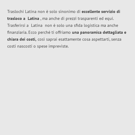
Traslochi Latina non è solo sinonimo di
eccellente
servizio di
trasloco
a
Latina
, ma anche di prezzi trasparenti ed equi.
Trasferirsi a
Latina
non è solo una sfida logistica ma anche
finanziaria. Ecco perché ti offriamo
una panoramica dettagliata e
chiara dei costi,
così saprai esattamente cosa aspettarti, senza
costi nascosti o spese impreviste.