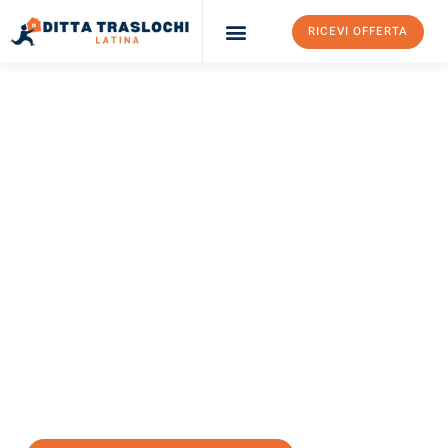
RICEVI OFFERTA
Ditta Traslochi Latina
Servizi Traslochi Latina
Costi e prezzi
TRASLOCHI LATINA
Traslochi Latina
Sittard-Geleen
Il tuo trasloco Latina Sittard-Geleen può essere così facile!
Sperimenta il nostro
servizio di prima classe
e assicurati i
migliori prezzi in Latina
.
Richiedo ora la tua offerta personalizzata e fai il primo passo
verso un trasloco senza stress a Sittard-Geleen