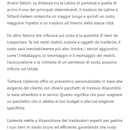
diversi fattori. La distanza tra la Latina di partenza e quella di
arrivo è uno dei principali determinanti. Il trasloco da Latina a
Sittard-Geleen comporta un viaggio lungo e quindi un costo
maggiore rispetto a un trasloco all’interno della stessa città.
Un altro fattore che influisce sul costo è la quantità di beni da
trasportare. Se hai molti mobili, scatole e oggetti da trasferire, il
costo sarà inevitabilmente più alto. Inoltre, i servizi aggiuntivi,
come l’imballaggio, lo smontaggio e il montaggio dei mobili,
l’assicurazione o la richiesta di un permesso di sosta, possono
influire sul totale.
Tuttavia, l’azienda offre un preventivo personalizzato in base alle
esigenze del cliente, con diversi pacchetti di trasloco disponibili
in base all’ambito e ai servizi. Questo significa che puoi scegliere
un pacchetto che si adatta al tuo budget e alle tue esigenze
specifiche.
L’azienda mette a disposizione dei traslocatori esperti per gestire
i tuoi beni in modo sicuro ed efficiente, garantendo che nulla