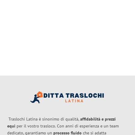
Traslochi Latina è sinonimo di qualità,
affidabilità e prezzi
equi
per il vostro trasloco. Con anni di esperienza e un team
dedicato, garantiamo un
processo fluido
che si adatta