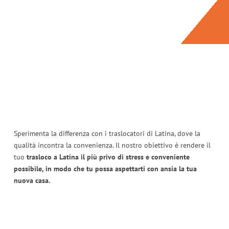
Sperimenta la differenza con i traslocatori di Latina, dove la
qualità incontra la convenienza. Il nostro obiettivo è rendere il
tuo
trasloco a Latina il più privo di stress e conveniente
possibile, in modo che tu possa aspettarti con ansia la tua
nuova casa.