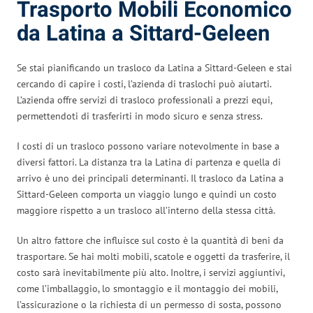
Trasporto Mobili Economico
da Latina a Sittard-Geleen
Se stai pianificando un trasloco da Latina a Sittard-Geleen e stai
cercando di capire i costi, l’azienda di traslochi può aiutarti.
L’azienda offre servizi di trasloco professionali a prezzi equi,
permettendoti di trasferirti in modo sicuro e senza stress.
I costi di un trasloco possono variare notevolmente in base a
diversi fattori. La distanza tra la Latina di partenza e quella di
arrivo è uno dei principali determinanti. Il trasloco da Latina a
Sittard-Geleen comporta un viaggio lungo e quindi un costo
maggiore rispetto a un trasloco all’interno della stessa città.
Un altro fattore che influisce sul costo è la quantità di beni da
trasportare. Se hai molti mobili, scatole e oggetti da trasferire, il
costo sarà inevitabilmente più alto. Inoltre, i servizi aggiuntivi,
come l’imballaggio, lo smontaggio e il montaggio dei mobili,
l’assicurazione o la richiesta di un permesso di sosta, possono