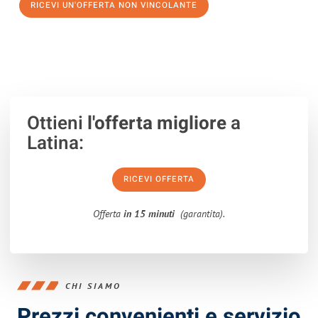
RICEVI UN'OFFERTA NON VINCOLANTE
100% non vincolante – Risposta garantita entro 15 minuti.
Ottieni
l'offerta migliore
a
Latina:
RICEVI OFFERTA
Offerta
in 15 minuti
(garantita).
CHI SIAMO
Prezzi convenienti e servizio