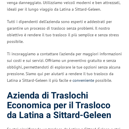
venga danneggiato. Utilizziamo veicoli moderni e ben attrezzati,
ideali per il lungo viaggio da Latina a Sittard-Geleen.
Tutti i dipendenti dell’azienda sono esperti e addestrati per
garantire un processo di trasloco senza problemi. Il nostro
obiettivo è rendere il tuo trasloco il più semplice e senza stress
possibile.
Ti incoraggiamo a contattare l’azienda per maggiori informazioni
sui costi e sui servizi. Offriamo un preventivo gratuito e senza
obblighi, permettendoti di esplorare le tue opzioni senza alcuna
pressione. Siamo qui per aiutarti a rendere il tuo trasloco da
Latina a Sittard-Geleen il più facile e
conveniente
possibile.
Azienda di Traslochi
Economica per il Trasloco
da Latina a Sittard-Geleen