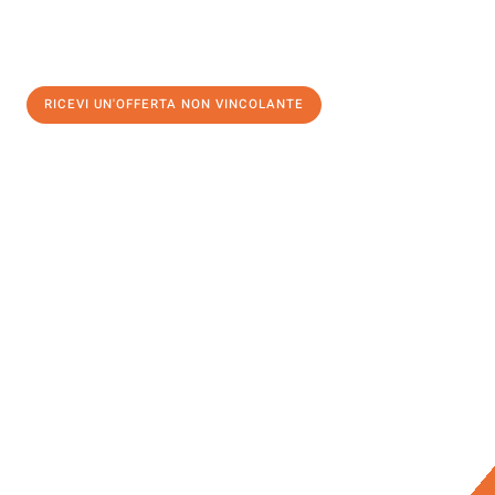
RICEVI UN'OFFERTA NON VINCOLANTE