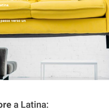
Latina
.
o passo verso un
ore
a Latina: