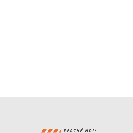
PERCHÉ NOI?