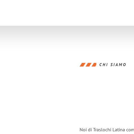
CHI SIAMO
Noi di Traslochi Latina co