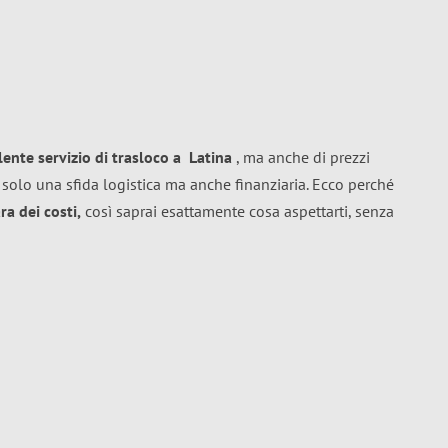
llente
servizio di trasloco
a
Latina
, ma anche di prezzi
solo una sfida logistica ma anche finanziaria. Ecco perché
a dei costi,
così saprai esattamente cosa aspettarti, senza