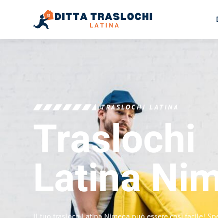
TRASLOCHI LATINA
Traslochi
Latina
Ni
Il tuo trasloco Latina Nimega può essere così facile! Sp