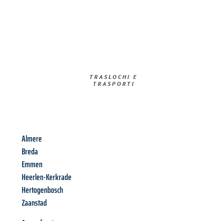
TRASLOCHI E
TRASPORTI​
Almere
Breda
Emmen
Heerlen-Kerkrade
Hertogenbosch
Zaanstad