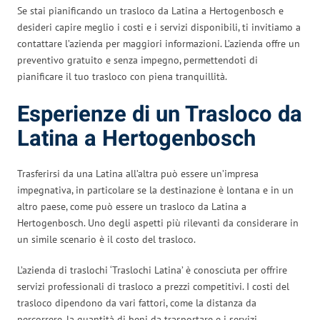
Se stai pianificando un trasloco da Latina a Hertogenbosch e
desideri capire meglio i costi e i servizi disponibili, ti invitiamo a
contattare l’azienda per maggiori informazioni. L’azienda offre un
preventivo gratuito e senza impegno, permettendoti di
pianificare il tuo trasloco con piena tranquillità.
Esperienze di un Trasloco da
Latina a Hertogenbosch
Trasferirsi da una Latina all’altra può essere un’impresa
impegnativa, in particolare se la destinazione è lontana e in un
altro paese, come può essere un trasloco da Latina a
Hertogenbosch. Uno degli aspetti più rilevanti da considerare in
un simile scenario è il costo del trasloco.
L’azienda di traslochi ‘Traslochi Latina’ è conosciuta per offrire
servizi professionali di trasloco a prezzi competitivi. I costi del
trasloco dipendono da vari fattori, come la distanza da
percorrere, la quantità di beni da trasportare e i servizi