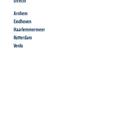
Utrecht
Arnhem
Eindhoven
Haarlemmermeer
Rotterdam
Venlo
Richiedi ora la tua
offerta
al
miglior
prezzo !
Inviateci adesso la vostra richiesta non vincolante e
assicuratevi la vostra
offerta di trasloco per le vostre esigenze