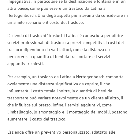
impegnativa, in particolare se la destinazione è lontana e in un
altro paese, come può essere un trasloco da Latina a
Hertogenbosch. Uno degli aspetti più rilevanti da considerare in
un simile scenario è il costo del trasloco.
L’azienda di traslochi ‘Traslochi Latina’ è conosciuta per offrire
servizi professionali di trasloco a prezzi competitivi. I costi del
trasloco dipendono da vari fattori, come la distanza da
percorrere, la quantità di beni da trasportare e i servizi
aggiuntivi richiesti.
Per esempio, un trasloco da Latina a Hertogenbosch comporta
ovviamente una distanza significativa da coprire, il che
influenzerà il costo totale. Inoltre, la quantità di beni da
trasportare può variare notevolmente da un cliente all’altro, il
che influisce sul prezzo. Infine, i servizi aggiuntivi, come
l’imballaggio, lo smontaggio e il montaggio dei mobili, possono
aumentare il costo del trasloco.
L’azienda offre un preventivo personalizzato, adattato alle