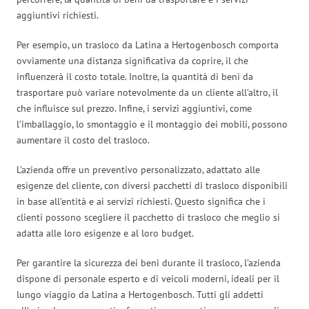
aggiuntivi richiesti.
Per esempio, un trasloco da Latina a Hertogenbosch comporta
ovviamente una distanza significativa da coprire, il che
influenzerà il costo totale. Inoltre, la quantità di beni da
trasportare può variare notevolmente da un cliente all’altro, il
che influisce sul prezzo. Infine, i servizi aggiuntivi, come
l’imballaggio, lo smontaggio e il montaggio dei mobili, possono
aumentare il costo del trasloco.
L’azienda offre un preventivo personalizzato, adattato alle
esigenze del cliente, con diversi pacchetti di trasloco disponibili
in base all’entità e ai servizi richiesti. Questo significa che i
clienti possono scegliere il pacchetto di trasloco che meglio si
adatta alle loro esigenze e al loro budget.
Per garantire la sicurezza dei beni durante il trasloco, l’azienda
dispone di personale esperto e di veicoli moderni, ideali per il
lungo viaggio da Latina a Hertogenbosch. Tutti gli addetti