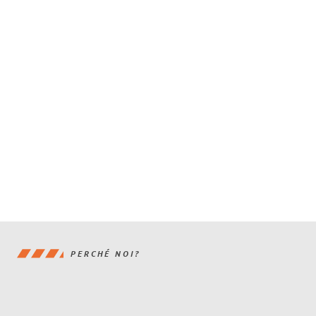
PERCHÉ NOI?