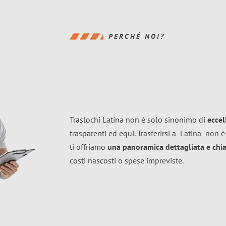
PERCHÉ NOI?
Traslochi Latina non è solo sinonimo di
ecce
trasparenti ed equi. Trasferirsi a
Latina
non è 
ti offriamo
una panoramica dettagliata e chiar
costi nascosti o spese impreviste.