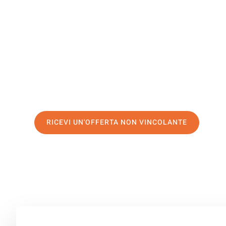
Bydgoszc
Il tuo trasloco Latina Bydgoszcz può essere così facile!
servizio di prima classe
e assicurati i
migliori prezzi in 
Richiedo ora la tua offerta personalizzata e fai il prim
trasloco senza stress a Bydgoszcz
RICEVI UN'OFFERTA NON VINCOLANTE
100% non vincolante – Risposta garantita entro 15 minuti.