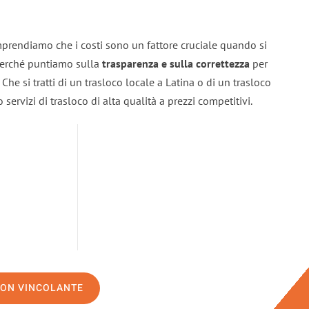
mprendiamo che i costi sono un fattore cruciale quando si
 perché puntiamo sulla
trasparenza e sulla correttezza
per
. Che si tratti di un trasloco locale a Latina o di un trasloco
servizi di trasloco di alta qualità a prezzi competitivi.
NON VINCOLANTE