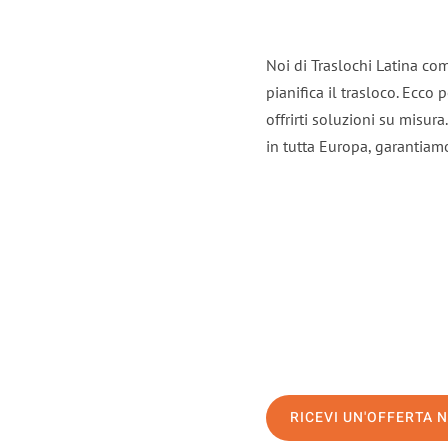
Noi di Traslochi Latina co
pianifica il trasloco. Ecco
offrirti soluzioni su misura
in tutta Europa, garantiamo 
RICEVI UN'OFFERTA 