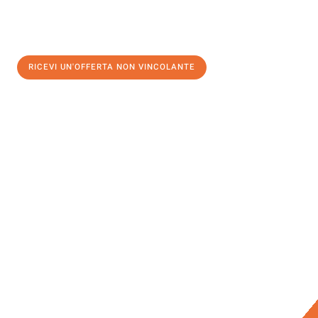
RICEVI UN'OFFERTA NON VINCOLANTE