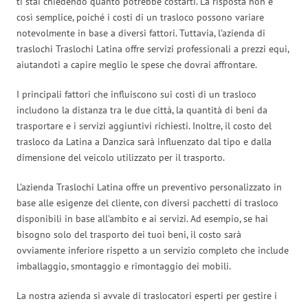
ti stai chiedendo quanto potrebbe costarti. La risposta non è
così semplice, poiché i costi di un trasloco possono variare
notevolmente in base a diversi fattori. Tuttavia, l’azienda di
traslochi Traslochi Latina offre servizi professionali a prezzi equi,
aiutandoti a capire meglio le spese che dovrai affrontare.
I principali fattori che influiscono sui costi di un trasloco
includono la distanza tra le due città, la quantità di beni da
trasportare e i servizi aggiuntivi richiesti. Inoltre, il costo del
trasloco da Latina a Danzica sarà influenzato dal tipo e dalla
dimensione del veicolo utilizzato per il trasporto.
L’azienda Traslochi Latina offre un preventivo personalizzato in
base alle esigenze del cliente, con diversi pacchetti di trasloco
disponibili in base all’ambito e ai servizi. Ad esempio, se hai
bisogno solo del trasporto dei tuoi beni, il costo sarà
ovviamente inferiore rispetto a un servizio completo che include
imballaggio, smontaggio e rimontaggio dei mobili.
La nostra azienda si avvale di traslocatori esperti per gestire i