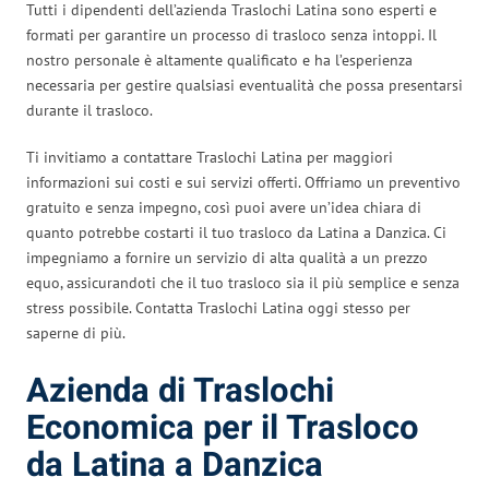
Tutti i dipendenti dell’azienda Traslochi Latina sono esperti e
formati per garantire un processo di trasloco senza intoppi. Il
nostro personale è altamente qualificato e ha l’esperienza
necessaria per gestire qualsiasi eventualità che possa presentarsi
durante il trasloco.
Ti invitiamo a contattare Traslochi Latina per maggiori
informazioni sui costi e sui servizi offerti. Offriamo un preventivo
gratuito e senza impegno, così puoi avere un’idea chiara di
quanto potrebbe costarti il tuo trasloco da Latina a Danzica. Ci
impegniamo a fornire un servizio di alta qualità a un prezzo
equo, assicurandoti che il tuo trasloco sia il più semplice e senza
stress possibile. Contatta Traslochi Latina oggi stesso per
saperne di più.
Azienda di Traslochi
Economica per il Trasloco
da Latina a Danzica