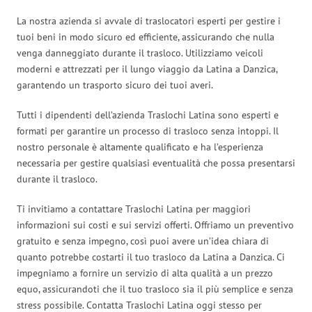
La nostra azienda si avvale di traslocatori esperti per gestire i
tuoi beni in modo sicuro ed efficiente, assicurando che nulla
venga danneggiato durante il trasloco. Utilizziamo veicoli
moderni e attrezzati per il lungo viaggio da Latina a Danzica,
garantendo un trasporto sicuro dei tuoi averi.
Tutti i dipendenti dell’azienda Traslochi Latina sono esperti e
formati per garantire un processo di trasloco senza intoppi. Il
nostro personale è altamente qualificato e ha l’esperienza
necessaria per gestire qualsiasi eventualità che possa presentarsi
durante il trasloco.
Ti invitiamo a contattare Traslochi Latina per maggiori
informazioni sui costi e sui servizi offerti. Offriamo un preventivo
gratuito e senza impegno, così puoi avere un’idea chiara di
quanto potrebbe costarti il tuo trasloco da Latina a Danzica. Ci
impegniamo a fornire un servizio di alta qualità a un prezzo
equo, assicurandoti che il tuo trasloco sia il più semplice e senza
stress possibile. Contatta Traslochi Latina oggi stesso per