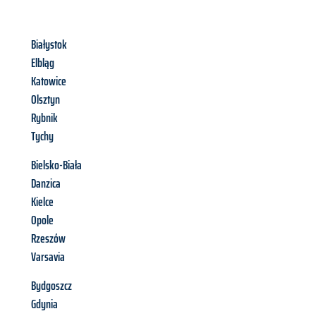
Białystok
Elbląg
Katowice
Olsztyn
Rybnik
Tychy
Bielsko-Biała
Danzica
Kielce
Opole
Rzeszów
Varsavia
Bydgoszcz
Gdynia