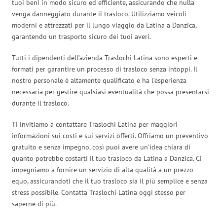
tuoi beni in modo sicuro ed efficiente, assicurando che nulla
venga danneggiato durante il trasloco. Utilizziamo veicoli
moderni e attrezzati per il lungo viaggio da Latina a Danzica,
garantendo un trasporto sicuro dei tuoi averi.
Tutti i dipendenti dell’azienda Traslochi Latina sono esperti e
formati per garantire un processo di trasloco senza intoppi. Il
nostro personale è altamente qualificato e ha l’esperienza
necessaria per gestire qualsiasi eventualità che possa presentarsi
durante il trasloco.
Ti invitiamo a contattare Traslochi Latina per maggiori
informazioni sui costi e sui servizi offerti. Offriamo un preventivo
gratuito e senza impegno, così puoi avere un’idea chiara di
quanto potrebbe costarti il tuo trasloco da Latina a Danzica. Ci
impegniamo a fornire un servizio di alta qualità a un prezzo
equo, assicurandoti che il tuo trasloco sia il più semplice e senza
stress possibile. Contatta Traslochi Latina oggi stesso per
saperne di più.