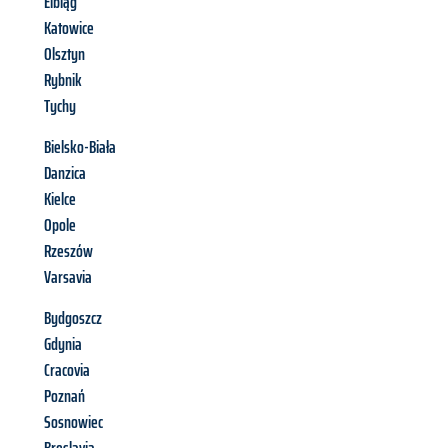
Elbląg
Katowice
Olsztyn
Rybnik
Tychy
Bielsko-Biała
Danzica
Kielce
Opole
Rzeszów
Varsavia
Bydgoszcz
Gdynia
Cracovia
Poznań
Sosnowiec