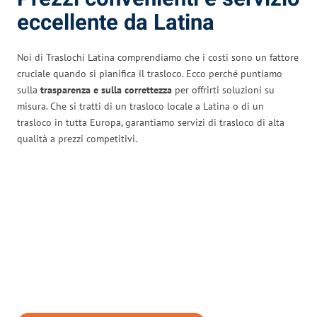
eccellente da Latina
Noi di Traslochi Latina comprendiamo che i costi sono un fattore
cruciale quando si pianifica il trasloco. Ecco perché puntiamo
sulla
trasparenza e sulla correttezza
per offrirti soluzioni su
misura. Che si tratti di un trasloco locale a Latina o di un
trasloco in tutta Europa, garantiamo servizi di trasloco di alta
qualità a prezzi competitivi.