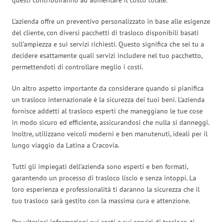
L’azienda offre un preventivo personalizzato in base alle esigenze
del cliente, con diversi pacchetti di trasloco disponibili basati
sull’ampiezza e sui servizi richiesti. Questo significa che sei tu a
decidere esattamente quali servizi includere nel tuo pacchetto,
permettendoti di controllare meglio i costi.
Un altro aspetto importante da considerare quando si pianifica
un trasloco internazionale è la sicurezza dei tuoi beni. L’azienda
fornisce addetti al trasloco esperti che maneggiano le tue cose
in modo sicuro ed efficiente, assicurandosi che nulla si danneggi.
Inoltre, utilizzano veicoli moderni e ben manutenuti, ideali per il
lungo viaggio da Latina a Cracovia.
Tutti gli impiegati dell’azienda sono esperti e ben formati,
garantendo un processo di trasloco liscio e senza intoppi. La
loro esperienza e professionalità ti daranno la sicurezza che il
tuo trasloco sarà gestito con la massima cura e attenzione.
Per ulteriori informazioni sui costi e sui servizi di trasloco, ti