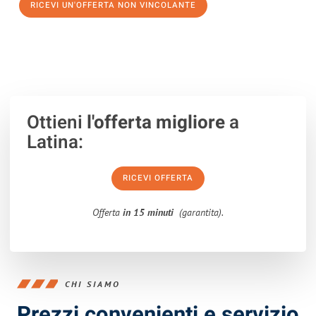
RICEVI UN'OFFERTA NON VINCOLANTE
100% non vincolante – Risposta garantita entro 15 minuti.
Ottieni
l'offerta migliore
a
Latina:
RICEVI OFFERTA
Offerta
in 15 minuti
(garantita).
CHI SIAMO
Prezzi convenienti e servizio