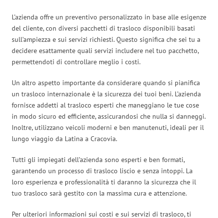
L’azienda offre un preventivo personalizzato in base alle esigenze
del cliente, con diversi pacchetti di trasloco disponibili basati
sull’ampiezza e sui servizi richiesti. Questo significa che sei tu a
decidere esattamente quali servizi includere nel tuo pacchetto,
permettendoti di controllare meglio i costi.
Un altro aspetto importante da considerare quando si pianifica
un trasloco internazionale è la sicurezza dei tuoi beni. L’azienda
fornisce addetti al trasloco esperti che maneggiano le tue cose
in modo sicuro ed efficiente, assicurandosi che nulla si danneggi.
Inoltre, utilizzano veicoli moderni e ben manutenuti, ideali per il
lungo viaggio da Latina a Cracovia.
Tutti gli impiegati dell’azienda sono esperti e ben formati,
garantendo un processo di trasloco liscio e senza intoppi. La
loro esperienza e professionalità ti daranno la sicurezza che il
tuo trasloco sarà gestito con la massima cura e attenzione.
Per ulteriori informazioni sui costi e sui servizi di trasloco, ti