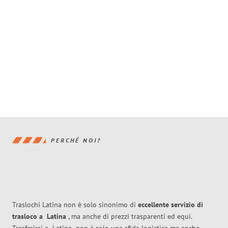
PERCHÉ NOI?
Traslochi Latina non è solo sinonimo di
eccellente
servizio di
trasloco
a
Latina
, ma anche di prezzi trasparenti ed equi.