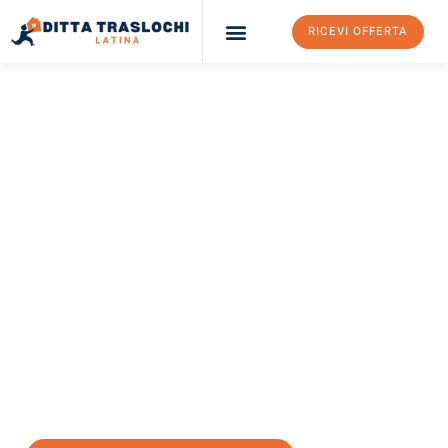
RICEVI OFFERTA
Ditta Traslochi Latina
Servizi Traslochi Latina
Costi e prezzi
TRASLOCHI LATINA
Traslochi Latina
Cracovia
Il tuo trasloco Latina Cracovia può essere così facile!
Sperimenta il nostro
servizio di prima classe
e assicurati i
migliori prezzi in Latina
.
Richiedo ora la tua offerta personalizzata e fai il primo passo
verso un trasloco senza stress a Cracovia