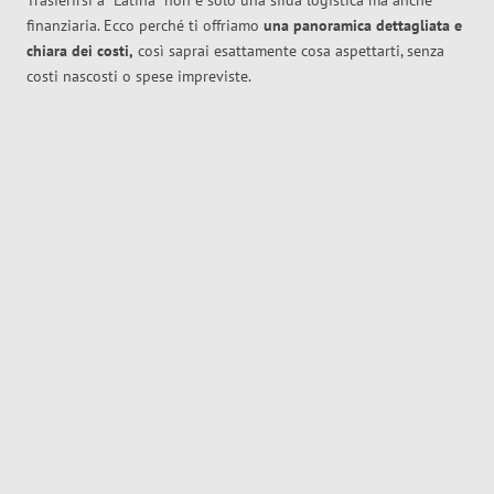
Trasferirsi a
Latina
non è solo una sfida logistica ma anche
finanziaria. Ecco perché ti offriamo
una panoramica dettagliata e
chiara dei costi,
così saprai esattamente cosa aspettarti, senza
costi nascosti o spese impreviste.