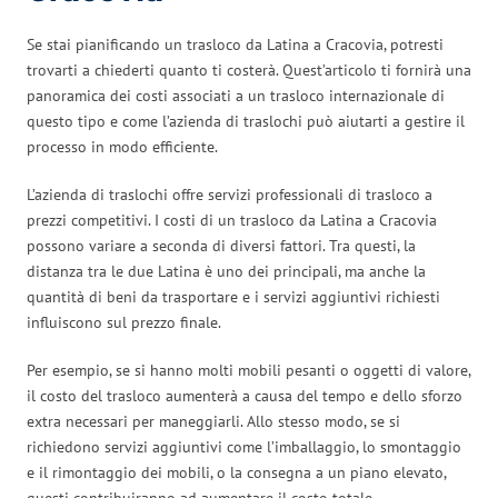
Se stai pianificando un trasloco da Latina a Cracovia, potresti
trovarti a chiederti quanto ti costerà. Quest’articolo ti fornirà una
panoramica dei costi associati a un trasloco internazionale di
questo tipo e come l’azienda di traslochi può aiutarti a gestire il
processo in modo efficiente.
L’azienda di traslochi offre servizi professionali di trasloco a
prezzi competitivi. I costi di un trasloco da Latina a Cracovia
possono variare a seconda di diversi fattori. Tra questi, la
distanza tra le due Latina è uno dei principali, ma anche la
quantità di beni da trasportare e i servizi aggiuntivi richiesti
influiscono sul prezzo finale.
Per esempio, se si hanno molti mobili pesanti o oggetti di valore,
il costo del trasloco aumenterà a causa del tempo e dello sforzo
extra necessari per maneggiarli. Allo stesso modo, se si
richiedono servizi aggiuntivi come l’imballaggio, lo smontaggio
e il rimontaggio dei mobili, o la consegna a un piano elevato,
questi contribuiranno ad aumentare il costo totale.