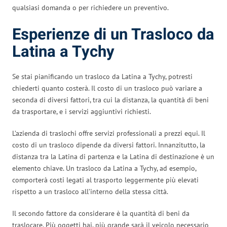
qualsiasi domanda o per richiedere un preventivo.
Esperienze di un Trasloco da
Latina a Tychy
Se stai pianificando un trasloco da Latina a Tychy, potresti
chiederti quanto costerà. Il costo di un trasloco può variare a
seconda di diversi fattori, tra cui la distanza, la quantità di beni
da trasportare, e i servizi aggiuntivi richiesti.
L’azienda di traslochi offre servizi professionali a prezzi equi. Il
costo di un trasloco dipende da diversi fattori. Innanzitutto, la
distanza tra la Latina di partenza e la Latina di destinazione è un
elemento chiave. Un trasloco da Latina a Tychy, ad esempio,
comporterà costi legati al trasporto leggermente più elevati
rispetto a un trasloco all’interno della stessa città.
Il secondo fattore da considerare è la quantità di beni da
traslocare. Più oggetti hai, più grande sarà il veicolo necessario