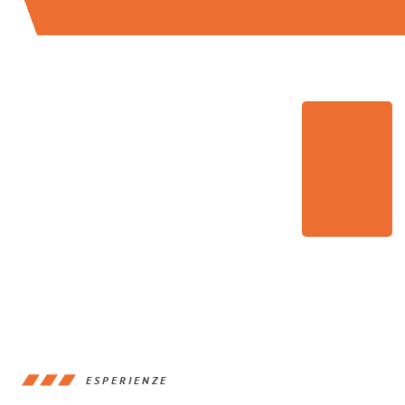
ESPERIENZE