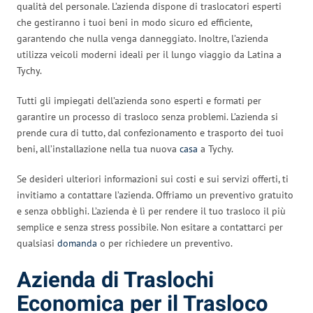
qualità del personale. L’azienda dispone di traslocatori esperti
che gestiranno i tuoi beni in modo sicuro ed efficiente,
garantendo che nulla venga danneggiato. Inoltre, l’azienda
utilizza veicoli moderni ideali per il lungo viaggio da Latina a
Tychy.
Tutti gli impiegati dell’azienda sono esperti e formati per
garantire un processo di trasloco senza problemi. L’azienda si
prende cura di tutto, dal confezionamento e trasporto dei tuoi
beni, all’installazione nella tua nuova
casa
a Tychy.
Se desideri ulteriori informazioni sui costi e sui servizi offerti, ti
invitiamo a contattare l’azienda. Offriamo un preventivo gratuito
e senza obblighi. L’azienda è lì per rendere il tuo trasloco il più
semplice e senza stress possibile. Non esitare a contattarci per
qualsiasi
domanda
o per richiedere un preventivo.
Azienda di Traslochi
Economica per il Trasloco