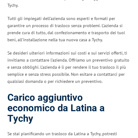
Tychy.
Tutti gli impiegati dell’azienda sono esperti e formati per
garantire un processo di trasloco senza problemi. L’azienda si
prende cura di tutto, dal confezionamento e trasporto dei tuoi
beni, all’installazione nella tua nuova casa a Tychy.
Se desideri ulteriori informazioni sui costi e sui servizi offerti, ti
invitiamo a contattare l’azienda. Offriamo un preventivo gratuito
e senza obblighi. L’azienda è lì per rendere il tuo trasloco il più
semplice e senza stress possibile. Non esitare a contattarci per
qualsiasi domanda o per richiedere un preventivo.
Carico aggiuntivo
economico da Latina a
Tychy
Se stai pianificando un trasloco da Latina a Tychy, potresti