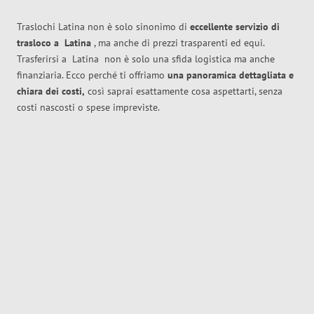
Traslochi Latina non è solo sinonimo di
eccellente
servizio di
trasloco
a
Latina
, ma anche di prezzi trasparenti ed equi.
Trasferirsi a
Latina
non è solo una sfida logistica ma anche
finanziaria. Ecco perché ti offriamo
una panoramica dettagliata e
chiara dei costi,
così saprai esattamente cosa aspettarti, senza
costi nascosti o spese impreviste.