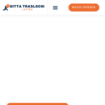
RICEVI OFFERTA
Ditta Traslochi Latina
Servizi Traslochi Latina
Costi e prezzi
TRASLOCHI LATINA
Traslochi Latina
Tychy
Il tuo trasloco Latina Tychy può essere così facile! Sperimenta il
nostro
servizio di prima classe
e assicurati i
migliori prezzi in
Latina
.
Richiedo ora la tua offerta personalizzata e fai il primo passo
verso un trasloco senza stress a Tychy