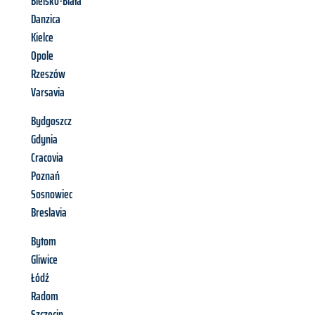
Bielsko-Biała
Danzica
Kielce
Opole
Rzeszów
Varsavia
Bydgoszcz
Gdynia
Cracovia
Poznań
Sosnowiec
Breslavia
Bytom
Gliwice
Łódź
Radom
Szczecin