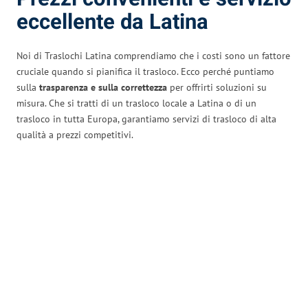
eccellente da Latina
Noi di Traslochi Latina comprendiamo che i costi sono un fattore
cruciale quando si pianifica il trasloco. Ecco perché puntiamo
sulla
trasparenza e sulla correttezza
per offrirti soluzioni su
misura. Che si tratti di un trasloco locale a Latina o di un
trasloco in tutta Europa, garantiamo servizi di trasloco di alta
qualità a prezzi competitivi.