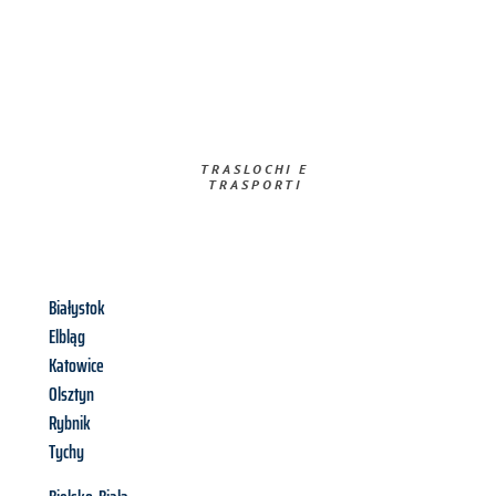
TRASLOCHI E
TRASPORTI​
Białystok
Elbląg
Katowice
Olsztyn
Rybnik
Tychy