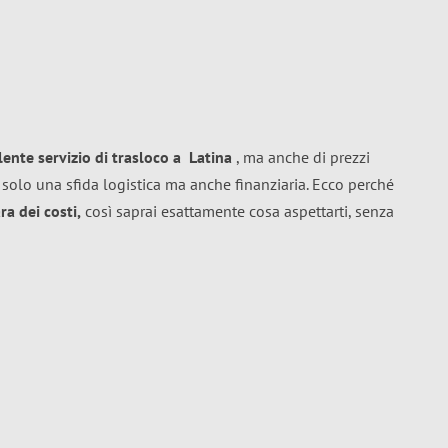
llente
servizio di trasloco
a
Latina
, ma anche di prezzi
solo una sfida logistica ma anche finanziaria. Ecco perché
a dei costi,
così saprai esattamente cosa aspettarti, senza