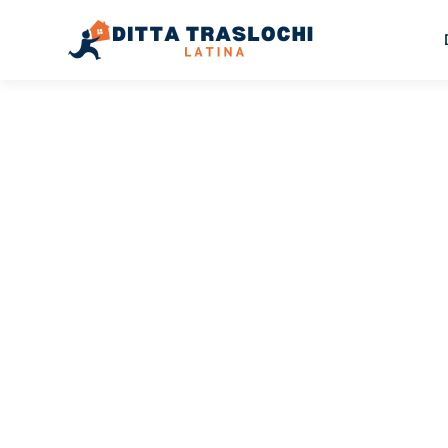
TRASLOCHI LATINA
Traslochi
Latina
Tor
Il tuo trasloco Latina Toruń può essere così facile! Spe