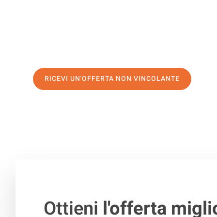
di prima classe
e assicurati i
migliori prezzi in Latina
.
Richiedo ora la tua offerta personalizzata e fai il prim
trasloco senza stress a Toruń
RICEVI UN'OFFERTA NON VINCOLANTE
100% non vincolante – Risposta garantita entro 15 minuti.
Ottieni
l'offerta migli