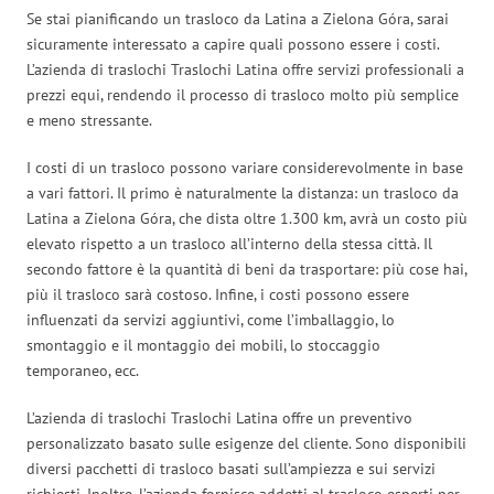
Se stai pianificando un trasloco da Latina a Zielona Góra, sarai
sicuramente interessato a capire quali possono essere i costi.
L’azienda di traslochi Traslochi Latina offre servizi professionali a
prezzi equi, rendendo il processo di trasloco molto più semplice
e meno stressante.
I costi di un trasloco possono variare considerevolmente in base
a vari fattori. Il primo è naturalmente la distanza: un trasloco da
Latina a Zielona Góra, che dista oltre 1.300 km, avrà un costo più
elevato rispetto a un trasloco all’interno della stessa città. Il
secondo fattore è la quantità di beni da trasportare: più cose hai,
più il trasloco sarà costoso. Infine, i costi possono essere
influenzati da servizi aggiuntivi, come l’imballaggio, lo
smontaggio e il montaggio dei mobili, lo stoccaggio
temporaneo, ecc.
L’azienda di traslochi Traslochi Latina offre un preventivo
personalizzato basato sulle esigenze del cliente. Sono disponibili
diversi pacchetti di trasloco basati sull’ampiezza e sui servizi
richiesti. Inoltre, l’azienda fornisce addetti al trasloco esperti per