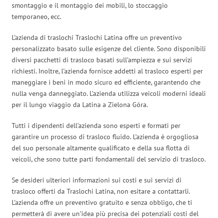
smontaggio e il montaggio dei mobili, lo stoccaggio
temporaneo, ecc.
L’azienda di traslochi Traslochi Latina offre un preventivo
personalizzato basato sulle esigenze del cliente. Sono disponibili
diversi pacchetti di trasloco basati sull’ampiezza e sui servizi
richiesti. Inoltre, l’azienda fornisce addetti al trasloco esperti per
maneggiare i beni in modo sicuro ed efficiente, garantendo che
nulla venga danneggiato. L’azienda utilizza veicoli moderni ideali
per il lungo viaggio da Latina a Zielona Góra.
Tutti i dipendenti dell’azienda sono esperti e formati per
garantire un processo di trasloco fluido. L’azienda è orgogliosa
del suo personale altamente qualificato e della sua flotta di
veicoli, che sono tutte parti fondamentali del servizio di trasloco.
Se desideri ulteriori informazioni sui costi e sui servizi di
trasloco offerti da Traslochi Latina, non esitare a contattarli.
L’azienda offre un preventivo gratuito e senza obbligo, che ti
permetterà di avere un’idea più precisa dei potenziali costi del