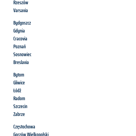
Rzeszów
Varsavia
Bydgoszcz
Gdynia
Cracovia
Poznań
Sosnowiec
Breslavia
Bytom
Gliwice
Łódź
Radom
Szczecin
Zabrze
Częstochowa
Gorzów Wielkopolski