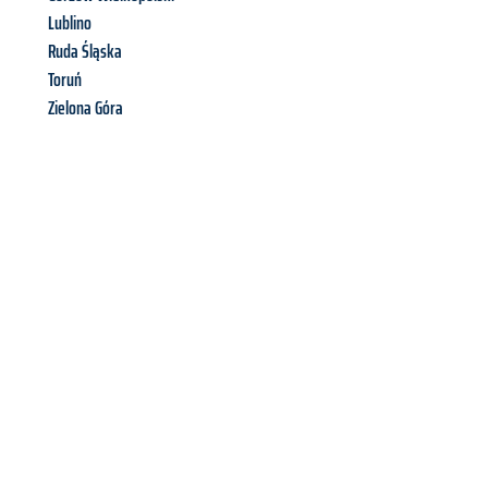
Lublino
Ruda Śląska
Toruń
Zielona Góra
Richiedi ora la tua
offerta
al
miglior
prezzo !
Inviateci adesso la vostra richiesta non vincolante e
assicuratevi la vostra
offerta di trasloco per le vostre esigenze
a Latina
al miglior prezzo! Approfitta dell’occasione per
un
trasloco senza stress
e con il massimo comfort: