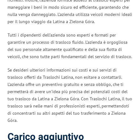
maneggiare i beni in modo sicuro ed efficiente, garantendo che
nulla venga danneggiato. L’azienda utilizza veicoli moderni ideali
per il lungo viaggio da Latina a Zielona Góra.
Tutti i dipendenti dell’azienda sono esperti e formati per
garantire un processo di trasloco fluido. L’azienda è orgogliosa
del suo personale altamente qualificato e della sua flotta di
veicoli, che sono tutte parti fondamentali del servizio di trasloco.
Se desideri ulteriori informazioni sui costi e sui servizi di
trasloco offerti da Traslochi Latina, non esitare a contattarli.
L’azienda offre un preventivo gratuito e senza obbligo, che ti
permetterà di avere un’idea più precisa dei potenziali costi del
tuo trasloco da Latina a Zielona Góra. Con Traslochi Latina, il tuo
trasloco sarà nelle mani di professionisti esperti, permettendoti
di concentrarti su altri aspetti del tuo trasferimento a Zielona
Góra.
Carico aggiuntivo