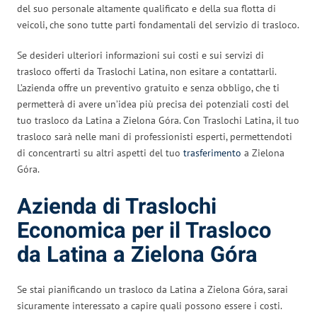
del suo personale altamente qualificato e della sua flotta di
veicoli, che sono tutte parti fondamentali del servizio di trasloco.
Se desideri ulteriori informazioni sui costi e sui servizi di
trasloco offerti da Traslochi Latina, non esitare a contattarli.
L’azienda offre un preventivo gratuito e senza obbligo, che ti
permetterà di avere un’idea più precisa dei potenziali costi del
tuo trasloco da Latina a Zielona Góra. Con Traslochi Latina, il tuo
trasloco sarà nelle mani di professionisti esperti, permettendoti
di concentrarti su altri aspetti del tuo
trasferimento
a Zielona
Góra.
Azienda di Traslochi
Economica per il Trasloco
da Latina a Zielona Góra
Se stai pianificando un trasloco da Latina a Zielona Góra, sarai
sicuramente interessato a capire quali possono essere i costi.