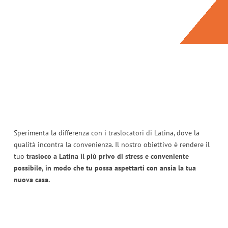
Sperimenta la differenza con i traslocatori di Latina, dove la
qualità incontra la convenienza. Il nostro obiettivo è rendere il
tuo
trasloco a Latina il più privo di stress e conveniente
possibile, in modo che tu possa aspettarti con ansia la tua
nuova casa.