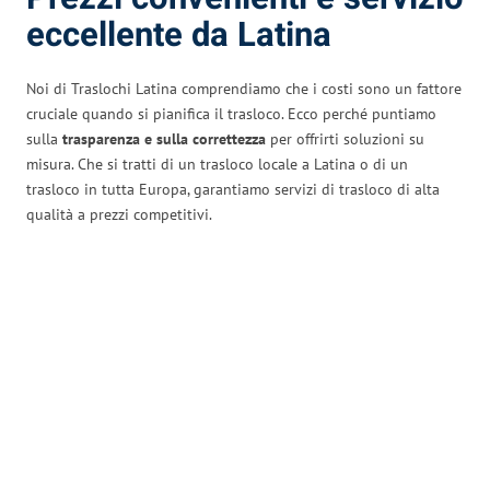
eccellente da Latina
Noi di Traslochi Latina comprendiamo che i costi sono un fattore
cruciale quando si pianifica il trasloco. Ecco perché puntiamo
sulla
trasparenza e sulla correttezza
per offrirti soluzioni su
misura. Che si tratti di un trasloco locale a Latina o di un
trasloco in tutta Europa, garantiamo servizi di trasloco di alta
qualità a prezzi competitivi.