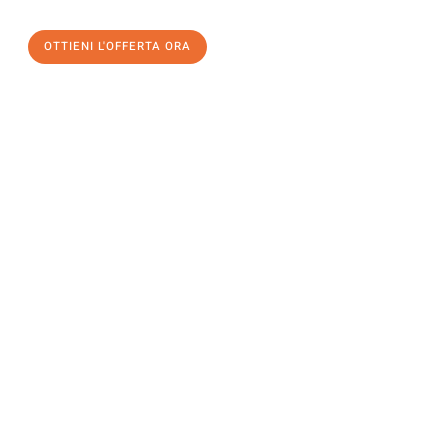
OTTIENI L'OFFERTA ORA