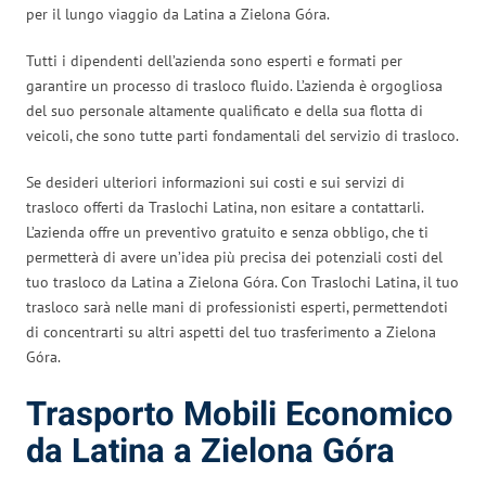
per il lungo viaggio da Latina a Zielona Góra.
Tutti i dipendenti dell’azienda sono esperti e formati per
garantire un processo di trasloco fluido. L’azienda è orgogliosa
del suo personale altamente qualificato e della sua flotta di
veicoli, che sono tutte parti fondamentali del servizio di trasloco.
Se desideri ulteriori informazioni sui costi e sui servizi di
trasloco offerti da Traslochi Latina, non esitare a contattarli.
L’azienda offre un preventivo gratuito e senza obbligo, che ti
permetterà di avere un’idea più precisa dei potenziali costi del
tuo trasloco da Latina a Zielona Góra. Con Traslochi Latina, il tuo
trasloco sarà nelle mani di professionisti esperti, permettendoti
di concentrarti su altri aspetti del tuo trasferimento a Zielona
Góra.
Trasporto Mobili Economico
da Latina a Zielona Góra