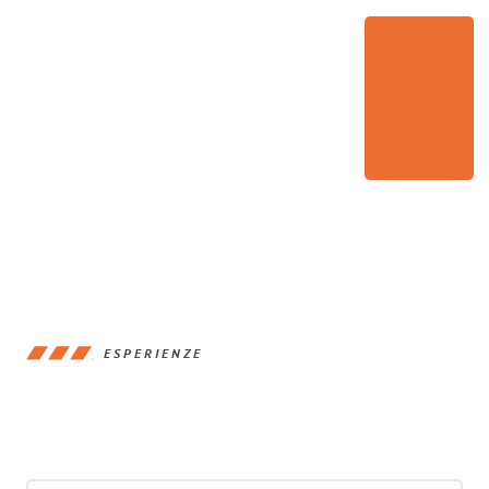
ESPERIENZE