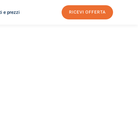
i e prezzi
RICEVI OFFERTA