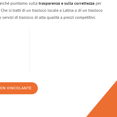
 perché puntiamo sulla
trasparenza e sulla correttezza
per
. Che si tratti di un trasloco locale a Latina o di un trasloco
servizi di trasloco di alta qualità a prezzi competitivi.
NON VINCOLANTE