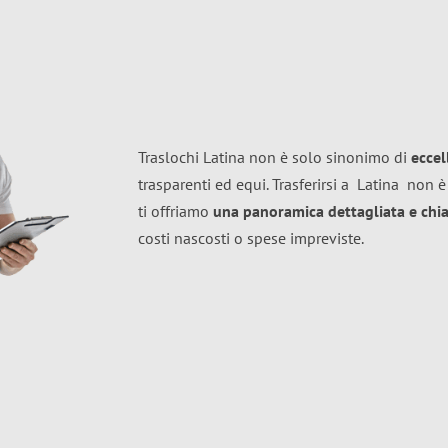
Traslochi Latina non è solo sinonimo di
ecce
trasparenti ed equi. Trasferirsi a
Latina
non è 
ti offriamo
una panoramica dettagliata e chiar
costi nascosti o spese impreviste.