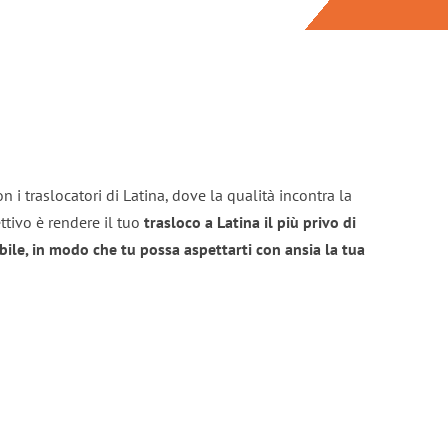
 i traslocatori di Latina, dove la qualità incontra la
ttivo è rendere il tuo
trasloco a Latina il più privo di
bile, in modo che tu possa aspettarti con ansia la tua