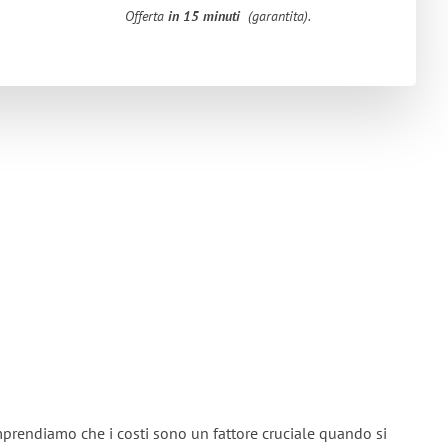
Offerta
in 15 minuti
(garantita).
mprendiamo che i costi sono un fattore cruciale quando si