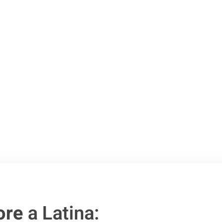
o passo verso un
ore
a Latina: