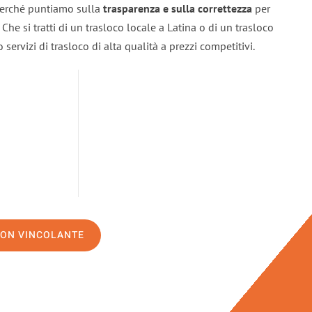
 perché puntiamo sulla
trasparenza e sulla correttezza
per
. Che si tratti di un trasloco locale a Latina o di un trasloco
servizi di trasloco di alta qualità a prezzi competitivi.
NON VINCOLANTE