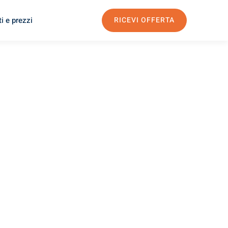
i e prezzi
RICEVI OFFERTA