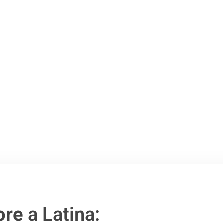
Latina
.
o passo verso un
ore
a Latina: