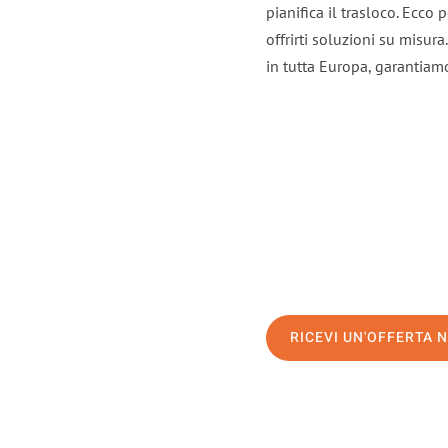
pianifica il trasloco. Ecco
offrirti soluzioni su misura
in tutta Europa, garantiamo 
RICEVI UN'OFFERTA 