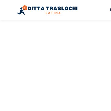
TRASLOCHI LATINA
Traslochi
Latina
Leo
Il tuo trasloco Latina Leoben può essere così facile! Sp