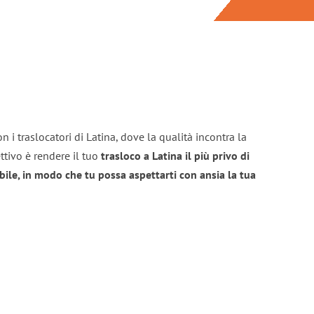
 i traslocatori di Latina, dove la qualità incontra la
ttivo è rendere il tuo
trasloco a Latina il più privo di
bile, in modo che tu possa aspettarti con ansia la tua