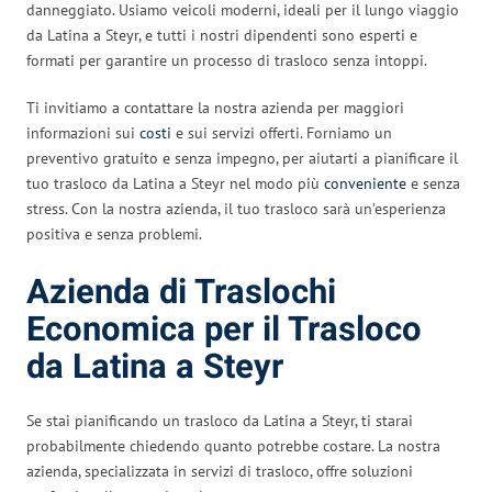
danneggiato. Usiamo veicoli moderni, ideali per il lungo viaggio
da Latina a Steyr, e tutti i nostri dipendenti sono esperti e
formati per garantire un processo di trasloco senza intoppi.
Ti invitiamo a contattare la nostra azienda per maggiori
informazioni sui
costi
e sui servizi offerti. Forniamo un
preventivo gratuito e senza impegno, per aiutarti a pianificare il
tuo trasloco da Latina a Steyr nel modo più
conveniente
e senza
stress. Con la nostra azienda, il tuo trasloco sarà un’esperienza
positiva e senza problemi.
Azienda di Traslochi
Economica per il Trasloco
da Latina a Steyr
Se stai pianificando un trasloco da Latina a Steyr, ti starai
probabilmente chiedendo quanto potrebbe costare. La nostra
azienda, specializzata in servizi di trasloco, offre soluzioni