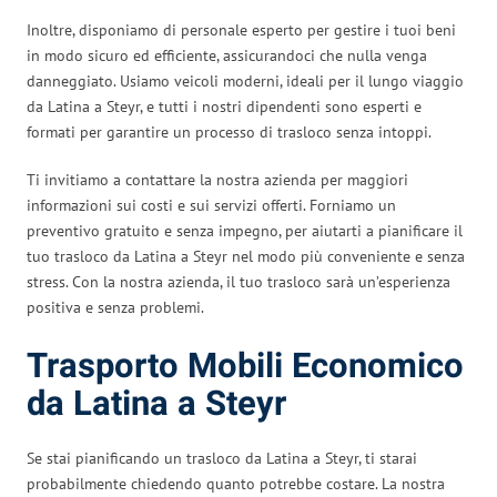
Inoltre, disponiamo di personale esperto per gestire i tuoi beni
in modo sicuro ed efficiente, assicurandoci che nulla venga
danneggiato. Usiamo veicoli moderni, ideali per il lungo viaggio
da Latina a Steyr, e tutti i nostri dipendenti sono esperti e
formati per garantire un processo di trasloco senza intoppi.
Ti invitiamo a contattare la nostra azienda per maggiori
informazioni sui costi e sui servizi offerti. Forniamo un
preventivo gratuito e senza impegno, per aiutarti a pianificare il
tuo trasloco da Latina a Steyr nel modo più conveniente e senza
stress. Con la nostra azienda, il tuo trasloco sarà un’esperienza
positiva e senza problemi.
Trasporto Mobili Economico
da Latina a Steyr
Se stai pianificando un trasloco da Latina a Steyr, ti starai
probabilmente chiedendo quanto potrebbe costare. La nostra