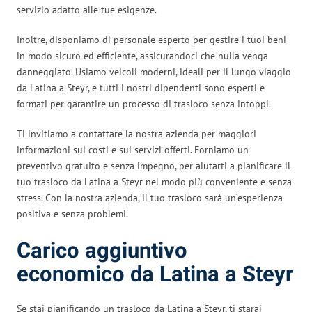
servizio adatto alle tue esigenze.
Inoltre, disponiamo di personale esperto per gestire i tuoi beni
in modo sicuro ed efficiente, assicurandoci che nulla venga
danneggiato. Usiamo veicoli moderni, ideali per il lungo viaggio
da Latina a Steyr, e tutti i nostri dipendenti sono esperti e
formati per garantire un processo di trasloco senza intoppi.
Ti invitiamo a contattare la nostra azienda per maggiori
informazioni sui costi e sui servizi offerti. Forniamo un
preventivo gratuito e senza impegno, per aiutarti a pianificare il
tuo trasloco da Latina a Steyr nel modo più conveniente e senza
stress. Con la nostra azienda, il tuo trasloco sarà un’esperienza
positiva e senza problemi.
Carico aggiuntivo
economico da Latina a Steyr
Se stai pianificando un trasloco da Latina a Steyr, ti starai