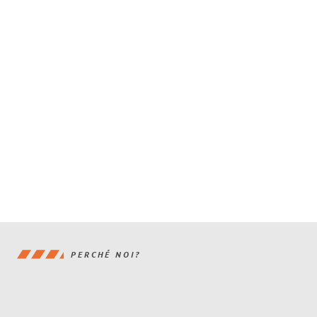
PERCHÉ NOI?