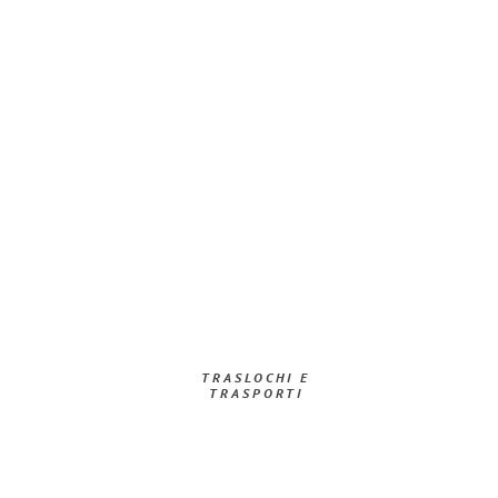
TRASLOCHI E
TRASPORTI​