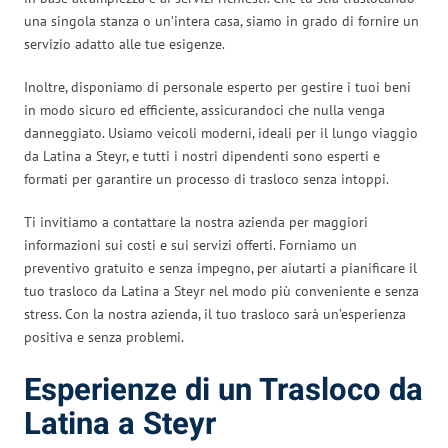
una singola stanza o un’intera casa, siamo in grado di fornire un
servizio adatto alle tue esigenze.
Inoltre, disponiamo di personale esperto per gestire i tuoi beni
in modo sicuro ed efficiente, assicurandoci che nulla venga
danneggiato. Usiamo veicoli moderni, ideali per il lungo viaggio
da Latina a Steyr, e tutti i nostri dipendenti sono esperti e
formati per garantire un processo di trasloco senza intoppi.
Ti invitiamo a contattare la nostra azienda per maggiori
informazioni sui costi e sui servizi offerti. Forniamo un
preventivo gratuito e senza impegno, per aiutarti a pianificare il
tuo trasloco da Latina a Steyr nel modo più conveniente e senza
stress. Con la nostra azienda, il tuo trasloco sarà un’esperienza
positiva e senza problemi.
Esperienze di un Trasloco da
Latina a Steyr