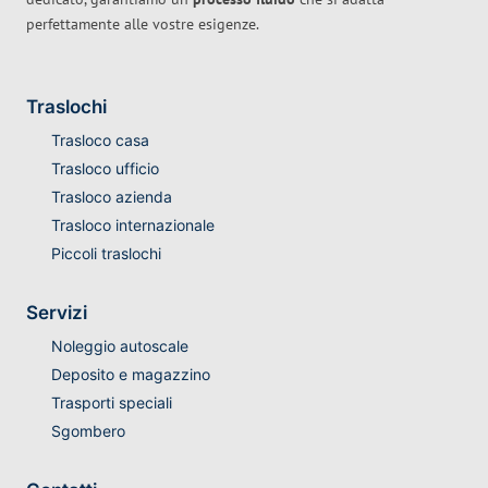
perfettamente alle vostre esigenze.
Traslochi
Trasloco casa
Trasloco ufficio
Trasloco azienda
Trasloco internazionale
Piccoli traslochi
Servizi
Noleggio autoscale
Deposito e magazzino
Trasporti speciali
Sgombero