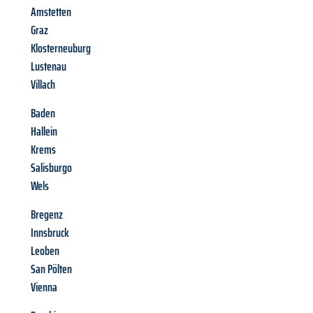
Amstetten
Graz
Klosterneuburg
Lustenau
Villach
Baden
Hallein
Krems
Salisburgo
Wels
Bregenz
Innsbruck
Leoben
San Pölten
Vienna