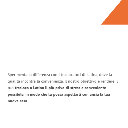
Sperimenta la differenza con i traslocatori di Latina, dove la
qualità incontra la convenienza. Il nostro obiettivo è rendere il
tuo
trasloco a Latina il più privo di stress e conveniente
possibile, in modo che tu possa aspettarti con ansia la tua
nuova casa.