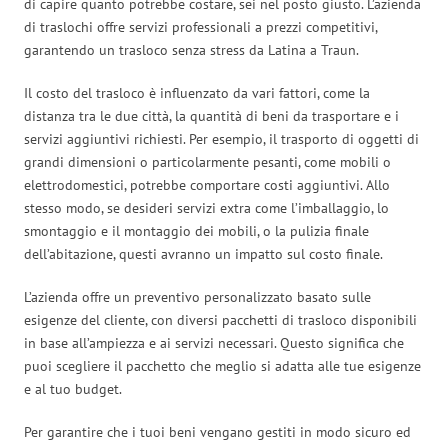
di capire quanto potrebbe costare, sei nel posto giusto. L’azienda
di traslochi offre servizi professionali a prezzi competitivi,
garantendo un trasloco senza stress da Latina a Traun.
Il costo del trasloco è influenzato da vari fattori, come la
distanza tra le due città, la quantità di beni da trasportare e i
servizi aggiuntivi richiesti. Per esempio, il trasporto di oggetti di
grandi dimensioni o particolarmente pesanti, come mobili o
elettrodomestici, potrebbe comportare costi aggiuntivi. Allo
stesso modo, se desideri servizi extra come l’imballaggio, lo
smontaggio e il montaggio dei mobili, o la pulizia finale
dell’abitazione, questi avranno un impatto sul costo finale.
L’azienda offre un preventivo personalizzato basato sulle
esigenze del cliente, con diversi pacchetti di trasloco disponibili
in base all’ampiezza e ai servizi necessari. Questo significa che
puoi scegliere il pacchetto che meglio si adatta alle tue esigenze
e al tuo budget.
Per garantire che i tuoi beni vengano gestiti in modo sicuro ed