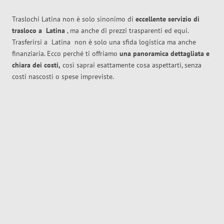
Traslochi Latina non è solo sinonimo di
eccellente
servizio di
trasloco
a
Latina
, ma anche di prezzi trasparenti ed equi.
Trasferirsi a
Latina
non è solo una sfida logistica ma anche
finanziaria. Ecco perché ti offriamo
una panoramica dettagliata e
chiara dei costi,
così saprai esattamente cosa aspettarti, senza
costi nascosti o spese impreviste.