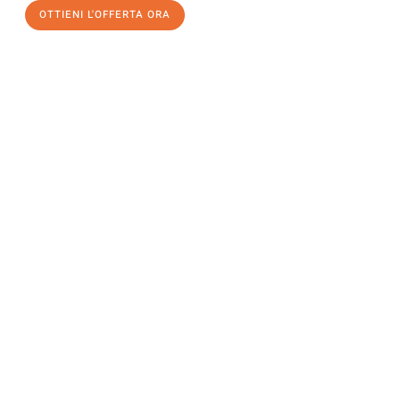
OTTIENI L'OFFERTA ORA