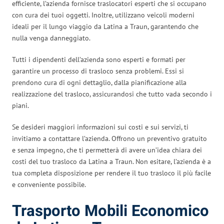
efficiente, l’azienda fornisce traslocatori esperti che si occupano
con cura dei tuoi oggetti. Inoltre, utilizzano veicoli moderni
ideali per il lungo viaggio da Latina a Traun, garantendo che
nulla venga danneggiato.
Tutti i dipendenti dell’azienda sono esperti e formati per
garantire un processo di trasloco senza problemi. Essi si
prendono cura di ogni dettaglio, dalla pianificazione alla
realizzazione del trasloco, assicurandosi che tutto vada secondo i
piani.
Se desideri maggiori informazioni sui costi e sui servizi, ti
invitiamo a contattare l’azienda. Offrono un preventivo gratuito
e senza impegno, che ti permetterà di avere un’idea chiara dei
costi del tuo trasloco da Latina a Traun. Non esitare, l’azienda è a
tua completa disposizione per rendere il tuo trasloco il più facile
e conveniente possibile.
Trasporto Mobili Economico