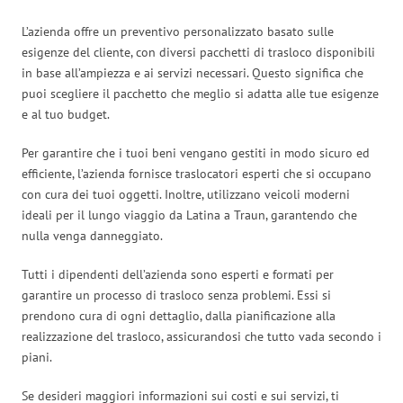
L’azienda offre un preventivo personalizzato basato sulle
esigenze del cliente, con diversi pacchetti di trasloco disponibili
in base all’ampiezza e ai servizi necessari. Questo significa che
puoi scegliere il pacchetto che meglio si adatta alle tue esigenze
e al tuo budget.
Per garantire che i tuoi beni vengano gestiti in modo sicuro ed
efficiente, l’azienda fornisce traslocatori esperti che si occupano
con cura dei tuoi oggetti. Inoltre, utilizzano veicoli moderni
ideali per il lungo viaggio da Latina a Traun, garantendo che
nulla venga danneggiato.
Tutti i dipendenti dell’azienda sono esperti e formati per
garantire un processo di trasloco senza problemi. Essi si
prendono cura di ogni dettaglio, dalla pianificazione alla
realizzazione del trasloco, assicurandosi che tutto vada secondo i
piani.
Se desideri maggiori informazioni sui costi e sui servizi, ti