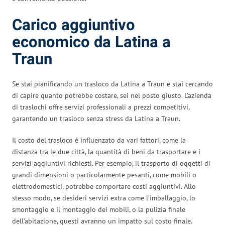
Carico aggiuntivo
economico da Latina a
Traun
Se stai pianificando un trasloco da Latina a Traun e stai cercando
di capire quanto potrebbe costare, sei nel posto giusto. L’azienda
di traslochi offre servizi professionali a prezzi competitivi,
garantendo un trasloco senza stress da Latina a Traun.
Il costo del trasloco è influenzato da vari fattori, come la
distanza tra le due città, la quantità di beni da trasportare e i
servizi aggiuntivi richiesti. Per esempio, il trasporto di oggetti di
grandi dimensioni o particolarmente pesanti, come mobili o
elettrodomestici, potrebbe comportare costi aggiuntivi. Allo
stesso modo, se desideri servizi extra come l’imballaggio, lo
smontaggio e il montaggio dei mobili, o la pulizia finale
dell’abitazione, questi avranno un impatto sul costo finale.