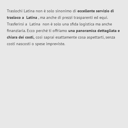
Traslochi Latina non è solo sinonimo di
eccellente
servizio di
trasloco
a
Latina
, ma anche di prezzi trasparenti ed equi.
Trasferirsi a
Latina
non è solo una sfida logistica ma anche
finanziaria. Ecco perché ti offriamo
una panoramica dettagliata e
chiara dei costi,
così saprai esattamente cosa aspettarti, senza
costi nascosti o spese impreviste.