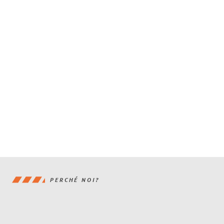
PERCHÉ NOI?