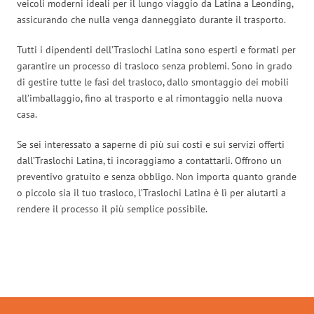
veicoli moderni ideali per il lungo viaggio da Latina a Leonding,
assicurando che nulla venga danneggiato durante il trasporto.
Tutti i dipendenti dell’Traslochi Latina sono esperti e formati per
garantire un processo di trasloco senza problemi. Sono in grado
di gestire tutte le fasi del trasloco, dallo smontaggio dei mobili
all’imballaggio, fino al trasporto e al rimontaggio nella nuova
casa.
Se sei interessato a saperne di più sui costi e sui servizi offerti
dall’Traslochi Latina, ti incoraggiamo a contattarli. Offrono un
preventivo gratuito e senza obbligo. Non importa quanto grande
o piccolo sia il tuo trasloco, l’Traslochi Latina è lì per aiutarti a
rendere il processo il più semplice possibile.
Traslochi Latina in numeri: