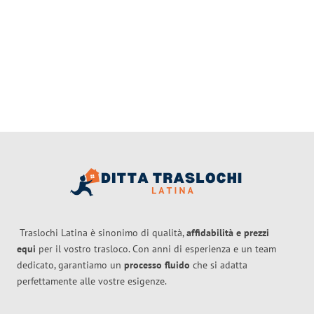
Traslochi Latina è sinonimo di qualità,
affidabilità e prezzi
equi
per il vostro trasloco. Con anni di esperienza e un team
dedicato, garantiamo un
processo fluido
che si adatta
perfettamente alle vostre esigenze.