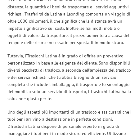
distanza, la quantità di beni da trasportare e i servizi aggiuntivi
richiesti. Trasferirsi da Latina a Leonding comporta un viaggio di
oltre 1000 chilometri, il che significa che la distanza avrà un
impatto significativo sui costi. Inoltre, se hai molti mobili o
oggetti di valore da trasportare, il prezzo aumenterà a causa del
tempo e delle risorse necessarie per spostarli in modo sicuro.
Tuttavia, l’Traslochi Latina è in grado di offrire un preventivo
personalizzato in base alle esigenze del cliente. Sono disponibili
diversi pacchetti di trasloco, a seconda dell’ampiezza del trasloco
e dei servizi richiesti. Che tu abbia bisogno di un servizio
completo che include l’imballaggio, il trasporto e lo smontaggio
dei mobili, o solo un servizio di trasporto, l’Traslochi Latina ha la
soluzione giusta per te.
Uno degli aspetti più importanti di un trasloco è assicurarsi che i
tuoi beni arrivino a destinazione in perfette condizioni.
L’Traslochi Latina dispone di personale esperto in grado di
maneggiare i tuoi beni in modo sicuro ed efficiente. Utilizzano