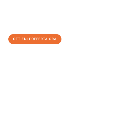
assicuratevi la vostra
offerta di trasloco per le vostre esigenze
a Latina
al miglior prezzo! Approfitta dell’occasione per
un
trasloco senza stress
e con il massimo comfort:
OTTIENI L'OFFERTA ORA