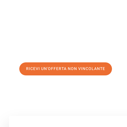
Klagenfur
Il tuo trasloco Latina Klagenfurt può essere così facile!
servizio di prima classe
e assicurati i
migliori prezzi in 
Richiedo ora la tua offerta personalizzata e fai il prim
trasloco senza stress a Klagenfurt
RICEVI UN'OFFERTA NON VINCOLANTE
100% non vincolante – Risposta garantita entro 15 minuti.