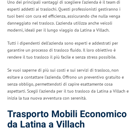
Uno dei principali vantaggi di scegliere l’azienda è il team di
esperti addetti ai traslochi. Questi professionisti gestiranno i
tuoi beni con cura ed efficienza, assicurando che nulla venga
danneggiato nel trasloco. L’azienda utilizza anche veicoli
moderni, ideali per il lungo viaggio da Latina a Villach.
Tutti i dipendenti dell’azienda sono esperti e addestrati per
garantire un processo di trasloco fluido. Il loro obiettivo è
rendere il tuo trasloco il più facile e senza stress possibile.
Se vuoi saperne di più sui costi e sui servizi di trasloco, non
esitare a contattare l’azienda. Offrono un preventivo gratuito e
senza obbligo, permettendoti di capire esattamente cosa
aspettarti. Scegli l’azienda per il tuo trasloco da Latina a Villach e
inizia la tua nuova avventura con serenità.
Trasporto Mobili Economico
da Latina a Villach