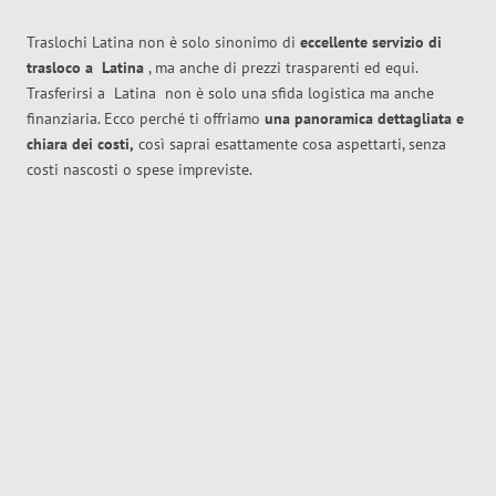
Traslochi Latina non è solo sinonimo di
eccellente
servizio di
trasloco
a
Latina
, ma anche di prezzi trasparenti ed equi.
Trasferirsi a
Latina
non è solo una sfida logistica ma anche
finanziaria. Ecco perché ti offriamo
una panoramica dettagliata e
chiara dei costi,
così saprai esattamente cosa aspettarti, senza
costi nascosti o spese impreviste.