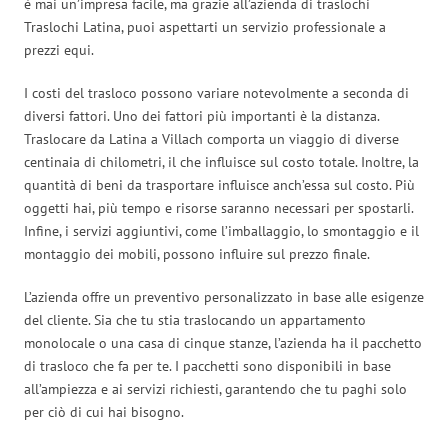
è mai un’impresa facile, ma grazie all’azienda di traslochi
Traslochi Latina, puoi aspettarti un servizio professionale a
prezzi equi.
I costi del trasloco possono variare notevolmente a seconda di
diversi fattori. Uno dei fattori più importanti è la distanza.
Traslocare da Latina a Villach comporta un viaggio di diverse
centinaia di chilometri, il che influisce sul costo totale. Inoltre, la
quantità di beni da trasportare influisce anch’essa sul costo. Più
oggetti hai, più tempo e risorse saranno necessari per spostarli.
Infine, i servizi aggiuntivi, come l’imballaggio, lo smontaggio e il
montaggio dei mobili, possono influire sul prezzo finale.
L’azienda offre un preventivo personalizzato in base alle esigenze
del cliente. Sia che tu stia traslocando un appartamento
monolocale o una casa di cinque stanze, l’azienda ha il pacchetto
di trasloco che fa per te. I pacchetti sono disponibili in base
all’ampiezza e ai servizi richiesti, garantendo che tu paghi solo
per ciò di cui hai bisogno.