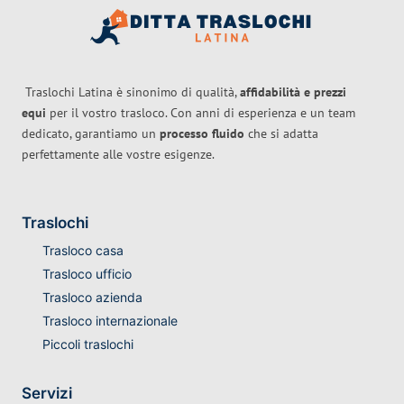
Traslochi Latina è sinonimo di qualità,
affidabilità e prezzi
equi
per il vostro trasloco. Con anni di esperienza e un team
dedicato, garantiamo un
processo fluido
che si adatta
perfettamente alle vostre esigenze.
Traslochi
Trasloco casa
Trasloco ufficio
Trasloco azienda
Trasloco internazionale
Piccoli traslochi
Servizi