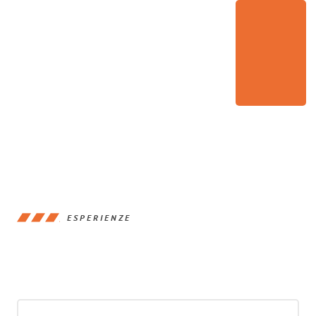
ESPERIENZE