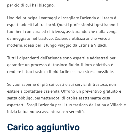
per ciò di cui hai bisogno.
Uno dei principali vantaggi di scegliere l’azienda è il team di
esperti addetti ai traslochi. Questi professionisti gestiranno i
tuoi beni con cura ed efficienza, assicurando che nulla venga
danneggiato nel trasloco. L’azienda utilizza anche veicoli
moderni, ideali per il lungo viaggio da Latina a Villach.
Tutti i dipendenti dell’azienda sono esperti e addestrati per
garantire un processo di trasloco fluido. Il loro obiettivo è
rendere il tuo trasloco il più facile e senza stress possibile.
Se vuoi saperne di più sui costi e sui servizi di trasloco, non
esitare a contattare l’azienda. Offrono un preventivo gratuito e
senza obbligo, permettendoti di capire esattamente cosa
aspettarti. Scegli l’azienda per il tuo trasloco da Latina a Villach e
inizia la tua nuova avventura con serenità.
Carico aggiuntivo