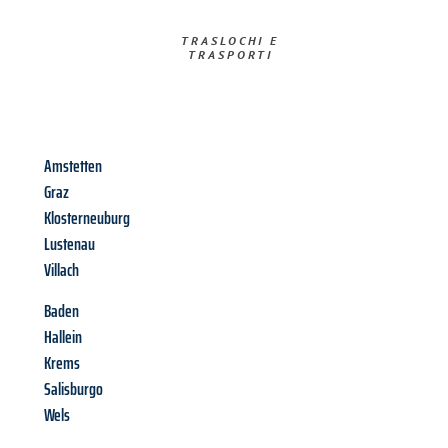
TRASLOCHI E
TRASPORTI​
Amstetten
Graz
Klosterneuburg
Lustenau
Villach
Baden
Hallein
Krems
Salisburgo
Wels