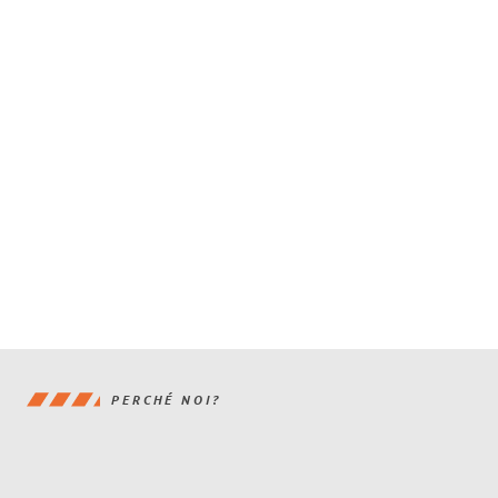
PERCHÉ NOI?