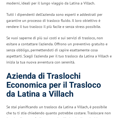
moderni, ideali per il lungo viaggio da Latina a Villach.
Tutti i dipendenti dell’azienda sono esperti e addestrati per
garantire un processo di trasloco fluido. Il loro obiettivo è
rendere il tuo trasloco il più facile e senza stress possibile.
Se vuoi saperne di più sui costi e sui servizi di trasloco, non
esitare a contattare l’azienda. Offrono un preventivo gratuito e
senza obbligo, permettendoti di capire esattamente cosa
aspettarti. Scegli l’azienda per il tuo trasloco da Latina a Villach e
inizia la tua nuova avventura con serenità.
Azienda di Traslochi
Economica per il Trasloco
da Latina a Villach
Se stai pianificando un trasloco da Latina a Villach, è possibile
che tu ti stia chiedendo quanto potrebbe costare. Traslocare non