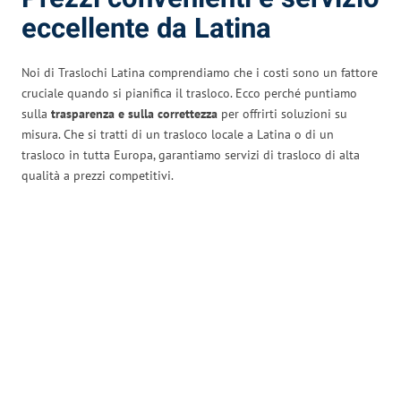
eccellente da Latina
Noi di Traslochi Latina comprendiamo che i costi sono un fattore
cruciale quando si pianifica il trasloco. Ecco perché puntiamo
sulla
trasparenza e sulla correttezza
per offrirti soluzioni su
misura. Che si tratti di un trasloco locale a Latina o di un
trasloco in tutta Europa, garantiamo servizi di trasloco di alta
qualità a prezzi competitivi.