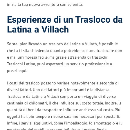
inizia la tua nuova avventura con serenità.
Esperienze di un Trasloco da
Latina a Villach
Se stai pianificando un trasloco da Latina a Villach, è possibile
che tu ti stia chiedendo quanto potrebbe costare. Traslocare non
è mai un’impresa facile, ma grazie all’azienda di traslochi
Traslochi Latina, puoi aspettarti un servizio professionale a
prezzi equi.
I costi del trasloco possono variare notevolmente a seconda di
diversi fattori. Uno dei fattori più importanti è la distanza.
Traslocare da Latina a Villach comporta un viaggio di diverse
centinaia di chilometri, il che influisce sul costo totale. Inoltre, la
quantità di beni da trasportare influisce anch’essa sul costo. Più
oggetti hai, più tempo e risorse saranno necessari per spostarli.
Infine, i servizi aggiuntivi, come l’imballaggio, lo smontaggio e il
montaggio dei mobili, possono influire sul prezzo finale.