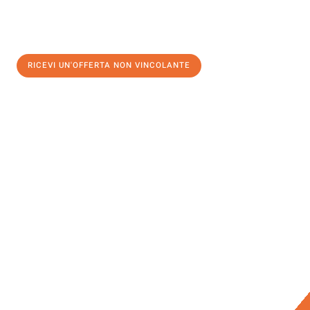
RICEVI UN'OFFERTA NON VINCOLANTE