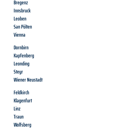
Bregenz
Innsbruck
Leoben
San Pölten
Vienna
Dornbirn
Kapfenberg
Leonding
Steyr
Wiener Neustadt
Feldkirch
Klagenfurt
Linz
Traun
Wolfsberg