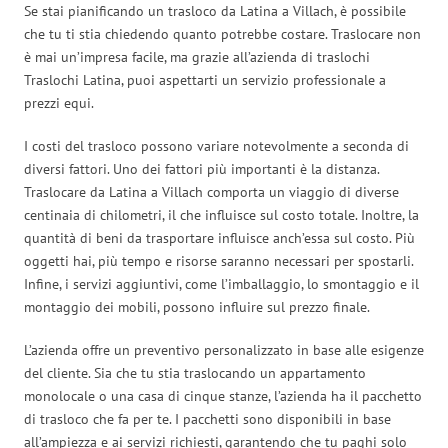
Se stai pianificando un trasloco da Latina a Villach, è possibile
che tu ti stia chiedendo quanto potrebbe costare. Traslocare non
è mai un’impresa facile, ma grazie all’azienda di traslochi
Traslochi Latina, puoi aspettarti un servizio professionale a
prezzi equi.
I costi del trasloco possono variare notevolmente a seconda di
diversi fattori. Uno dei fattori più importanti è la distanza.
Traslocare da Latina a Villach comporta un viaggio di diverse
centinaia di chilometri, il che influisce sul costo totale. Inoltre, la
quantità di beni da trasportare influisce anch’essa sul costo. Più
oggetti hai, più tempo e risorse saranno necessari per spostarli.
Infine, i servizi aggiuntivi, come l’imballaggio, lo smontaggio e il
montaggio dei mobili, possono influire sul prezzo finale.
L’azienda offre un preventivo personalizzato in base alle esigenze
del cliente. Sia che tu stia traslocando un appartamento
monolocale o una casa di cinque stanze, l’azienda ha il pacchetto
di trasloco che fa per te. I pacchetti sono disponibili in base
all’ampiezza e ai servizi richiesti, garantendo che tu paghi solo