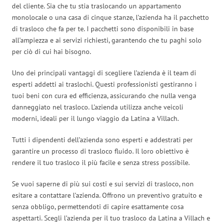
del cliente. Sia che tu stia traslocando un appartamento
monolocale o una casa di cinque stanze, l’azienda ha il pacchetto
di trasloco che fa per te. I pacchetti sono disponibili in base
all’ampiezza e ai servizi richiesti, garantendo che tu paghi solo
per ciò di cui hai bisogno.
Uno dei principali vantaggi di scegliere l’azienda è il team di
esperti addetti ai traslochi. Questi professionisti gestiranno i
tuoi beni con cura ed efficienza, assicurando che nulla venga
danneggiato nel trasloco. L’azienda utilizza anche veicoli
moderni, ideali per il lungo viaggio da Latina a Villach.
Tutti i dipendenti dell’azienda sono esperti e addestrati per
garantire un processo di trasloco fluido. Il loro obiettivo è
rendere il tuo trasloco il più facile e senza stress possibile.
Se vuoi saperne di più sui costi e sui servizi di trasloco, non
esitare a contattare l’azienda. Offrono un preventivo gratuito e
senza obbligo, permettendoti di capire esattamente cosa
aspettarti. Scegli l’azienda per il tuo trasloco da Latina a Villach e