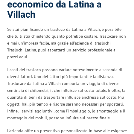
economico da Latina a
Villach
Se stai pianificando un trasloco da Latina a Villach, è possibile
che tu ti stia chiedendo quanto potrebbe costare. Traslocare non
è mai un’impresa facile, ma grazie all’azienda di traslochi
Traslochi Latina, puoi aspettarti un servizio professionale a
prezzi equi.
I costi del trasloco possono variare notevolmente a seconda di
diversi fattori. Uno dei fattori più importanti è la distanza.
Traslocare da Latina a Villach comporta un viaggio di diverse
centinaia di chilometri, il che influisce sul costo totale. Inoltre, la
quantità di beni da trasportare influisce anch’essa sul costo. Più
oggetti hai, più tempo e risorse saranno necessari per spostarli.
Infine, i servizi aggiuntivi, come l’imballaggio, lo smontaggio e il
montaggio dei mobili, possono influire sul prezzo finale.
L’azienda offre un preventivo personalizzato in base alle esigenze