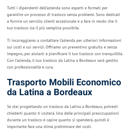
Tutti i dipendenti dell’azienda sono esperti e formati per
garantire un processo di trasloco senza problemi. Sono dedicati
a fornire un servizio clienti eccezionale e a fare in modo che il
tuo trasloco sia il più semplice possibile.
Ti incoraggiamo a contattare l’azienda per ulteriori informazioni
sui costi e sui servizi. Offriamo un preventivo gratuito e senza
impegno, per aiutarti a pianificare il tuo trasloco con tranquillità.
Con l’azienda, il tuo trasloco da Latina a Bordeaux sarà gestito
con professionalità e cura.
Trasporto Mobili Economico
da Latina a Bordeaux
Se stai progettando un trasloco da Latina a Bordeaux, potresti
chiederti quanto ti costerà. Una delle principali preoccupazioni
durante un trasloco è capire quanto si spenderà, quindi è
importante fare una stima preliminare dei costi.