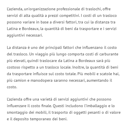
L’azienda, un’organizzazione professionale di traslochi, offre
servizi di alta qualità a prezzi competitivi. I costi di un trasloco
possono variare in base a diversi fattori, tra cui la distanza tra
Latina e Bordeaux, la quantità di beni da trasportare e i servizi
aggiuntivi necessari.
La distanza è uno dei principali fattori che influenzano il costo
del trasloco. Un viaggio più lungo comporta costi di carburante
più elevati, quindi traslocare da Latina a Bordeaux sarà più
costoso rispetto a un trasloco locale. Inoltre, la quantità di beni
da trasportare influisce sul costo totale. Più mobili e scatole hai,
più camion e manodopera saranno necessari, aumentando il
costo.
L’azienda offre una varietà di servizi aggiuntivi che possono
influenzare il costo finale. Questi includono l’imballaggio e lo
smontaggio dei mobili, il trasporto di oggetti pesanti o di valore
e il deposito temporaneo dei beni.