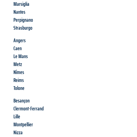
Marsiglia
Nantes
Perpignano
Strasburgo
Angers
Caen
Le Mans
Metz
Nîmes
Reims
Tolone
Besançon
Clermont-Ferrand
Lille
Montpellier
Nizza