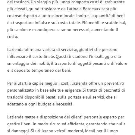
del trasloco. Un viaggio più lungo comporta costi di carburante
più elevati, quindi traslocare da Latina a Bordeaux sarà più
costoso rispetto a un trasloco locale. Inoltre, la quantità di beni
da trasportare influisce sul costo totale. Più mobili e scatole hai,
più camion e manodopera saranno necessari, aumentando il
costo.
L’azienda offre una varietà di servizi aggiuntivi che possono
influenzare il costo finale. Questi includono l’imballaggio e lo
smontaggio dei mobili, il trasporto di oggetti pesanti o di valore
e il deposito temporaneo dei beni.
Per aiutarti a capire meglio i costi, l’azienda offre un preventivo
personalizzato in base alle tue esigenze. Si tratta di pacchetti di
traslochi disponibili basati sulla portata e sui servizi, che si
adattano a ogni budget e necessità.
L’azienda mette a disposizione dei clienti personale esperto per
gestire i beni in modo sicuro ed efficiente, garantendo che nulla
si danneggi. Si utilizzano veicoli moderni, ideali per il lungo