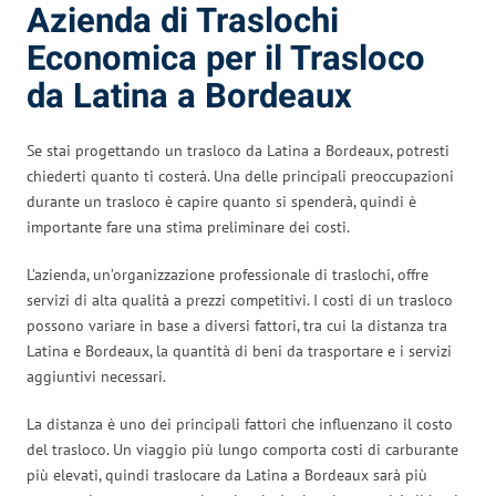
Azienda di Traslochi
Economica per il Trasloco
da Latina a Bordeaux
Se stai progettando un trasloco da Latina a Bordeaux, potresti
chiederti quanto ti costerà. Una delle principali preoccupazioni
durante un trasloco è capire quanto si spenderà, quindi è
importante fare una stima preliminare dei costi.
L’azienda, un’organizzazione professionale di traslochi, offre
servizi di alta qualità a prezzi competitivi. I costi di un trasloco
possono variare in base a diversi fattori, tra cui la distanza tra
Latina e Bordeaux, la quantità di beni da trasportare e i servizi
aggiuntivi necessari.
La distanza è uno dei principali fattori che influenzano il costo
del trasloco. Un viaggio più lungo comporta costi di carburante
più elevati, quindi traslocare da Latina a Bordeaux sarà più