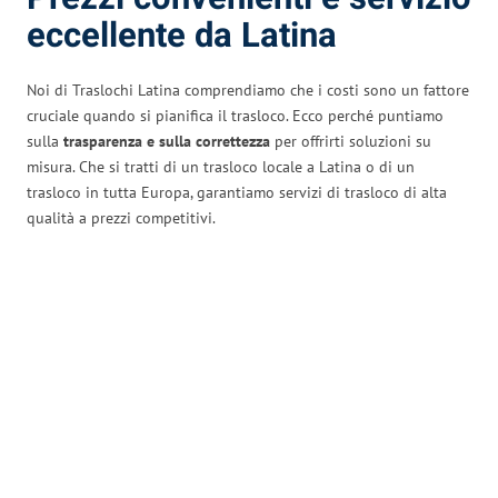
eccellente da Latina
Noi di Traslochi Latina comprendiamo che i costi sono un fattore
cruciale quando si pianifica il trasloco. Ecco perché puntiamo
sulla
trasparenza e sulla correttezza
per offrirti soluzioni su
misura. Che si tratti di un trasloco locale a Latina o di un
trasloco in tutta Europa, garantiamo servizi di trasloco di alta
qualità a prezzi competitivi.