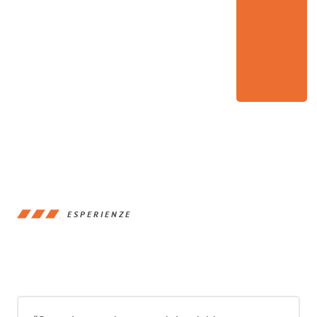
ESPERIENZE