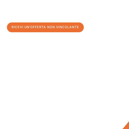
RICEVI UN'OFFERTA NON VINCOLANTE