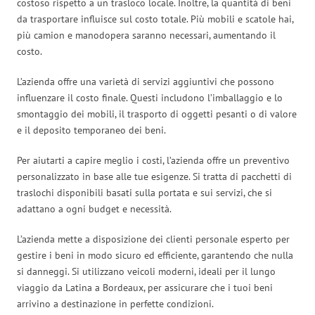
costoso rispetto a un trasloco locale. Inoltre, la quantità di beni
da trasportare influisce sul costo totale. Più mobili e scatole hai,
più camion e manodopera saranno necessari, aumentando il
costo.
L’azienda offre una varietà di servizi aggiuntivi che possono
influenzare il costo finale. Questi includono l’imballaggio e lo
smontaggio dei mobili, il trasporto di oggetti pesanti o di valore
e il deposito temporaneo dei beni.
Per aiutarti a capire meglio i costi, l’azienda offre un preventivo
personalizzato in base alle tue esigenze. Si tratta di pacchetti di
traslochi disponibili basati sulla portata e sui servizi, che si
adattano a ogni budget e necessità.
L’azienda mette a disposizione dei clienti personale esperto per
gestire i beni in modo sicuro ed efficiente, garantendo che nulla
si danneggi. Si utilizzano veicoli moderni, ideali per il lungo
viaggio da Latina a Bordeaux, per assicurare che i tuoi beni
arrivino a destinazione in perfette condizioni.