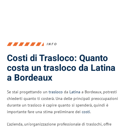
INFO
Costi di Trasloco: Quanto
costa un trasloco da Latina
a Bordeaux
Se stai progettando un
trasloco
da
Latina
a Bordeaux, potresti
chiederti quanto ti costerà. Una delle principali preoccupazioni
durante un trasloco è capire quanto si spenderà, quindi è
importante fare una stima preliminare dei
costi
.
L’azienda, un’organizzazione professionale di traslochi, offre