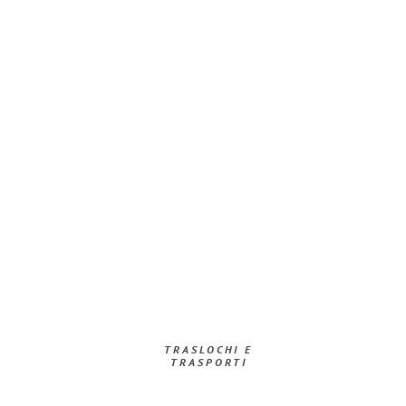
TRASLOCHI E
TRASPORTI​