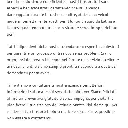
beni in modo sicuro ed efficiente. I nostri traslocatori sono
esperti e ben addestrati, garantendo che nulla venga
danneggiato durante il trasloco. Inoltre, utilizziamo veicoli
moderni perfettamente adatti per il lungo viaggio da Latina a
Nantes, garantendo un trasporto sicuro e senza intoppi dei tuoi
beni.
Tutti i dipendenti della nostra azienda sono esperti e addestrati
per garantire un processo di trasloco senza problemi. Siamo
orgogliosi del nostro impegno nel fornire un servizio eccellente
ai nostri clienti e siamo sempre pronti a rispondere a qualsiasi
domanda tu possa avere.
Ti invitiamo a contattare la nostra azienda per ulteriori
informazioni sui costi e sui servizi che offriamo. Siamo felici di
offrire un preventivo gratuito e senza impegno, per aiutarti a
pianificare il tuo trasloco da Latina a Nantes. Noi siamo qui per
rendere il tuo trasloco il più semplice e senza stress possibile.
Non esitare a contattarci!