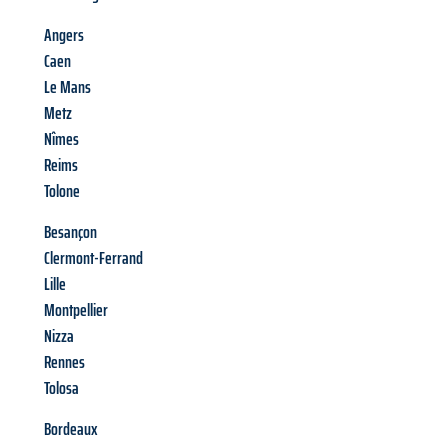
Angers
Caen
Le Mans
Metz
Nîmes
Reims
Tolone
Besançon
Clermont-Ferrand
Lille
Montpellier
Nizza
Rennes
Tolosa
Bordeaux