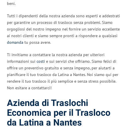
beni.
Tutti i dipendenti della nostra azienda sono esperti e addestrati
per garantire un processo di trasloco senza problemi. Siamo
orgogliosi del nostro impegno nel fornire un servizio eccellente
ai nostri clienti e siamo sempre pronti a rispondere a qualsiasi
domanda
tu possa avere.
Ti invitiamo a contattare la nostra azienda per ulteriori
informazioni sui
costi
e sui servizi che offriamo. Siamo felici di
offrire un preventivo gratuito e senza impegno, per aiutarti a
pianificare il tuo trasloco da Latina a Nantes. Noi siamo qui per
rendere il tuo trasloco il più semplice e senza stress possibile.
Non esitare a contattarci!
Azienda di Traslochi
Economica per il Trasloco
da Latina a Nantes