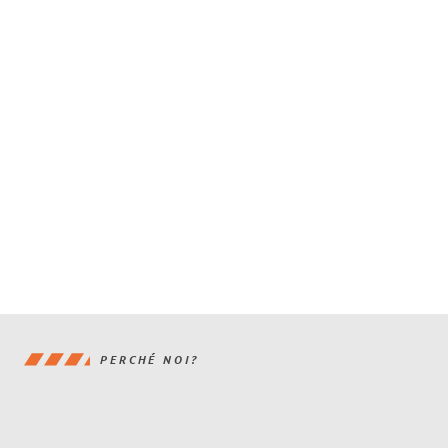
PERCHÉ NOI?