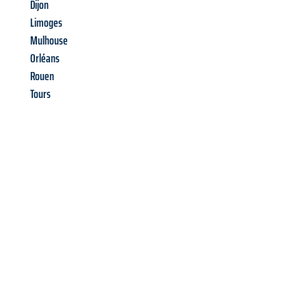
Dijon
Limoges
Mulhouse
Orléans
Rouen
Tours
Richiedi ora la tua
offerta
al
miglior
prezzo !
Inviateci adesso la vostra richiesta non vincolante e
assicuratevi la vostra
offerta di trasloco per le vostre esigenze
a Latina
al miglior prezzo! Approfitta dell’occasione per