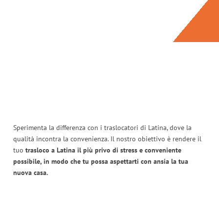
Sperimenta la differenza con i traslocatori di Latina, dove la
qualità incontra la convenienza. Il nostro obiettivo è rendere il
tuo
trasloco a Latina il più privo di stress e conveniente
possibile, in modo che tu possa aspettarti con ansia la tua
nuova casa.