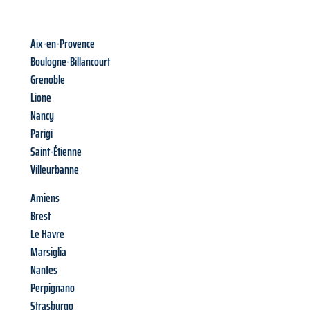
Aix-en-Provence
Boulogne-Billancourt
Grenoble
Lione
Nancy
Parigi
Saint-Étienne
Villeurbanne
Amiens
Brest
Le Havre
Marsiglia
Nantes
Perpignano
Strasburgo