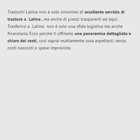
Traslochi Latina non è solo sinonimo di
eccellente
servizio di
trasloco
a
Latina
, ma anche di prezzi trasparenti ed equi.
Trasferirsi a
Latina
non è solo una sfida logistica ma anche
finanziaria. Ecco perché ti offriamo
una panoramica dettagliata e
chiara dei costi,
così saprai esattamente cosa aspettarti, senza
costi nascosti o spese impreviste.