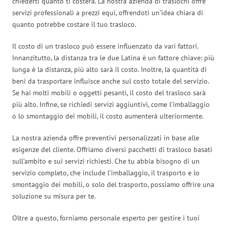
chiederti quanto ti costerà. La nostra azienda di traslochi offre
servizi professionali a prezzi equi, offrendoti un’idea chiara di
quanto potrebbe costare il tuo trasloco.
Il costo di un trasloco può essere influenzato da vari fattori.
Innanzitutto, la distanza tra le due Latina è un fattore chiave: più
lunga è la distanza, più alto sarà il costo. Inoltre, la quantità di
beni da trasportare influisce anche sul costo totale del servizio.
Se hai molti mobili o oggetti pesanti, il costo del trasloco sarà
più alto. Infine, se richiedi servizi aggiuntivi, come l’imballaggio
o lo smontaggio dei mobili, il costo aumenterà ulteriormente.
La nostra azienda offre preventivi personalizzati in base alle
esigenze del cliente. Offriamo diversi pacchetti di trasloco basati
sull’ambito e sui servizi richiesti. Che tu abbia bisogno di un
servizio completo, che include l’imballaggio, il trasporto e lo
smontaggio dei mobili, o solo del trasporto, possiamo offrire una
soluzione su misura per te.
Oltre a questo, forniamo personale esperto per gestire i tuoi