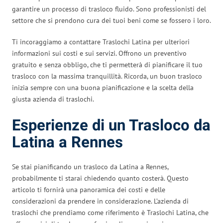
garantire un processo di trasloco fluido. Sono professionisti del
settore che si prendono cura dei tuoi beni come se fossero i loro.
Ti incoraggiamo a contattare Traslochi Latina per ulteriori
informazioni sui costi e sui servizi. Offrono un preventivo
gratuito e senza obbligo, che ti permetterà di pianificare il tuo
trasloco con la massima tranquillità. Ricorda, un buon trasloco
inizia sempre con una buona pianificazione e la scelta della
giusta azienda di traslochi.
Esperienze di un Trasloco da
Latina a Rennes
Se stai pianificando un trasloco da Latina a Rennes,
probabilmente ti starai chiedendo quanto costerà. Questo
articolo ti fornirà una panoramica dei costi e delle
considerazioni da prendere in considerazione. L’azienda di
traslochi che prendiamo come riferimento è Traslochi Latina, che