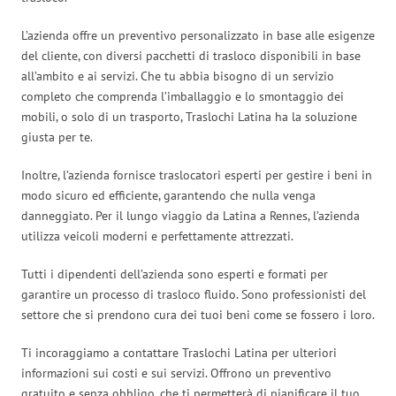
L’azienda offre un preventivo personalizzato in base alle esigenze
del cliente, con diversi pacchetti di trasloco disponibili in base
all’ambito e ai servizi. Che tu abbia bisogno di un servizio
completo che comprenda l’imballaggio e lo smontaggio dei
mobili, o solo di un trasporto, Traslochi Latina ha la soluzione
giusta per te.
Inoltre, l’azienda fornisce traslocatori esperti per gestire i beni in
modo sicuro ed efficiente, garantendo che nulla venga
danneggiato. Per il lungo viaggio da Latina a Rennes, l’azienda
utilizza veicoli moderni e perfettamente attrezzati.
Tutti i dipendenti dell’azienda sono esperti e formati per
garantire un processo di trasloco fluido. Sono professionisti del
settore che si prendono cura dei tuoi beni come se fossero i loro.
Ti incoraggiamo a contattare Traslochi Latina per ulteriori
informazioni sui costi e sui servizi. Offrono un preventivo
gratuito e senza obbligo, che ti permetterà di pianificare il tuo