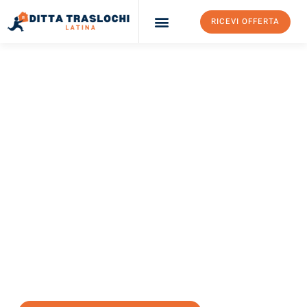
RICEVI OFFERTA
Ditta Traslochi Latina
Servizi Traslochi Latina
Costi e prezzi
TRASLOCHI LATINA
Traslochi Latina
Rennes
Il tuo trasloco Latina Rennes può essere così facile! Sperimenta
il nostro
servizio di prima classe
e assicurati i
migliori prezzi in
Latina
.
Richiedo ora la tua offerta personalizzata e fai il primo passo
verso un trasloco senza stress a Rennes