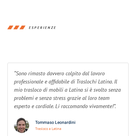
ESPERIENZE
“Sono rimasto davvero colpito dal lavoro
professionale e affidabile di Traslochi Latina. Il
mio trasloco di mobili a Latina si è svolto senza
problemi e senza stress grazie al loro team
esperto e cordiale. Li raccomando vivamente!”.
Tommaso Leonardini
Trasloco a Latina