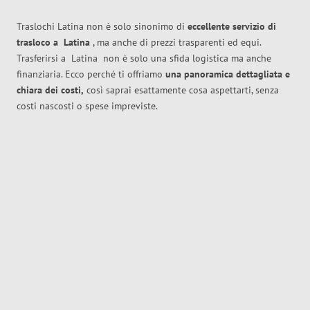
Traslochi Latina non è solo sinonimo di
eccellente
servizio di
trasloco
a
Latina
, ma anche di prezzi trasparenti ed equi.
Trasferirsi a
Latina
non è solo una sfida logistica ma anche
finanziaria. Ecco perché ti offriamo
una panoramica dettagliata e
chiara dei costi,
così saprai esattamente cosa aspettarti, senza
costi nascosti o spese impreviste.