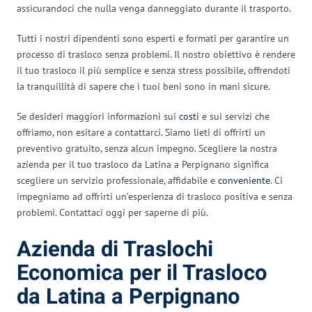
assicurandoci che nulla venga danneggiato durante il trasporto.
Tutti i nostri dipendenti sono esperti e formati per garantire un
processo di trasloco senza problemi. Il nostro obiettivo è rendere
il tuo trasloco il più semplice e senza stress possibile, offrendoti
la tranquillità di sapere che i tuoi beni sono in mani sicure.
Se desideri maggiori informazioni sui
costi
e sui servizi che
offriamo, non esitare a contattarci. Siamo lieti di offrirti un
preventivo gratuito, senza alcun impegno. Scegliere la nostra
azienda per il tuo trasloco da Latina a Perpignano significa
scegliere un servizio professionale, affidabile e
conveniente
. Ci
impegniamo ad offrirti un’esperienza di trasloco positiva e senza
problemi. Contattaci oggi per saperne di più.
Azienda di Traslochi
Economica per il Trasloco
da Latina a Perpignano