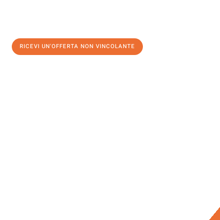
RICEVI UN'OFFERTA NON VINCOLANTE