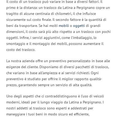
Il costo di un trasloco può variare in base a diversi fattori. Il
primo è la distanza: un trasloco da Latina a Perpignano copre un
tragitto di alcune centinaia di chilometri, il che influisce
sicuramente sul costo finale. Il secondo fattore è la quantità di
beni da trasportare. Se hai molti
mobili
o
oggetti
di grandi
dimensioni, il costo sarà più alto rispetto a un trasloco con pochi
oggetti. Infine, i servizi aggiuntivi, come l’imballaggio, lo
smontaggio e il montaggio dei mobili, possono aumentare il
costo del trasloco.
La nostra azienda offre un preventivo personalizzato in base alle
esigenze del cliente. Disponiamo di diversi pacchetti di trasloco,
che variano in base all’ampiezza e ai servizi richiesti. Ogni
preventivo è studiato per offrire il miglior rapporto qualità-
prezzo, garantendo sempre un servizio di alta qualità.
Uno degli aspetti che ci contraddistinguono è l’uso di veicoli
moderni, ideali per il lungo viaggio da Latina a Perpignano. I
nostri addetti al trasloco sono esperti e addestrati per
maneggiare i tuoi beni in modo sicuro ed efficiente,