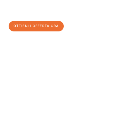
un
trasloco senza stress
e con il massimo comfort:
OTTIENI L'OFFERTA ORA