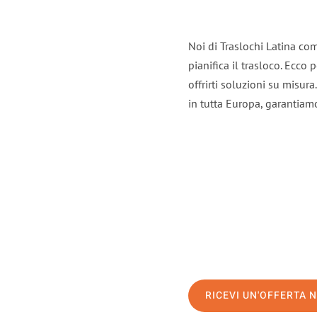
Noi di Traslochi Latina co
pianifica il trasloco. Ecco
offrirti soluzioni su misura
in tutta Europa, garantiamo 
RICEVI UN'OFFERTA 