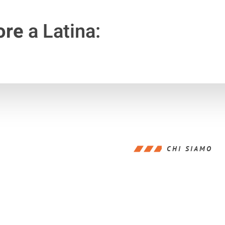
ore
a Latina:
CHI SIAMO