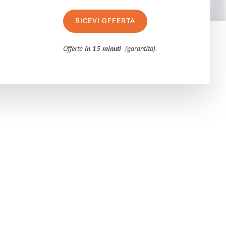
RICEVI OFFERTA
Offerta
in 15 minuti
(garantita).