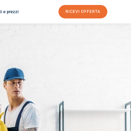
i e prezzi
RICEVI OFFERTA