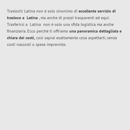
Traslochi Latina non è solo sinonimo di
eccellente
servizio di
trasloco
a
Latina
, ma anche di prezzi trasparenti ed equi.
Trasferirsi a
Latina
non è solo una sfida logistica ma anche
finanziaria. Ecco perché ti offriamo
una panoramica dettagliata e
chiara dei costi,
così saprai esattamente cosa aspettarti, senza
costi nascosti o spese impreviste.