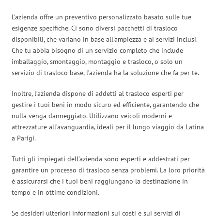
L’azienda offre un preventivo personalizzato basato sulle tue
esigenze specifiche. Ci sono diversi pacchetti di trasloco
disponibili, che variano in base all’ampiezza e ai servizi inclusi.
Che tu abbia bisogno di un servizio completo che include
imballaggio, smontaggio, montaggio e trasloco, o solo un
servizio di trasloco base, l’azienda ha la soluzione che fa per te.
Inoltre, l’azienda dispone di addetti al trasloco esperti per
gestire i tuoi beni in modo sicuro ed efficiente, garantendo che
nulla venga danneggiato. Utilizzano veicoli moderni e
attrezzature all’avanguardia, ideali per il lungo viaggio da Latina
a Parigi.
Tutti gli impiegati dell’azienda sono esperti e addestrati per
garantire un processo di trasloco senza problemi. La loro priorità
è assicurarsi che i tuoi beni raggiungano la destinazione in
tempo e in ottime condizioni.
Se desideri ulteriori informazioni sui costi e sui servizi di