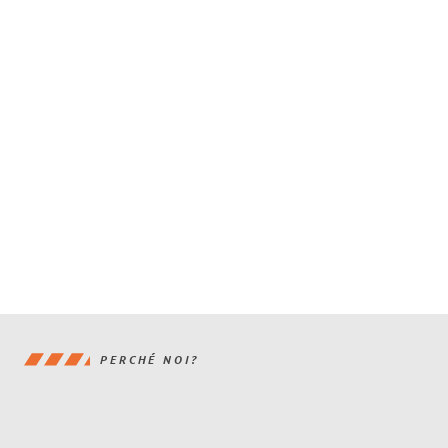
PERCHÉ NOI?