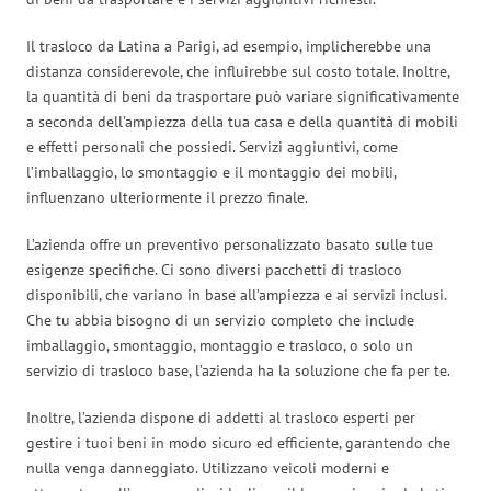
Il trasloco da Latina a Parigi, ad esempio, implicherebbe una
distanza considerevole, che influirebbe sul costo totale. Inoltre,
la quantità di beni da trasportare può variare significativamente
a seconda dell’ampiezza della tua casa e della quantità di mobili
e effetti personali che possiedi. Servizi aggiuntivi, come
l’imballaggio, lo smontaggio e il montaggio dei mobili,
influenzano ulteriormente il prezzo finale.
L’azienda offre un preventivo personalizzato basato sulle tue
esigenze specifiche. Ci sono diversi pacchetti di trasloco
disponibili, che variano in base all’ampiezza e ai servizi inclusi.
Che tu abbia bisogno di un servizio completo che include
imballaggio, smontaggio, montaggio e trasloco, o solo un
servizio di trasloco base, l’azienda ha la soluzione che fa per te.
Inoltre, l’azienda dispone di addetti al trasloco esperti per
gestire i tuoi beni in modo sicuro ed efficiente, garantendo che
nulla venga danneggiato. Utilizzano veicoli moderni e