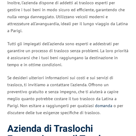
Inoltre, l’azienda dispone di addetti al trasloco esperti per
gestire i tuoi beni in modo sicuro ed efficiente, garantendo che
nulla venga danneggiato. Utilizzano veicoli moderni e
attrezzature all’avanguardia, ideali per il lungo viaggio da Latina
a Parigi.
Tutti gli impiegati dell’azienda sono esperti e addestrati per
garantire un processo di trasloco senza problemi. La loro priorità
è assicurarsi che i tuoi beni raggiungano la destinazione in
tempo e in ottime condizioni.
Se desideri ulteriori informazioni sui costi e sui servizi di
trasloco, ti invitiamo a contattare l’azienda. Offrono un
preventivo gratuito e senza impegno, che ti aiuterà a capire
meglio quanto potrebbe costare il tuo trasloco da Latina a
Parigi. Non esitare a raggiungerli per qualsiasi
domanda
o per
discutere delle tue esigenze specifiche di trasloco.
Azienda di Traslochi