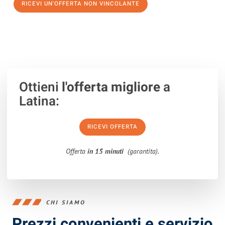
RICEVI UN'OFFERTA NON VINCOLANTE
100% non vincolante – Risposta garantita entro 15 minuti.
Ottieni
l'offerta migliore
a
Latina:
RICEVI OFFERTA
Offerta
in 15 minuti
(garantita).
CHI SIAMO
Prezzi convenienti e servizio