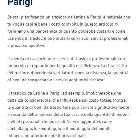
Parigi
Se stai pianificando un trasloco da Latina a Parigi, è naturale che
tu voglia capire bene i costi coinvolti. In questo articolo, ti
forniremo una panoramica di quanto potrebbe costarti e come
l’azienda di traslochi può aiutarti con i suoi servizi professionali
a prezzi competitivi.
L’azienda di traslochi offre servizi di trasloco professionali, con
un occhio di riguardo per la qualità e l’efficienza. La cifra esatta
del trasloco dipende da vari fattori come la distanza, la quantità
di beni da trasportare e i servizi aggiuntivi richiesti.
Il trasloco da Latina a Parigi, ad esempio, implicherebbe una
distanza considerevole, che influirebbe sul costo totale. Inoltre,
la quantità di beni da trasportare può variare significativamente
a seconda dell’ampiezza della tua casa e della quantità di mobili
e effetti personali che possiedi. Servizi aggiuntivi, come
l’imballaggio, lo smontaggio e il montaggio dei mobili,
influenzano ulteriormente il prezzo finale.