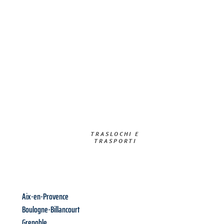
TRASLOCHI E
TRASPORTI​
Aix-en-Provence
Boulogne-Billancourt
Grenoble