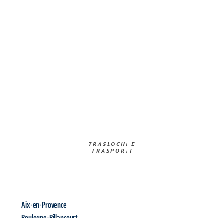
TRASLOCHI E
TRASPORTI​
Aix-en-Provence
Boulogne-Billancourt