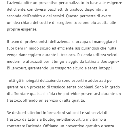
L’azienda offre un preventivo personalizzato in base alle esigenze
del cliente, con diversi pacchetti di trasloco disponibili a
seconda dell’ambito e dei servizi. Questo permette di avere
un’idea chiara dei costi e di scegliere l’opzione più adatta alle
proprie esigenze.
Il team di professionisti dell’azienda si occupa di maneggiare i
tuoi beni in modo sicuro ed efficiente, assicurandosi che nulla
venga danneggiato durante il trasloco. L’azienda utilizza veicoli
moderni e attrezzati per il lungo viaggio da Latina a Boulogne-
Billancourt, garantendo un trasporto sicuro e senza intoppi.
Tutti gli impiegati dell’azienda sono esperti e addestrati per
garantire un processo di trasloco senza problemi. Sono in grado
di affrontare qualsiasi sfida che potrebbe presentarsi durante un
trasloco, offrendo un servizio di alta qualità.
Se desideri ulteriori informazioni sui costi e sui servizi di
trasloco da Latina a Boulogne-Billancourt, ti invitiamo a
contattare l’azienda. Offriamo un preventivo gratuito e senza