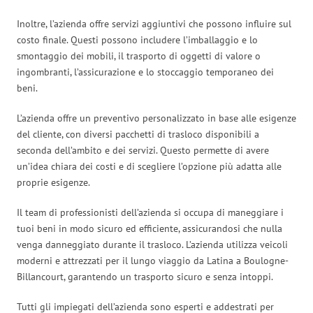
Inoltre, l’azienda offre servizi aggiuntivi che possono influire sul
costo finale. Questi possono includere l’imballaggio e lo
smontaggio dei mobili, il trasporto di oggetti di valore o
ingombranti, l’assicurazione e lo stoccaggio temporaneo dei
beni.
L’azienda offre un preventivo personalizzato in base alle esigenze
del cliente, con diversi pacchetti di trasloco disponibili a
seconda dell’ambito e dei servizi. Questo permette di avere
un’idea chiara dei costi e di scegliere l’opzione più adatta alle
proprie esigenze.
Il team di professionisti dell’azienda si occupa di maneggiare i
tuoi beni in modo sicuro ed efficiente, assicurandosi che nulla
venga danneggiato durante il trasloco. L’azienda utilizza veicoli
moderni e attrezzati per il lungo viaggio da Latina a Boulogne-
Billancourt, garantendo un trasporto sicuro e senza intoppi.
Tutti gli impiegati dell’azienda sono esperti e addestrati per