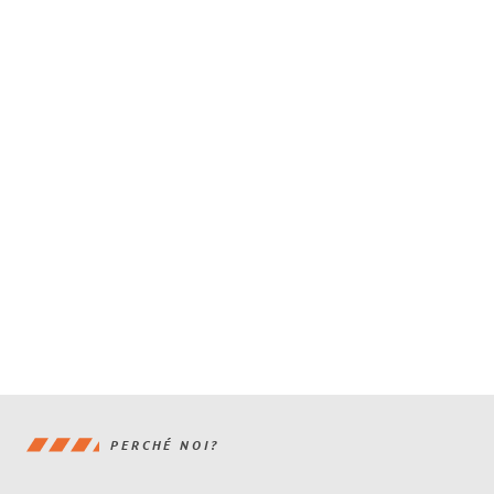
PERCHÉ NOI?