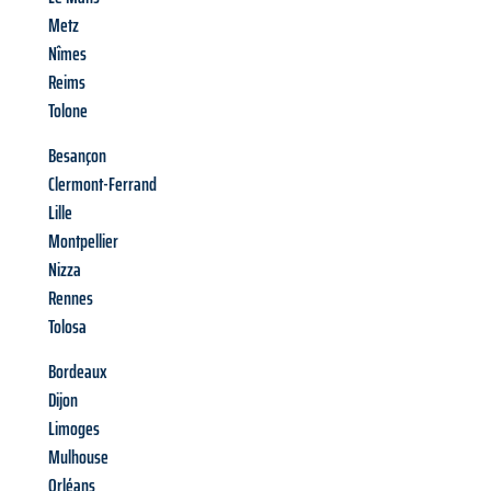
Metz
Nîmes
Reims
Tolone
Besançon
Clermont-Ferrand
Lille
Montpellier
Nizza
Rennes
Tolosa
Bordeaux
Dijon
Limoges
Mulhouse
Orléans