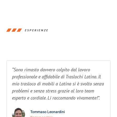
ESPERIENZE
“Sono rimasto davvero colpito dal lavoro
professionale e affidabile di Traslochi Latina. Il
mio trasloco di mobili a Latina si è svolto senza
problemi e senza stress grazie al loro team
esperto e cordiale. Li raccomando vivamente!”.
Tommaso Leonardini