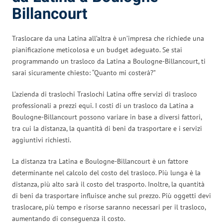
Billancourt
Traslocare da una Latina all’altra è un’impresa che richiede una
pianificazione meticolosa e un budget adeguato. Se stai
programmando un trasloco da Latina a Boulogne-Billancourt, ti
sarai sicuramente chiesto: “Quanto mi costerà?”
L’azienda di traslochi Traslochi Latina offre servizi di trasloco
professionali a prezzi equi. I costi di un trasloco da Latina a
Boulogne-Billancourt possono variare in base a diversi fattori,
tra cui la distanza, la quantità di beni da trasportare e i servizi
aggiuntivi richiesti.
La distanza tra Latina e Boulogne-Billancourt è un fattore
determinante nel calcolo del costo del trasloco. Più lunga è la
distanza, più alto sarà il costo del trasporto. Inoltre, la quantità
di beni da trasportare influisce anche sul prezzo. Più oggetti devi
traslocare, più tempo e risorse saranno necessari per il trasloco,
aumentando di conseguenza il costo.