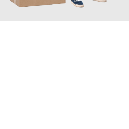
INFORMATI ORA
Scopri con Traslochi Latina quanto può essere
facile e senza
stress il tuo trasloco a Latina
. Il nostro team di esperti è pronto
ad assicurarti una transizione senza intoppi nella tua nuova
casa.
Ottieni subito
un'offerta non vincolante
e
risparmia € 100: