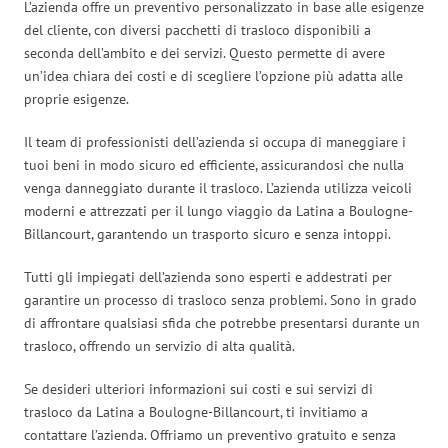
L’azienda offre un preventivo personalizzato in base alle esigenze
del cliente, con diversi pacchetti di trasloco disponibili a
seconda dell’ambito e dei servizi. Questo permette di avere
un’idea chiara dei costi e di scegliere l’opzione più adatta alle
proprie esigenze.
Il team di professionisti dell’azienda si occupa di maneggiare i
tuoi beni in modo sicuro ed efficiente, assicurandosi che nulla
venga danneggiato durante il trasloco. L’azienda utilizza veicoli
moderni e attrezzati per il lungo viaggio da Latina a Boulogne-
Billancourt, garantendo un trasporto sicuro e senza intoppi.
Tutti gli impiegati dell’azienda sono esperti e addestrati per
garantire un processo di trasloco senza problemi. Sono in grado
di affrontare qualsiasi sfida che potrebbe presentarsi durante un
trasloco, offrendo un servizio di alta qualità.
Se desideri ulteriori informazioni sui costi e sui servizi di
trasloco da Latina a Boulogne-Billancourt, ti invitiamo a
contattare l’azienda. Offriamo un preventivo gratuito e senza