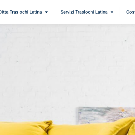
Ditta Traslochi Latina
Servizi Traslochi Latina
Cost