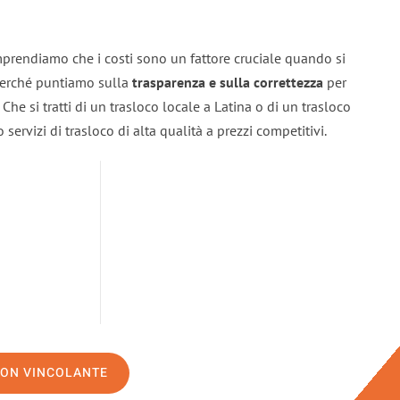
mprendiamo che i costi sono un fattore cruciale quando si
 perché puntiamo sulla
trasparenza e sulla correttezza
per
. Che si tratti di un trasloco locale a Latina o di un trasloco
servizi di trasloco di alta qualità a prezzi competitivi.
NON VINCOLANTE