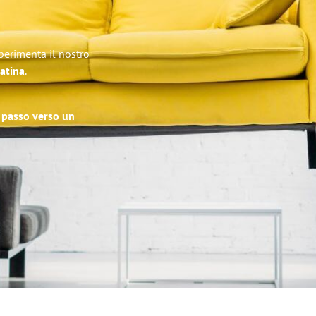
Sperimenta il nostro
Latina
.
o passo verso un