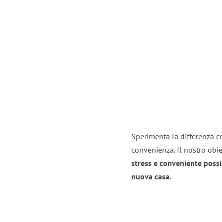
Sperimenta la differenza con
convenienza. Il nostro obie
stress e conveniente possi
nuova casa.