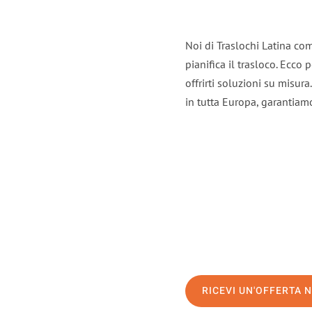
Noi di Traslochi Latina co
pianifica il trasloco. Ecco
offrirti soluzioni su misura
in tutta Europa, garantiamo 
RICEVI UN'OFFERTA 