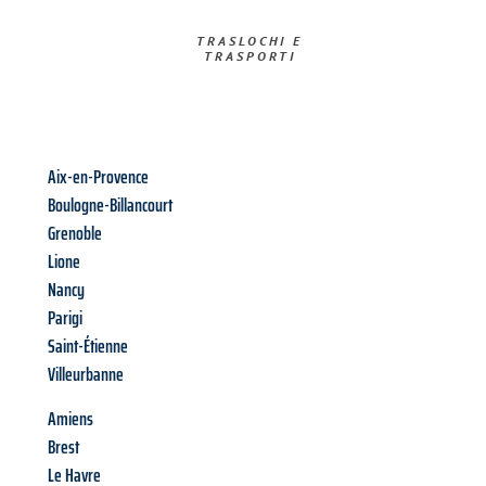
TRASLOCHI E
TRASPORTI​
Aix-en-Provence
Boulogne-Billancourt
Grenoble
Lione
Nancy
Parigi
Saint-Étienne
Villeurbanne
Amiens
Brest
Le Havre