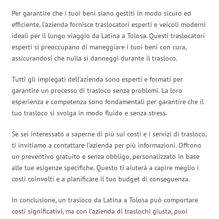
Per garantire che i tuoi beni siano gestiti in modo sicuro ed
efficiente, l’azienda fornisce traslocatori esperti e veicoli moderni
ideali per il lungo viaggio da Latina a Tolosa. Questi traslocatori
esperti si preoccupano di maneggiare i tuoi beni con cura,
assicurandosi che nulla si danneggi durante il trasloco.
Tutti gli impiegati dell’azienda sono esperti e formati per
garantire un processo di trasloco senza problemi. La loro
esperienza e competenza sono fondamentali per garantire che il
tuo trasloco si svolga in modo fluido e senza stress.
Se sei interessato a saperne di più sui costi e i servizi di trasloco,
ti invitiamo a contattare l’azienda per più informazioni. Offrono
un preventivo gratuito e senza obbligo, personalizzato in base
alle tue esigenze specifiche. Questo ti aiuterà a capire meglio i
costi coinvolti e a pianificare il tuo budget di conseguenza.
In conclusione, un trasloco da Latina a Tolosa può comportare
costi significativi, ma con l’azienda di traslochi giusta, puoi