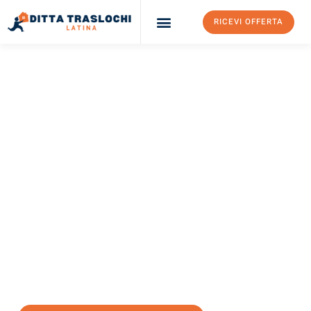
RICEVI OFFERTA
Ditta Traslochi Latina
Servizi Traslochi Latina
Costi e prezzi
TRASLOCHI LATINA
Traslochi Latina
Tolosa
Il tuo trasloco Latina Tolosa può essere così facile! Sperimenta il
nostro
servizio di prima classe
e assicurati i
migliori prezzi in
Latina
.
Richiedo ora la tua offerta personalizzata e fai il primo passo
verso un trasloco senza stress a Tolosa