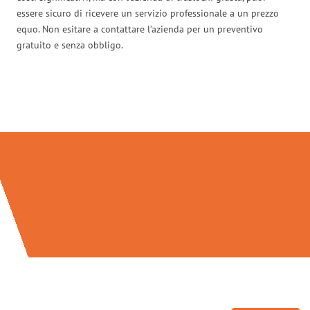
essere sicuro di ricevere un servizio professionale a un prezzo
equo. Non esitare a contattare l’azienda per un preventivo
gratuito e senza obbligo.
Traslochi Latina in numeri: