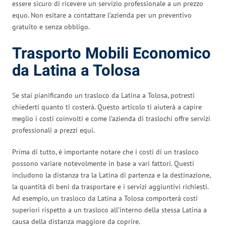
essere sicuro di ricevere un servizio professionale a un prezzo
equo. Non esitare a contattare l’azienda per un preventivo
gratuito e senza obbligo.
Trasporto Mobili Economico
da Latina a Tolosa
Se stai pianificando un trasloco da Latina a Tolosa, potresti
chiederti quanto ti costerà. Questo articolo ti aiuterà a capire
meglio i costi coinvolti e come l’azienda di traslochi offre servizi
professionali a prezzi equi.
Prima di tutto, è importante notare che i costi di un trasloco
possono variare notevolmente in base a vari fattori. Questi
includono la distanza tra la Latina di partenza e la destinazione,
la quantità di beni da trasportare e i servizi aggiuntivi richiesti.
Ad esempio, un trasloco da Latina a Tolosa comporterà costi
superiori rispetto a un trasloco all’interno della stessa Latina a
causa della distanza maggiore da coprire.