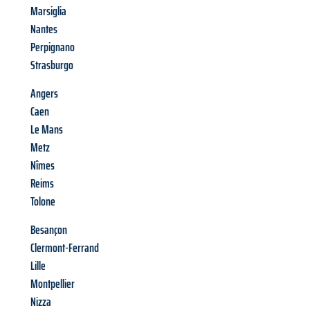
Marsiglia
Nantes
Perpignano
Strasburgo
Angers
Caen
Le Mans
Metz
Nîmes
Reims
Tolone
Besançon
Clermont-Ferrand
Lille
Montpellier
Nizza