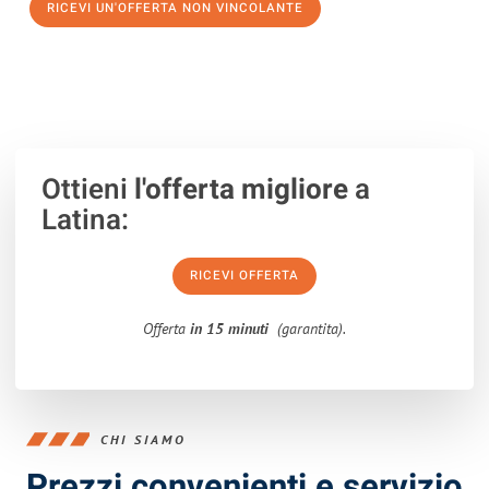
RICEVI UN'OFFERTA NON VINCOLANTE
100% non vincolante – Risposta garantita entro 15 minuti.
Ottieni
l'offerta migliore
a
Latina:
RICEVI OFFERTA
Offerta
in 15 minuti
(garantita).
CHI SIAMO
Prezzi convenienti e servizio