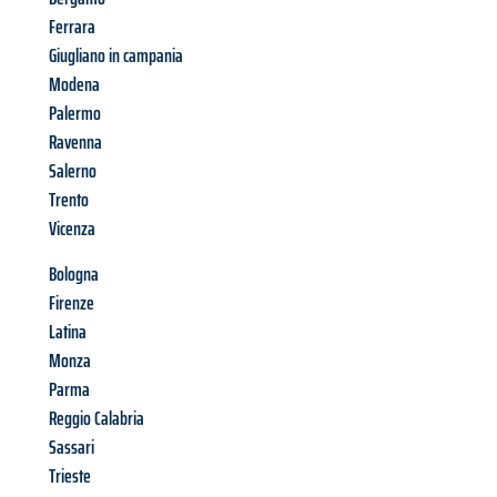
Ferrara
Giugliano in campania
Modena
Palermo
Ravenna
Salerno
Trento
Vicenza
Bologna
Firenze
Latina
Monza
Parma
Reggio Calabria
Sassari
Trieste