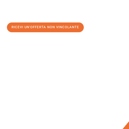
RICEVI UN'OFFERTA NON VINCOLANTE