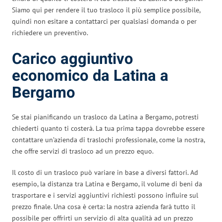
Siamo qui per rendere il tuo trasloco il più semplice possibile,
quindi non esitare a contattarci per qualsiasi domanda o per
richiedere un preventivo.
Carico aggiuntivo
economico da Latina a
Bergamo
Se stai pianificando un trasloco da Latina a Bergamo, potresti
chiederti quanto ti costerà. La tua prima tappa dovrebbe essere
contattare un’azienda di traslochi professionale, come la nostra,
che offre servizi di trasloco ad un prezzo equo.
Il costo di un trasloco può variare in base a diversi fattori. Ad
esempio, la distanza tra Latina e Bergamo, il volume di beni da
trasportare e i servizi aggiuntivi richiesti possono influire sul
prezzo finale. Una cosa è certa: la nostra azienda farà tutto il
possibile per offrirti un servizio di alta qualità ad un prezzo