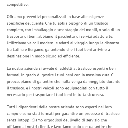
competitivo.
Offriamo preventivi personalizzati in base alle esigenze
specifiche del cliente. Che tu abbia bisogno di un trasloco
completo, con imballaggio e smontaggio dei mobili, o solo di un
trasporto di beni, abbiamo il pacchetto di servizi adatto a te.
Utilizziamo veicoli moderni e adatti al viaggio lungo la distanza
tra Latina e Bergamo, garantendo che i tuoi beni arrivino a
destinazione in modo sicuro ed efficiente.
La nostra azienda si avvale di addetti al trasloco esperti e ben
formati, in grado di gestire i tuoi beni con la massima cura. Ci
preoccupiamo di garantire che nulla venga danneggiato durante
il trasloco, e i nostri veicoli sono equipaggiati con tutto il
necessario per trasportare i tuoi beni in tutta sicurezza.
Tutti i dipendenti della nostra azienda sono esperti nel loro
campo e sono stati formati per garantire un processo di trasloco
senza intoppi. Siamo orgogliosi del livello di servizio che
offriamo ai nostri clienti, e lavoriamo sodo per garantire che