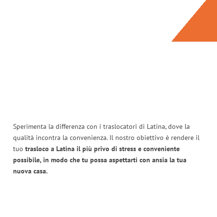
Sperimenta la differenza con i traslocatori di Latina, dove la
qualità incontra la convenienza. Il nostro obiettivo è rendere il
tuo
trasloco a Latina il più privo di stress e conveniente
possibile, in modo che tu possa aspettarti con ansia la tua
nuova casa.