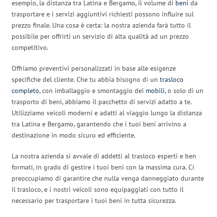
esempio, la distanza tra Latina e Bergamo, il volume di
beni
da
trasportare e i servizi aggiuntivi richiesti possono influire sul
prezzo finale. Una cosa è certa: la nostra azienda farà tutto il
possibile per offrirti un servizio di alta qualità ad un prezzo
competitivo.
Offriamo preventivi personalizzati in base alle esigenze
specifiche del cliente. Che tu abbia bisogno di un
trasloco
completo
, con imballaggio e smontaggio dei
mobili
, o solo di un
trasporto di beni, abbiamo il pacchetto di servizi adatto a te.
Utilizziamo veicoli moderni e adatti al viaggio lungo la distanza
tra Latina e Bergamo, garantendo che i tuoi beni arrivino a
destinazione in modo sicuro ed efficiente.
La nostra azienda si avvale di addetti al trasloco esperti e ben
formati, in grado di gestire i tuoi beni con la massima cura. Ci
preoccupiamo di garantire che nulla venga danneggiato durante
il trasloco, e i nostri veicoli sono equipaggiati con tutto il
necessario per trasportare i tuoi beni in tutta sicurezza.