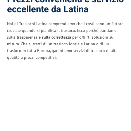
eccellente da Latina
Noi di Traslochi Latina comprendiamo che i costi sono un fattore
cruciale quando si pianifica il trasloco. Ecco perché puntiamo
sulla
trasparenza e sulla correttezza
per offrirti soluzioni su
misura. Che si tratti di un trasloco locale a Latina o di un
trasloco in tutta Europa, garantiamo servizi di trasloco di alta
qualità a prezzi competitivi.