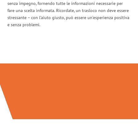
senza impegno, fornendo tutte le informazioni necessarie per
fare una scelta informata. Ricordate, un trasloco non deve essere
stressante – con l’aiuto giusto, può essere un’esperienza positiva
e senza problemi.
Traslochi Latina in numeri: