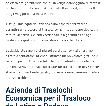
ed efficiente, garantendo che nulla venga danneggiato durante il
trasloco. Inoltre, l’azienda utilizza veicoli moderni, ideali per il
lungo viaggio da Latina a Padova.
Tutti gli impiegati dell’azienda sono esperti e formati per
garantire un processo di trasloco senza intoppi. Sono dedicati a
fornire un servizio clienti eccezionale e a garantire che ogni
trasloco sia gestito con la massima cura e attenzione.
Se desiderate saperne di più sui costi e sui servizi offerti, non
esitate a contattare l’azienda. Offriamo un preventivo gratuito e
senza impegno, fornendo tutte le informazioni necessarie per
fare una scelta informata. Ricordate, un trasloco non deve essere
stressante – con l’aiuto giusto, può essere un’esperienza positiva
e senza problemi.
Azienda di Traslochi
Economica per il Trasloco