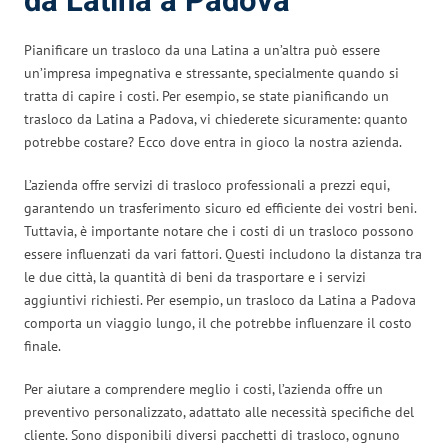
da Latina a Padova
Pianificare un trasloco da una Latina a un’altra può essere
un’impresa impegnativa e stressante, specialmente quando si
tratta di capire i costi. Per esempio, se state pianificando un
trasloco da Latina a Padova, vi chiederete sicuramente: quanto
potrebbe costare? Ecco dove entra in gioco la nostra azienda.
L’azienda offre servizi di trasloco professionali a prezzi equi,
garantendo un trasferimento sicuro ed efficiente dei vostri beni.
Tuttavia, è importante notare che i costi di un trasloco possono
essere influenzati da vari fattori. Questi includono la distanza tra
le due città, la quantità di beni da trasportare e i servizi
aggiuntivi richiesti. Per esempio, un trasloco da Latina a Padova
comporta un viaggio lungo, il che potrebbe influenzare il costo
finale.
Per aiutare a comprendere meglio i costi, l’azienda offre un
preventivo personalizzato, adattato alle necessità specifiche del
cliente. Sono disponibili diversi pacchetti di trasloco, ognuno