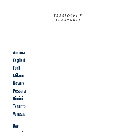
TRASLOCHI E
TRASPORTI​
Ancona
Cagliari
Forlì
Milano
Novara
Pescara
Rimini
Taranto
Venezia
Bari