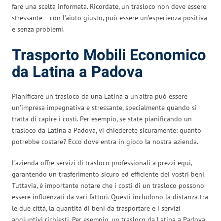
fare una scelta informata. Ricordate, un trasloco non deve essere
stressante – con l’aiuto giusto, può essere un’esperienza positiva
e senza problemi.
Trasporto Mobili Economico
da Latina a Padova
Pianificare un trasloco da una Latina a un’altra può essere
un’impresa impegnativa e stressante, specialmente quando si
tratta di capire i costi. Per esempio, se state pianificando un
trasloco da Latina a Padova, vi chiederete sicuramente: quanto
potrebbe costare? Ecco dove entra in gioco la nostra azienda.
L’azienda offre servizi di trasloco professionali a prezzi equi,
garantendo un trasferimento sicuro ed efficiente dei vostri beni.
Tuttavia, è importante notare che i costi di un trasloco possono
essere influenzati da vari fattori. Questi includono la distanza tra
le due città, la quantità di beni da trasportare e i servizi
aggiuntivi richiesti. Per esempio, un trasloco da Latina a Padova