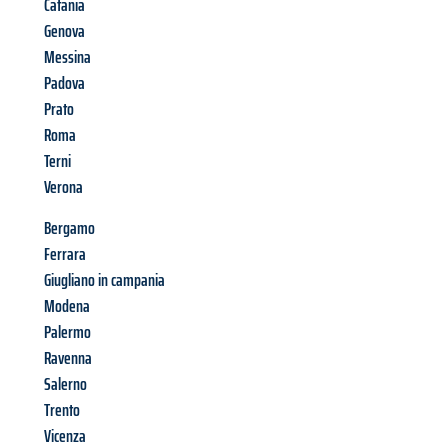
Catania
Genova
Messina
Padova
Prato
Roma
Terni
Verona
Bergamo
Ferrara
Giugliano in campania
Modena
Palermo
Ravenna
Salerno
Trento
Vicenza