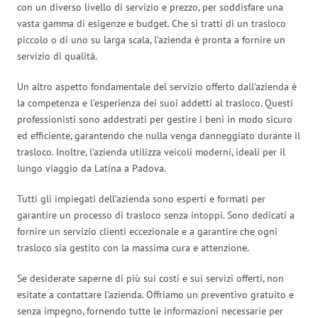
con un diverso livello di servizio e prezzo, per soddisfare una
vasta gamma di esigenze e budget. Che si tratti di un trasloco
piccolo o di uno su larga scala, l’azienda è pronta a fornire un
servizio di qualità.
Un altro aspetto fondamentale del servizio offerto dall’azienda è
la competenza e l’esperienza dei suoi addetti al trasloco. Questi
professionisti sono addestrati per gestire i beni in modo sicuro
ed efficiente, garantendo che nulla venga danneggiato durante il
trasloco. Inoltre, l’azienda utilizza veicoli moderni, ideali per il
lungo viaggio da Latina a Padova.
Tutti gli impiegati dell’azienda sono esperti e formati per
garantire un processo di trasloco senza intoppi. Sono dedicati a
fornire un servizio clienti eccezionale e a garantire che ogni
trasloco sia gestito con la massima cura e attenzione.
Se desiderate saperne di più sui costi e sui servizi offerti, non
esitate a contattare l’azienda. Offriamo un preventivo gratuito e
senza impegno, fornendo tutte le informazioni necessarie per