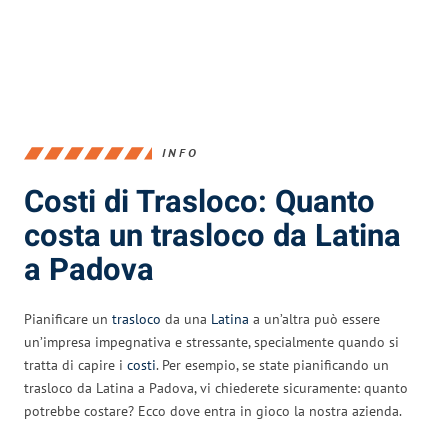
INFO
Costi di Trasloco: Quanto
costa un trasloco da Latina
a Padova
Pianificare un
trasloco
da una
Latina
a un’altra può essere
un’impresa impegnativa e stressante, specialmente quando si
tratta di capire i
costi
. Per esempio, se state pianificando un
trasloco da Latina a Padova, vi chiederete sicuramente: quanto
potrebbe costare? Ecco dove entra in gioco la nostra azienda.