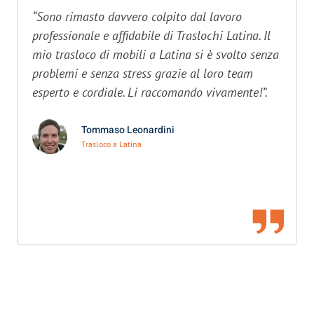
“Sono rimasto davvero colpito dal lavoro
professionale e affidabile di Traslochi Latina. Il
mio trasloco di mobili a Latina si è svolto senza
problemi e senza stress grazie al loro team
esperto e cordiale. Li raccomando vivamente!”.
Tommaso Leonardini
Trasloco a Latina