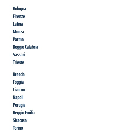
Bologna
Firenze
Latina
Monza
Parma
Reggio Calabria
Sassari
Trieste
Brescia
Foggia
Livorno
Napoli
Perugia
Reggio Emilia
Siracusa
Torino