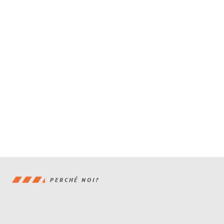
PERCHÉ NOI?