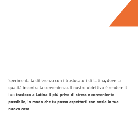
Sperimenta la differenza con i traslocatori di Latina, dove la
qualità incontra la convenienza. Il nostro obiettivo è rendere il
tuo
trasloco a Latina il più privo di stress e conveniente
possibile, in modo che tu possa aspettarti con ansia la tua
nuova casa.