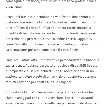
compagnia di traslochi, offre servizi di trasloco professionali a
prezzi equi.
I costi del trasloco dipendono da vari fattori. Innanzitutto, la
distanza. Trasferirsi da Latina a Cagliari richiede un viaggio di
oltre 400 km, il che può influire sul costo totale. Inoltre, la
quantità di beni da trasportare ha un ruolo fondamentale nel
determinare il prezzo del trasloco. Infine, i servizi aggiuntivi,
come l’imballaggio, lo smontaggio e il montaggio dei mobili, o
l’assicurazione, possono aumentare il costo finale.
‘Traslochi Latina’ offre un preventivo personalizzato in base alle
tue esigenze. Abbiamo pacchetti di trasloco disponibili in base
all’ampiezza e ai servizi richiesti. Che tu abbia bisogno di un
trasloco completo o solo di un servizio di trasporto, possiamo
fornirti l’opzione più adatta alle tue esigenze.
In ‘Traslochi Latina’, ci impegniamo a garantire che i tuoi beni
siano maneggiati con cura e attenzione. I nostri traslocatori
esperti si assicureranno che nulla venga danneggiato durante il