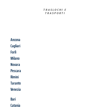
TRASLOCHI E
TRASPORTI​
Ancona
Cagliari
Forlì
Milano
Novara
Pescara
Rimini
Taranto
Venezia
Bari
Catania