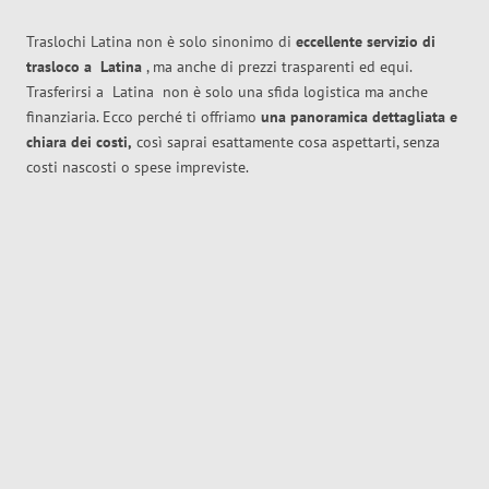
Traslochi Latina non è solo sinonimo di
eccellente
servizio di
trasloco
a
Latina
, ma anche di prezzi trasparenti ed equi.
Trasferirsi a
Latina
non è solo una sfida logistica ma anche
finanziaria. Ecco perché ti offriamo
una panoramica dettagliata e
chiara dei costi,
così saprai esattamente cosa aspettarti, senza
costi nascosti o spese impreviste.