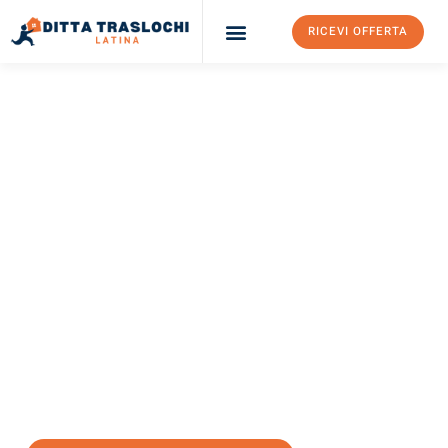
RICEVI OFFERTA
Ditta Traslochi Latina
Servizi Traslochi Latina
Costi e prezzi
TRASLOCHI LATINA
Traslochi Latina
Cagliari
Il tuo trasloco Latina Cagliari può essere così facile! Sperimenta
il nostro
servizio di prima classe
e assicurati i
migliori prezzi in
Latina
.
Richiedo ora la tua offerta personalizzata e fai il primo passo
verso un trasloco senza stress a Cagliari