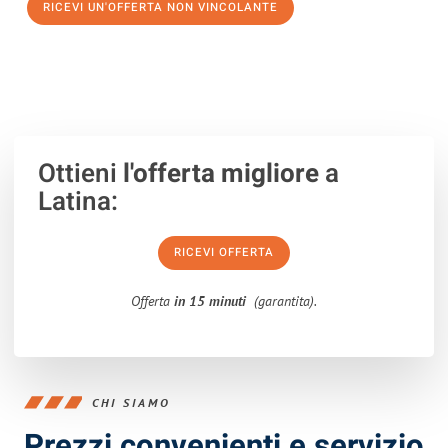
RICEVI UN'OFFERTA NON VINCOLANTE
100% non vincolante – Risposta garantita entro 15 minuti.
Ottieni
l'offerta migliore
a
Latina:
RICEVI OFFERTA
Offerta
in 15 minuti
(garantita).
CHI SIAMO
Prezzi convenienti e servizio