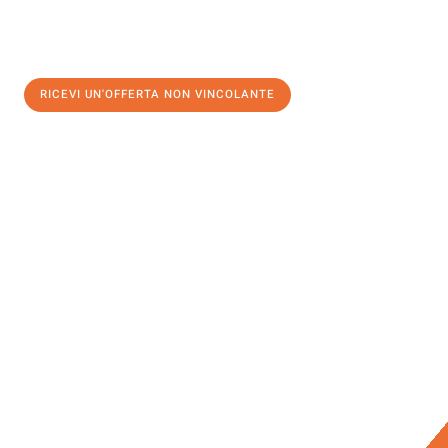
RICEVI UN'OFFERTA NON VINCOLANTE