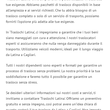
tue esigenze. Abbiamo pacchetti di trasloco disponibili in base
all’ampiezza e ai servizi richiesti. Che tu abbia bisogno di un
trasloco completo o solo di un servizio di trasporto, possiamo
fornirti l’opzione più adatta alle tue esigenze.
In ‘Traslochi Latina’, ci impegniamo a garantire che i tuoi beni
siano maneggiati con cura e attenzione. I nostri traslocatori
esperti si assicureranno che nulla venga danneggiato durante il
trasporto. Utilizziamo veicoli moderni, ideali per il lungo viaggio
da Latina a Cagliari.
Tutti i nostri dipendenti sono esperti e formati per garantire un
processo di trasloco senza problemi. La nostra priorità è la tua
soddisfazione e faremo tutto il possibile per garantire un
trasloco senza stress.
Se desideri ulteriori informazioni sui nostri costi e servizi, ti
invitiamo a contattare ‘Traslochi Latina’. Offriamo un preventivo
gratuito e senza impegno, così potrai avere un’idea chiara di
quanto costerà il tuo trasloco da Latina a Cagliari. Non importa