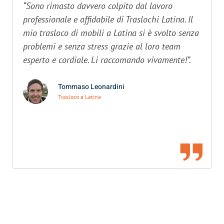
“Sono rimasto davvero colpito dal lavoro
professionale e affidabile di Traslochi Latina. Il
mio trasloco di mobili a Latina si è svolto senza
problemi e senza stress grazie al loro team
esperto e cordiale. Li raccomando vivamente!”.
Tommaso Leonardini
Trasloco a Latina